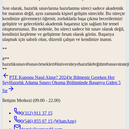
Son olarak, hazırlık sınavlarına hazırlanma süreci sadece akademik
bir maraton değil, aynı zamanda kişisel gelişim sürecidir. Bu süreçte
kendinize güvenmeyi öğrenir, zorluklarla başa çıkma becerilerinizi
geliştirir ve gelecekteki akademik başarınız için sağlam bir temel
oluşturursunuz. Bu nedenle, bu süreci sadece bir sınav olarak değil,
kendinizi keşfetme ve geliştirme fırsatı olarak görün. Başarıya
ulaşmak için sabırlı olun, düzenli çalışın ve kendinize inanın.
**
#
**
hazırlıksınavı
#
sınavörnekleri
#
üniversiteyehazırlık
#
eğitim
#
sınavstrateji
**
PTE Kuponu Nasıl Alınır? 2024'te Bilmeniz Gereken Her
Şey
Hazırlık Atlama Sınavı Okuma Bölümünde Başarıya Giden 5
Sır
İletişim Merkezi (09.00 - 22.00)
0(312) 911 37 15
0(546) 855 07 15
(WhatsApp)