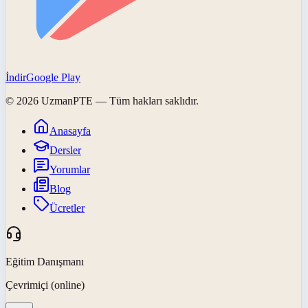
İndir
Google Play
©
2026
UzmanPTE
— Tüm hakları saklıdır.
Anasayfa
Dersler
Yorumlar
Blog
Ücretler
Eğitim Danışmanı
Çevrimiçi (online)