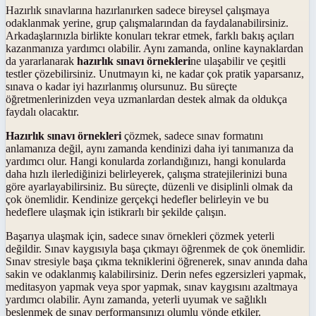
Hazırlık sınavlarına hazırlanırken sadece bireysel çalışmaya
odaklanmak yerine, grup çalışmalarından da faydalanabilirsiniz.
Arkadaşlarınızla birlikte konuları tekrar etmek, farklı bakış açıları
kazanmanıza yardımcı olabilir. Aynı zamanda, online kaynaklardan
da yararlanarak
hazırlık sınavı örnekleri
ne ulaşabilir ve çeşitli
testler çözebilirsiniz. Unutmayın ki, ne kadar çok pratik yaparsanız,
sınava o kadar iyi hazırlanmış olursunuz. Bu süreçte
öğretmenlerinizden veya uzmanlardan destek almak da oldukça
faydalı olacaktır.
Hazırlık sınavı örnekleri
çözmek, sadece sınav formatını
anlamanıza değil, aynı zamanda kendinizi daha iyi tanımanıza da
yardımcı olur. Hangi konularda zorlandığınızı, hangi konularda
daha hızlı ilerlediğinizi belirleyerek, çalışma stratejilerinizi buna
göre ayarlayabilirsiniz. Bu süreçte, düzenli ve disiplinli olmak da
çok önemlidir. Kendinize gerçekçi hedefler belirleyin ve bu
hedeflere ulaşmak için istikrarlı bir şekilde çalışın.
Başarıya ulaşmak için, sadece sınav örnekleri çözmek yeterli
değildir. Sınav kaygısıyla başa çıkmayı öğrenmek de çok önemlidir.
Sınav stresiyle başa çıkma tekniklerini öğrenerek, sınav anında daha
sakin ve odaklanmış kalabilirsiniz. Derin nefes egzersizleri yapmak,
meditasyon yapmak veya spor yapmak, sınav kaygısını azaltmaya
yardımcı olabilir. Aynı zamanda, yeterli uyumak ve sağlıklı
beslenmek de sınav performansınızı olumlu yönde etkiler.