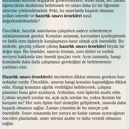
kurumdan kuruma değişiklik gösterebilirken, temel amaç her zaman
öğrencilerin eksiklerini belirlemek ve onları daha iyi bir öğrenme
sürecine yönlendirmektir. Peki, bu sınavlarda başarılı olmanın
yolları nelerdir ve
hazırlık sınavı örnekleri
nasıl
değerlendirilmelidir?
Öncelikle, hazırlık sınavlarına çalışırken sadece ezberlemeye
odaklanmamak gerekir. Konuları anlamak, kavramları içselleştirmek
ve farklı soru tipleriyle karşılaşmaya hazır olmak çok önemlidir. Bu
nedenle, geçmiş yılların çıkmış
hazırlık sınavı örnekleri
büyük bir
değer taşır. Bu örnekler, sınavın formatı, soru türleri ve zorluk
seviyesi hakkında size önemli ipuçları verir. Aynı zamanda, hangi
konularda daha fazla çalışmanız gerektiğini de belirlemenize
yardımcı olur.
Hazırlık sınavı örnekleri
ni incelerken dikkat etmeniz gereken bazı
noktalar vardır. Öncelikle, sınavın hangi konuları kapsadığına dikkat
edin. Hangi konulara ağırlık verildiğini belirleyerek, çalışma
planınızı buna göre ayarlayın. Ardından, soru tiplerini analiz edin.
Çoktan seçmeli sorular mı, açık uçlu sorular mı, yoksa ikisinin bir
karışımı mı? Her soru tipine özel stratejiler geliştirmek, sınavda daha
başarılı olmanızı sağlar. Zaman yönetimi de bu süreçte çok
önemlidir. Sınav esnasında her soruya ne kadar zaman ayıracağınızı
önceden planlamak, sınav stresini azaltır ve daha verimli olmanızı
sağlar.