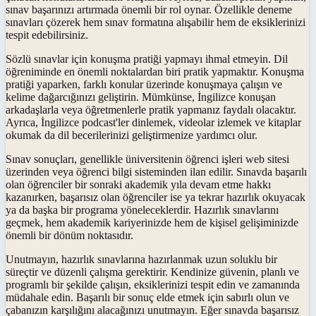
sınav başarınızı artırmada önemli bir rol oynar. Özellikle deneme
sınavları çözerek hem sınav formatına alışabilir hem de eksiklerinizi
tespit edebilirsiniz.
Sözlü sınavlar için konuşma pratiği yapmayı ihmal etmeyin. Dil
öğreniminde en önemli noktalardan biri pratik yapmaktır. Konuşma
pratiği yaparken, farklı konular üzerinde konuşmaya çalışın ve
kelime dağarcığınızı geliştirin. Mümkünse, İngilizce konuşan
arkadaşlarla veya öğretmenlerle pratik yapmanız faydalı olacaktır.
Ayrıca, İngilizce podcast'ler dinlemek, videolar izlemek ve kitaplar
okumak da dil becerilerinizi geliştirmenize yardımcı olur.
Sınav sonuçları, genellikle üniversitenin öğrenci işleri web sitesi
üzerinden veya öğrenci bilgi sisteminden ilan edilir. Sınavda başarılı
olan öğrenciler bir sonraki akademik yıla devam etme hakkı
kazanırken, başarısız olan öğrenciler ise ya tekrar hazırlık okuyacak
ya da başka bir programa yöneleceklerdir. Hazırlık sınavlarını
geçmek, hem akademik kariyerinizde hem de kişisel gelişiminizde
önemli bir dönüm noktasıdır.
Unutmayın, hazırlık sınavlarına hazırlanmak uzun soluklu bir
süreçtir ve düzenli çalışma gerektirir. Kendinize güvenin, planlı ve
programlı bir şekilde çalışın, eksiklerinizi tespit edin ve zamanında
müdahale edin. Başarılı bir sonuç elde etmek için sabırlı olun ve
çabanızın karşılığını alacağınızı unutmayın. Eğer sınavda başarısız