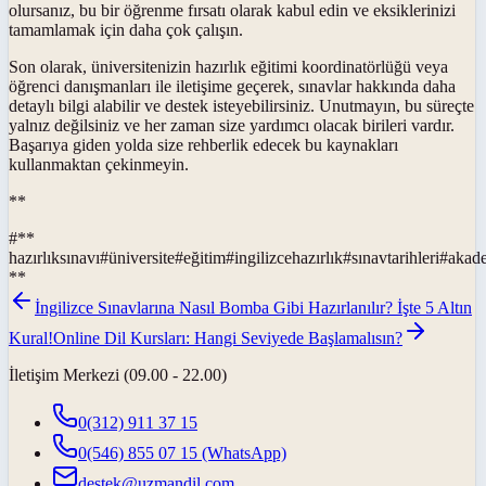
olursanız, bu bir öğrenme fırsatı olarak kabul edin ve eksiklerinizi
tamamlamak için daha çok çalışın.
Son olarak, üniversitenizin hazırlık eğitimi koordinatörlüğü veya
öğrenci danışmanları ile iletişime geçerek, sınavlar hakkında daha
detaylı bilgi alabilir ve destek isteyebilirsiniz. Unutmayın, bu süreçte
yalnız değilsiniz ve her zaman size yardımcı olacak birileri vardır.
Başarıya giden yolda size rehberlik edecek bu kaynakları
kullanmaktan çekinmeyin.
**
#
**
hazırlıksınavı
#
üniversite
#
eğitim
#
ingilizcehazırlık
#
sınavtarihleri
#
akad
**
İngilizce Sınavlarına Nasıl Bomba Gibi Hazırlanılır? İşte 5 Altın
Kural!
Online Dil Kursları: Hangi Seviyede Başlamalısın?
İletişim Merkezi (09.00 - 22.00)
0(312) 911 37 15
0(546) 855 07 15
(WhatsApp)
destek@uzmandil.com