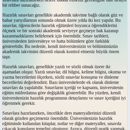
bir rehber sunacağız.
Hazırlık sınavları genellikle akademik takvime bağlı olarak güz ve
bahar yarıyıllarının sonunda olmak üzere yılda iki kez yapılır. Bu
sınavlar, öğrencilerin hazırlık eğitimleri boyunca öğrendiklerini
ölçmek ve bir sonraki akademik seviyeye geçmeye hak kazanıp
kazanmadıklarını belirlemek için önemlidir. Sınav tarihleri,
üniversiteden üniversiteye ve hatta bölümlere göre farklılık
gösterebilir. Bu nedenle, kendi üniversitenizin ve bölümünüzün
akademik takvimini düzenli olarak kontrol etmeniz büyük önem
taşır.
Hazırlık sınavları, genellikle yazılı ve sözlü olmak üzere iki
aşamadan oluşur. Yazılı sınavlar, dil bilgisi, kelime bilgisi, okuma ve
yazma becerilerini ölçerken, sözlü sınavlar konuşma ve dinleme
becerilerini değerlendirir. Bazı üniversitelerde ek olarak dinleme
sınavları da yapılabilir. Sınavların içeriği ve kapsamı, üniversitenin
eğitim müfredatına göre değişiklik gösterebilir. Bu yüzden, kendi
üniversitenizin hazırlık programının detaylarını ve sınav içeriğini iyi
öğrenmek gerekir.
Sınavlara hazırlanırken, öncelikle ders materyallerinizi düzenli
olarak gözden geçirmeniz önemlidir. Üniversitenizin hazırlık
eğitiminde kullanılan kitaplar, notlar ve diğer materyaller, sınavda
çıkacak konuların temelini oluşturur. Ayrıca, düzenli pratik yapmak,