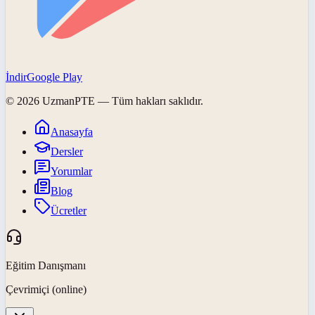
İndir
Google Play
©
2026
UzmanPTE
— Tüm hakları saklıdır.
Anasayfa
Dersler
Yorumlar
Blog
Ücretler
Eğitim Danışmanı
Çevrimiçi (online)