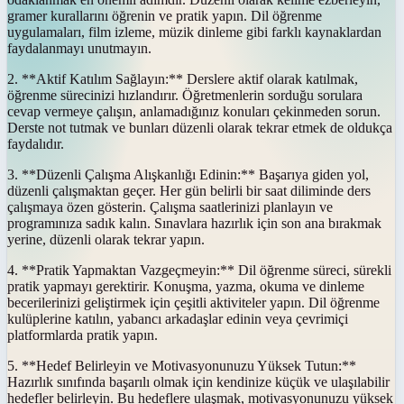
gramer kurallarını öğrenin ve pratik yapın. Dil öğrenme
uygulamaları, film izleme, müzik dinleme gibi farklı kaynaklardan
faydalanmayı unutmayın.
2. **Aktif Katılım Sağlayın:** Derslere aktif olarak katılmak,
öğrenme sürecinizi hızlandırır. Öğretmenlerin sorduğu sorulara
cevap vermeye çalışın, anlamadığınız konuları çekinmeden sorun.
Derste not tutmak ve bunları düzenli olarak tekrar etmek de oldukça
faydalıdır.
3. **Düzenli Çalışma Alışkanlığı Edinin:** Başarıya giden yol,
düzenli çalışmaktan geçer. Her gün belirli bir saat diliminde ders
çalışmaya özen gösterin. Çalışma saatlerinizi planlayın ve
programınıza sadık kalın. Sınavlara hazırlık için son ana bırakmak
yerine, düzenli olarak tekrar yapın.
4. **Pratik Yapmaktan Vazgeçmeyin:** Dil öğrenme süreci, sürekli
pratik yapmayı gerektirir. Konuşma, yazma, okuma ve dinleme
becerilerinizi geliştirmek için çeşitli aktiviteler yapın. Dil öğrenme
kulüplerine katılın, yabancı arkadaşlar edinin veya çevrimiçi
platformlarda pratik yapın.
5. **Hedef Belirleyin ve Motivasyonunuzu Yüksek Tutun:**
Hazırlık sınıfında başarılı olmak için kendinize küçük ve ulaşılabilir
hedefler belirleyin. Bu hedeflere ulaşmak, motivasyonunuzu yüksek