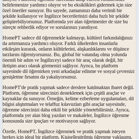
belirlemenize yardımcı oluyor ve bu eksiklikleri gidermek için size
özel öneriler sunuyor. Bu sayede, zamanınızı daha verimli bir
şekilde kullanıyor ve İngilizce becerilerinizi daha hızlı bir şekilde
geliştirebiliyorsunuz. Platformda yer alan öğretmenler de size bu
süreçte rehberlik ediyor ve sorularınızı yanıtlıyor.
HomePT sadece dil öğrenmekle kalmayıp, kültürel farkındalığınızı
da artırmanıza yardımcı oluyor. Farklı ülkelerden insanlarla
etkileşim kurarak, onların kültürlerini, alışkanlıklarını ve düşünce
tarzlarını öğreniyorsunuz. Bu, global bir vatandaş olma yolunda
önemli bir adım ve İngilizceyi sadece bir araç olarak değil, bir
iletişim aracı olarak görmenizi sağlıyor. Ayrıca, bu platform
sayesinde dil öğrenirken yeni arkadaşlar edinme ve sosyal çevrenizi
genişletme fırsatını da yakalıyorsunuz.
HomePT'de pratik yapmak sadece derslere katılmaktan ibaret değil.
Platform, öğrenme sürecinizi desteklemek için çeşitli araçlar ve
kaynaklar da sunuyor. Örneğin, kelime ezberleme uygulamaları, dil
bilgisi alıştırmaları ve telaffuz kılavuzları gibi araçlar sayesinde,
öğrenme sürecinizi daha etkili bir şekilde yönetebilirsiniz. Ayrıca,
platformda yer alan blog yazıları ve makaleler, İngilizce öğrenme
konusunda size ipuçları ve motivasyon sağlıyor.
Özetle, HomePT, İngilizce öğrenmek ve pratik yapmak isteyen
herkes için ideal bir platform. Kişiselleştirilmiş öğrenme yaklaşımı,