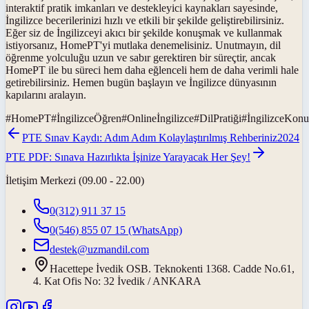
interaktif pratik imkanları ve destekleyici kaynakları sayesinde,
İngilizce becerilerinizi hızlı ve etkili bir şekilde geliştirebilirsiniz.
Eğer siz de İngilizceyi akıcı bir şekilde konuşmak ve kullanmak
istiyorsanız, HomePT'yi mutlaka denemelisiniz. Unutmayın, dil
öğrenme yolculuğu uzun ve sabır gerektiren bir süreçtir, ancak
HomePT ile bu süreci hem daha eğlenceli hem de daha verimli hale
getirebilirsiniz. Hemen bugün başlayın ve İngilizce dünyasının
kapılarını aralayın.
#
HomePT
#
İngilizceÖğren
#
Onlineİngilizce
#
DilPratiği
#
İngilizceKon
PTE Sınav Kaydı: Adım Adım Kolaylaştırılmış Rehberiniz
2024
PTE PDF: Sınava Hazırlıkta İşinize Yarayacak Her Şey!
İletişim Merkezi (09.00 - 22.00)
0(312) 911 37 15
0(546) 855 07 15
(WhatsApp)
destek@uzmandil.com
Hacettepe İvedik OSB. Teknokenti 1368. Cadde No.61,
4. Kat Ofis No: 32 İvedik / ANKARA