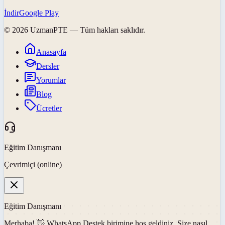
İndir
Google Play
©
2026
UzmanPTE
— Tüm hakları saklıdır.
Anasayfa
Dersler
Yorumlar
Blog
Ücretler
Eğitim Danışmanı
Çevrimiçi (online)
Eğitim Danışmanı
Merhaba! 👋
WhatsApp Destek
birimine hoş geldiniz. Size nasıl