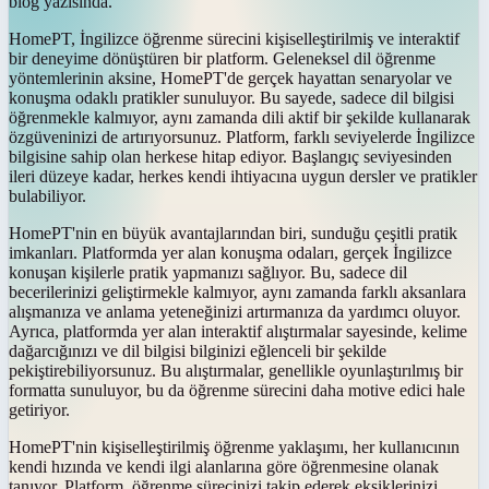
blog yazısında.
HomePT, İngilizce öğrenme sürecini kişiselleştirilmiş ve interaktif
bir deneyime dönüştüren bir platform. Geleneksel dil öğrenme
yöntemlerinin aksine, HomePT'de gerçek hayattan senaryolar ve
konuşma odaklı pratikler sunuluyor. Bu sayede, sadece dil bilgisi
öğrenmekle kalmıyor, aynı zamanda dili aktif bir şekilde kullanarak
özgüveninizi de artırıyorsunuz. Platform, farklı seviyelerde İngilizce
bilgisine sahip olan herkese hitap ediyor. Başlangıç seviyesinden
ileri düzeye kadar, herkes kendi ihtiyacına uygun dersler ve pratikler
bulabiliyor.
HomePT'nin en büyük avantajlarından biri, sunduğu çeşitli pratik
imkanları. Platformda yer alan konuşma odaları, gerçek İngilizce
konuşan kişilerle pratik yapmanızı sağlıyor. Bu, sadece dil
becerilerinizi geliştirmekle kalmıyor, aynı zamanda farklı aksanlara
alışmanıza ve anlama yeteneğinizi artırmanıza da yardımcı oluyor.
Ayrıca, platformda yer alan interaktif alıştırmalar sayesinde, kelime
dağarcığınızı ve dil bilgisi bilginizi eğlenceli bir şekilde
pekiştirebiliyorsunuz. Bu alıştırmalar, genellikle oyunlaştırılmış bir
formatta sunuluyor, bu da öğrenme sürecini daha motive edici hale
getiriyor.
HomePT'nin kişiselleştirilmiş öğrenme yaklaşımı, her kullanıcının
kendi hızında ve kendi ilgi alanlarına göre öğrenmesine olanak
tanıyor. Platform, öğrenme sürecinizi takip ederek eksiklerinizi