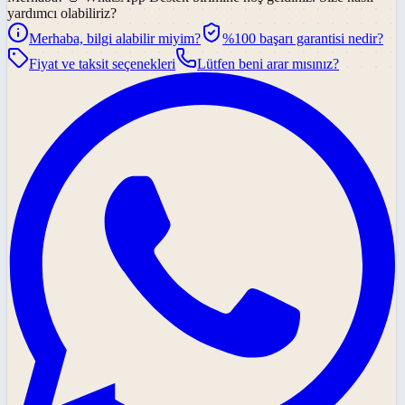
yardımcı olabiliriz?
Merhaba, bilgi alabilir miyim?
%100 başarı garantisi nedir?
Fiyat ve taksit seçenekleri
Lütfen beni arar mısınız?