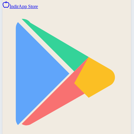
İndir
App Store