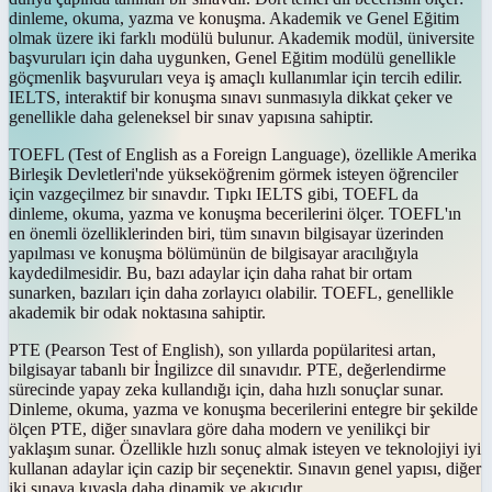
dinleme, okuma, yazma ve konuşma. Akademik ve Genel Eğitim
olmak üzere iki farklı modülü bulunur. Akademik modül, üniversite
başvuruları için daha uygunken, Genel Eğitim modülü genellikle
göçmenlik başvuruları veya iş amaçlı kullanımlar için tercih edilir.
IELTS, interaktif bir konuşma sınavı sunmasıyla dikkat çeker ve
genellikle daha geleneksel bir sınav yapısına sahiptir.
TOEFL (Test of English as a Foreign Language), özellikle Amerika
Birleşik Devletleri'nde yükseköğrenim görmek isteyen öğrenciler
için vazgeçilmez bir sınavdır. Tıpkı IELTS gibi, TOEFL da
dinleme, okuma, yazma ve konuşma becerilerini ölçer. TOEFL'ın
en önemli özelliklerinden biri, tüm sınavın bilgisayar üzerinden
yapılması ve konuşma bölümünün de bilgisayar aracılığıyla
kaydedilmesidir. Bu, bazı adaylar için daha rahat bir ortam
sunarken, bazıları için daha zorlayıcı olabilir. TOEFL, genellikle
akademik bir odak noktasına sahiptir.
PTE (Pearson Test of English), son yıllarda popülaritesi artan,
bilgisayar tabanlı bir İngilizce dil sınavıdır. PTE, değerlendirme
sürecinde yapay zeka kullandığı için, daha hızlı sonuçlar sunar.
Dinleme, okuma, yazma ve konuşma becerilerini entegre bir şekilde
ölçen PTE, diğer sınavlara göre daha modern ve yenilikçi bir
yaklaşım sunar. Özellikle hızlı sonuç almak isteyen ve teknolojiyi iyi
kullanan adaylar için cazip bir seçenektir. Sınavın genel yapısı, diğer
iki sınava kıyasla daha dinamik ve akıcıdır.