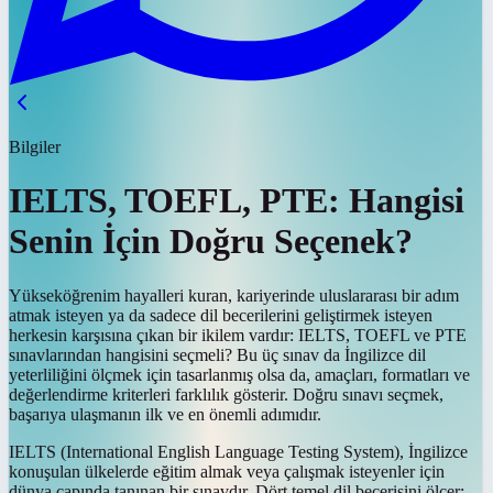
Bilgiler
IELTS, TOEFL, PTE: Hangisi
Senin İçin Doğru Seçenek?
Yükseköğrenim hayalleri kuran, kariyerinde uluslararası bir adım
atmak isteyen ya da sadece dil becerilerini geliştirmek isteyen
herkesin karşısına çıkan bir ikilem vardır: IELTS, TOEFL ve PTE
sınavlarından hangisini seçmeli? Bu üç sınav da İngilizce dil
yeterliliğini ölçmek için tasarlanmış olsa da, amaçları, formatları ve
değerlendirme kriterleri farklılık gösterir. Doğru sınavı seçmek,
başarıya ulaşmanın ilk ve en önemli adımıdır.
IELTS (International English Language Testing System), İngilizce
konuşulan ülkelerde eğitim almak veya çalışmak isteyenler için
dünya çapında tanınan bir sınavdır. Dört temel dil becerisini ölçer: