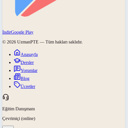
İndir
Google Play
©
2026
UzmanPTE
— Tüm hakları saklıdır.
Anasayfa
Dersler
Yorumlar
Blog
Ücretler
Eğitim Danışmanı
Çevrimiçi (online)