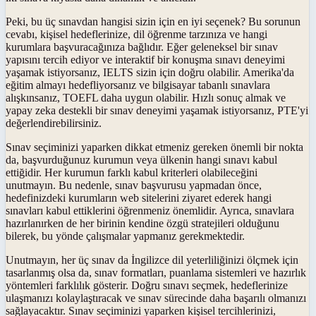
Peki, bu üç sınavdan hangisi sizin için en iyi seçenek? Bu sorunun
cevabı, kişisel hedeflerinize, dil öğrenme tarzınıza ve hangi
kurumlara başvuracağınıza bağlıdır. Eğer geleneksel bir sınav
yapısını tercih ediyor ve interaktif bir konuşma sınavı deneyimi
yaşamak istiyorsanız, IELTS sizin için doğru olabilir. Amerika'da
eğitim almayı hedefliyorsanız ve bilgisayar tabanlı sınavlara
alışkınsanız, TOEFL daha uygun olabilir. Hızlı sonuç almak ve
yapay zeka destekli bir sınav deneyimi yaşamak istiyorsanız, PTE'yi
değerlendirebilirsiniz.
Sınav seçiminizi yaparken dikkat etmeniz gereken önemli bir nokta
da, başvurduğunuz kurumun veya ülkenin hangi sınavı kabul
ettiğidir. Her kurumun farklı kabul kriterleri olabileceğini
unutmayın. Bu nedenle, sınav başvurusu yapmadan önce,
hedefinizdeki kurumların web sitelerini ziyaret ederek hangi
sınavları kabul ettiklerini öğrenmeniz önemlidir. Ayrıca, sınavlara
hazırlanırken de her birinin kendine özgü stratejileri olduğunu
bilerek, bu yönde çalışmalar yapmanız gerekmektedir.
Unutmayın, her üç sınav da İngilizce dil yeterliliğinizi ölçmek için
tasarlanmış olsa da, sınav formatları, puanlama sistemleri ve hazırlık
yöntemleri farklılık gösterir. Doğru sınavı seçmek, hedeflerinize
ulaşmanızı kolaylaştıracak ve sınav sürecinde daha başarılı olmanızı
sağlayacaktır. Sınav seçiminizi yaparken kişisel tercihlerinizi,