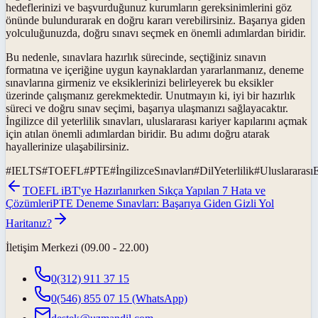
hedeflerinizi ve başvurduğunuz kurumların gereksinimlerini göz
önünde bulundurarak en doğru kararı verebilirsiniz. Başarıya giden
yolculuğunuzda, doğru sınavı seçmek en önemli adımlardan biridir.
Bu nedenle, sınavlara hazırlık sürecinde, seçtiğiniz sınavın
formatına ve içeriğine uygun kaynaklardan yararlanmanız, deneme
sınavlarına girmeniz ve eksiklerinizi belirleyerek bu eksikler
üzerinde çalışmanız gerekmektedir. Unutmayın ki, iyi bir hazırlık
süreci ve doğru sınav seçimi, başarıya ulaşmanızı sağlayacaktır.
İngilizce dil yeterlilik sınavları, uluslararası kariyer kapılarını açmak
için atılan önemli adımlardan biridir. Bu adımı doğru atarak
hayallerinize ulaşabilirsiniz.
#
IELTS
#
TOEFL
#
PTE
#
İngilizceSınavları
#
DilYeterlilik
#
Uluslararası
TOEFL iBT'ye Hazırlanırken Sıkça Yapılan 7 Hata ve
Çözümleri
PTE Deneme Sınavları: Başarıya Giden Gizli Yol
Haritanız?
İletişim Merkezi (09.00 - 22.00)
0(312) 911 37 15
0(546) 855 07 15
(WhatsApp)