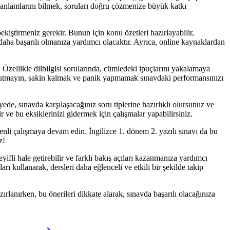
n anlamlarını bilmek, soruları doğru çözmenize büyük katkı
kiştirmeniz gerekir. Bunun için konu özetleri hazırlayabilir,
a daha başarılı olmanıza yardımcı olacaktır. Ayrıca, online kaynaklardan
 Özellikle dilbilgisi sorularında, cümledeki ipuçlarını yakalamaya
 Unutmayın, sakin kalmak ve panik yapmamak sınavdaki performansınızı
de, sınavda karşılaşacağınız soru tiplerine hazırlıklı olursunuz ve
 ve bu eksiklerinizi gidermek için çalışmalar yapabilirsiniz.
li çalışmaya devam edin. İngilizce 1. dönem 2. yazılı sınavı da bu
z!
fli hale getirebilir ve farklı bakış açıları kazanmanıza yardımcı
rı kullanarak, dersleri daha eğlenceli ve etkili bir şekilde takip
ırlanırken, bu önerileri dikkate alarak, sınavda başarılı olacağınıza