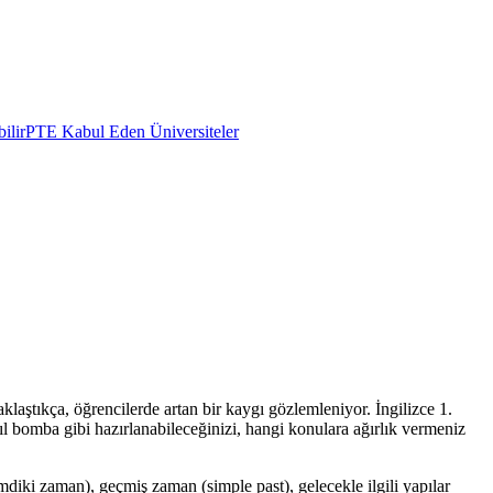
ilir
PTE Kabul Eden Üniversiteler
aklaştıkça, öğrencilerde artan bir kaygı gözlemleniyor. İngilizce 1.
ıl bomba gibi hazırlanabileceğinizi, hangi konulara ağırlık vermeniz
mdiki zaman), geçmiş zaman (simple past), gelecekle ilgili yapılar