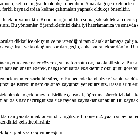
n yanında, kelime bilgisi de oldukça önemlidir. Sınavda geçen kelimeleri
ek, farklı kaynaklardan kelime çalışmaları yapmak oldukça önemlidir.
i tekrar yapmaktır. Konuları öğrendikten sonra, sık sık tekrar ederek pe
irsiniz. Bu yöntemler, öğrendiklerinizi daha iyi hatırlamanıza ve sınavd
oruları dikkatlice okuyun ve ne istendiğini tam olarak anlamaya çalışın.
maya çalışın ve takıldığınız soruları geçip, daha sonra tekrar dönün.
ne uygun denemeler çözerek, sınav formatına aşina olabilirsiniz. Bu saye
z hataları analiz ederek, hangi konularda eksikleriniz olduğunu görebilir
mek uzun ve zorlu bir süreçtir. Bu nedenle kendinize güvenin ve düzen
nizi geliştirebilir hem de sınav kaygınızı yenebilirsiniz. Başarılar dileri
tek almaktan çekinmeyin. Birlikte çalışmak, öğrenme sürecinizi daha keyi
ları da sınav hazırlığınızda size faydalı kaynaklar sunabilir. Bu kaynakla
aklardan yararlanmak önemlidir. İngilizce 1. dönem 2. yazılı sınavına haz
ndinizi geliştirebilirsiniz.
mebilgisi pratikyap öğrenme eğitim