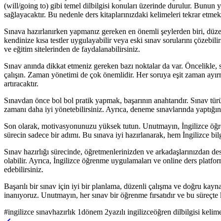
(will/going to) gibi temel dilbilgisi konuları üzerinde durulur. Bunu
sağlayacaktır. Bu nedenle ders kitaplarınızdaki kelimeleri tekrar etm
Sınava hazırlanırken yapmanız gereken en önemli şeylerden biri, düzenl
kendinize kısa testler uygulayabilir veya eski sınav sorularını çözebil
ve eğitim sitelerinden de faydalanabilirsiniz.
Sınav anında dikkat etmeniz gereken bazı noktalar da var. Öncelikle, s
çalışın. Zaman yönetimi de çok önemlidir. Her soruya eşit zaman ayır
artıracaktır.
Sınavdan önce bol bol pratik yapmak, başarının anahtarıdır. Sınav türü
zamanı daha iyi yönetebilirsiniz. Ayrıca, deneme sınavlarında yaptığını
Son olarak, motivasyonunuzu yüksek tutun. Unutmayın, İngilizce öğren
sürecin sadece bir adımı. Bu sınava iyi hazırlanarak, hem İngilizce bilgi
Sınav hazırlığı sürecinde, öğretmenlerinizden ve arkadaşlarınızdan des
olabilir. Ayrıca, İngilizce öğrenme uygulamaları ve online ders platform
edebilirsiniz.
Başarılı bir sınav için iyi bir planlama, düzenli çalışma ve doğru kayn
inanıyoruz. Unutmayın, her sınav bir öğrenme fırsatıdır ve bu süreçte ke
#
ingilizce sınavhazırlık 1dönem 2yazılı ingilizceöğren dilbilgisi keli