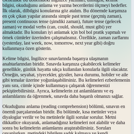
bilgisi, okuduğunu anlama ve yazma becerilerini ölçmeyi hedefler.
İlk olarak, dilbilgisi konularına göz atalım. Bu dönemde karşımıza
en çok çıkan yapılar arasında simple past tense (geçmiş zaman),
present continuous tense (şimdiki zaman), future tense (gelecek
zaman) ve modal verbs (can, could, should, must gibi) yer
almaktadır. Bu konuları iyi anlamak için bol bol pratik yapmalı ve
örnek cümleler üzerinden çalışmalısınız. Özellikle, zaman zarflarını
(yesterday, last week, now, tomorrow, next year gibi) doğru
kullanmaya özen gösterin.
Kelime bilgisi, İngilizce sınavlarında başarıya ulaşmanın
anahtarlarından biridir. Sınavda karşınıza çıkabilecek kelimeler
genellikle, günlük hayatta sıkça kullanılan konularla ilgili olacaktır.
Örneğin, seyahat, yiyecekler, giysiler, hava durumu, hobiler ve aile
gibi temalar üzerine yoğunlaşabilirsiniz. Bu kelimeleri ezberlemenin
yanı sıra, cümle içinde kullanmaya çalışarak öğrenmenizi
pekiştirebilirsiniz. Ayrıca, kelimelerin zıt anlamlılarını ve eş
anlamlılarını da öğrenmek, sınavda daha başarılı olmanızı sağlar.
Okuduğunu anlama (reading comprehension) bölümü, sınavın en
önemli parçalarından biridir. Bu bölümde, kısa metinler veya
diyaloglar verilir ve bu metinlerle ilgili sorular sorulur. Metni
dikkatlice okuyarak, anlamadığınız kelimeleri not alabilir ve daha
sonra bu kelimelerin anlamlarını araştırabilirsiniz. Soruları
cevaplarken, metindeki bilgilere sadık kalmaya ve kendi