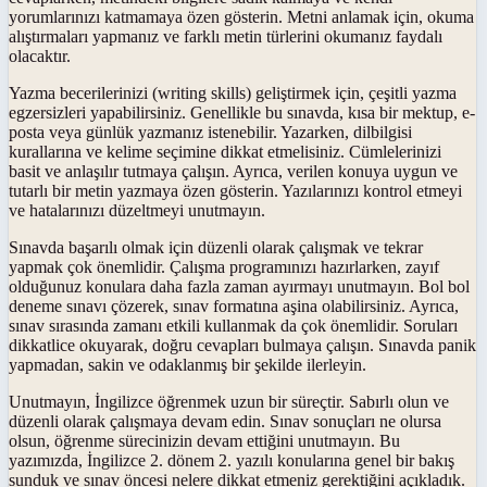
yorumlarınızı katmamaya özen gösterin. Metni anlamak için, okuma
alıştırmaları yapmanız ve farklı metin türlerini okumanız faydalı
olacaktır.
Yazma becerilerinizi (writing skills) geliştirmek için, çeşitli yazma
egzersizleri yapabilirsiniz. Genellikle bu sınavda, kısa bir mektup, e-
posta veya günlük yazmanız istenebilir. Yazarken, dilbilgisi
kurallarına ve kelime seçimine dikkat etmelisiniz. Cümlelerinizi
basit ve anlaşılır tutmaya çalışın. Ayrıca, verilen konuya uygun ve
tutarlı bir metin yazmaya özen gösterin. Yazılarınızı kontrol etmeyi
ve hatalarınızı düzeltmeyi unutmayın.
Sınavda başarılı olmak için düzenli olarak çalışmak ve tekrar
yapmak çok önemlidir. Çalışma programınızı hazırlarken, zayıf
olduğunuz konulara daha fazla zaman ayırmayı unutmayın. Bol bol
deneme sınavı çözerek, sınav formatına aşina olabilirsiniz. Ayrıca,
sınav sırasında zamanı etkili kullanmak da çok önemlidir. Soruları
dikkatlice okuyarak, doğru cevapları bulmaya çalışın. Sınavda panik
yapmadan, sakin ve odaklanmış bir şekilde ilerleyin.
Unutmayın, İngilizce öğrenmek uzun bir süreçtir. Sabırlı olun ve
düzenli olarak çalışmaya devam edin. Sınav sonuçları ne olursa
olsun, öğrenme sürecinizin devam ettiğini unutmayın. Bu
yazımızda, İngilizce 2. dönem 2. yazılı konularına genel bir bakış
sunduk ve sınav öncesi nelere dikkat etmeniz gerektiğini açıkladık.