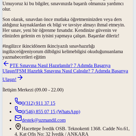
Umuyoruz ki bu bilgiler, sınavınızda başarılı olmanıza yardımcı
olur.
Son olarak, sınavdan önce mutlaka öğretmeninizden veya ders
aldığınız kaynaklardan ek bilgi ve tavsiye almayı ihmal etmeyin.
Her sınav, yeni bir öğrenme fırsatıdır. Kendinize güvenin ve
elinizden gelenin en iyisini yapmaya çalışın. Başarılar dileriz!
#
ingilizce ikincidönem ikinciyazılı sınavhazırlığı
ingilizceöğreniyorum dilbilgisi kelimebilgisi okuduğunuanlama
yazmabecerileri eğitim
PTE Sınavına Nasıl Hazırlanılır? 7 Adımda Başarıya
Ulaşın!
FSM Hazırlık Sınavına Nasıl Çalışılır? 7 Adımda Başarıya
Ulaşın!
İletişim Merkezi (09.00 - 22.00)
0(312) 911 37 15
0(546) 855 07 15
(WhatsApp)
destek@uzmandil.com
Hacettepe İvedik OSB. Teknokenti 1368. Cadde No.61,
4. Kat Ofis No: 32 İvedik / ANKARA