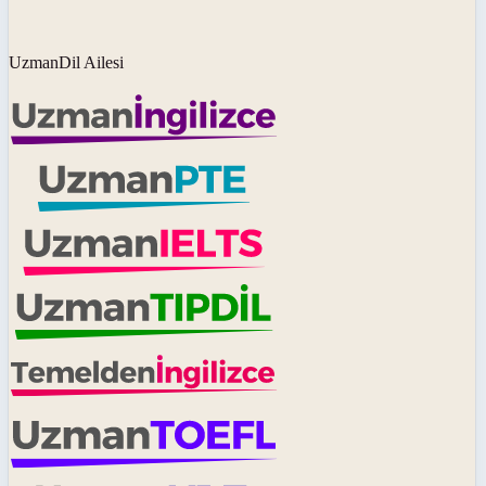
UzmanDil Ailesi