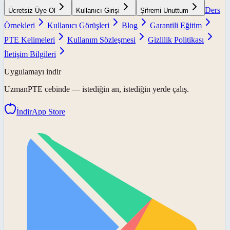
Ders
Ücretsiz Üye Ol
Kullanıcı Girişi
Şifremi Unuttum
Örnekleri
Kullanıcı Görüşleri
Blog
Garantili Eğitim
PTE Kelimeleri
Kullanım Sözleşmesi
Gizlilik Politikası
İletişim Bilgileri
Uygulamayı indir
UzmanPTE
cebinde — istediğin an, istediğin yerde çalış.
İndir
App Store