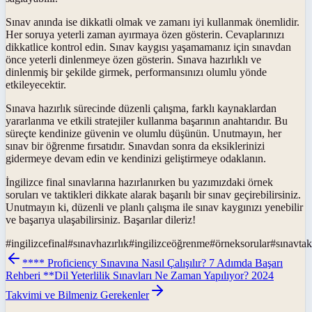
Sınav anında ise dikkatli olmak ve zamanı iyi kullanmak önemlidir.
Her soruya yeterli zaman ayırmaya özen gösterin. Cevaplarınızı
dikkatlice kontrol edin. Sınav kaygısı yaşamamanız için sınavdan
önce yeterli dinlenmeye özen gösterin. Sınava hazırlıklı ve
dinlenmiş bir şekilde girmek, performansınızı olumlu yönde
etkileyecektir.
Sınava hazırlık sürecinde düzenli çalışma, farklı kaynaklardan
yararlanma ve etkili stratejiler kullanma başarının anahtarıdır. Bu
süreçte kendinize güvenin ve olumlu düşünün. Unutmayın, her
sınav bir öğrenme fırsatıdır. Sınavdan sonra da eksiklerinizi
gidermeye devam edin ve kendinizi geliştirmeye odaklanın.
İngilizce final sınavlarına hazırlanırken bu yazımızdaki örnek
soruları ve taktikleri dikkate alarak başarılı bir sınav geçirebilirsiniz.
Unutmayın ki, düzenli ve planlı çalışma ile sınav kaygınızı yenebilir
ve başarıya ulaşabilirsiniz. Başarılar dileriz!
#
ingilizcefinal
#
sınavhazırlık
#
ingilizceöğrenme
#
örneksorular
#
sınavtak
**** Proficiency Sınavına Nasıl Çalışılır? 7 Adımda Başarı
Rehberi **
Dil Yeterlilik Sınavları Ne Zaman Yapılıyor? 2024
Takvimi ve Bilmeniz Gerekenler