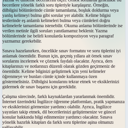
becerilere yönelik farklı soru tipleriyle karşılaşırız. Örneğin,
dilbilgisi bölümlerinde cümle tamamlama, boşluk doldurma veya
yanlış kelimeyi bulma gibi sorular yer alabilir. Kelime bilgisi
testlerinde eş anlamlı kelimeleri bulma veya cümleleri doğru
kelimelerle tamamlama istenebilir. Okuma anlama bölümlerinde ise
verilen metinle ilgili soruları yanıtlamamız beklenir. Yazma
bölümlerinde ise belirli konularda kompozisyon veya paragraf
yazmamız gerekebilir.
Sınava hazırlanırken, öncelikle sınav formatını ve soru tiplerini iyi
anlamak önemlidir. Bunun için, geçmiş yıllara ait örnek sınav
sorularını incelemek ve çözmek faydalı olacaktır. Ayrıca, ders
kitaplarınızı ve notlarınızı düzenli olarak gözden geçirmeniz de
önemlidir. Kelime bilginizi geliştirmek için yeni kelimeler
öğrenmeye ve bunları cümle içinde kullanmaya özen
göstermelisiniz. Dilbilgisi konularını tekrar etmek ve eksiklerinizi
gidermek de sınav başarısı için gereklidir.
Çalışma sürecinde, farklı kaynaklardan yararlanmak önemlidir.
İnternet üzerindeki İngilizce öğrenme platformları, pratik yapmanıza
ve eksiklerinizi görmenize yardımcı olabilir. Ayrıca, İngilizce
yayınları takip etmek, dil becerilerinizi geliştirmenize ve güncel
konular hakkında bilgi edinmenize yardımcı olacaktır. Sınava
yönelik hazırlık kitapları da farklı soru tiplerine aşina olmanızı
sağlayabilir.