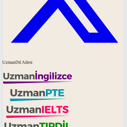
UzmanDil Ailesi