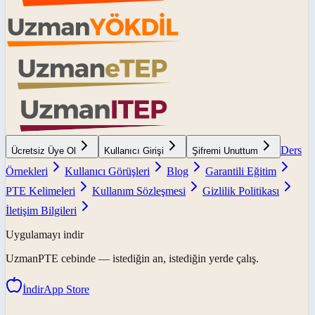
Ders
Ücretsiz Üye Ol
Kullanıcı Girişi
Şifremi Unuttum
Örnekleri
Kullanıcı Görüşleri
Blog
Garantili Eğitim
PTE Kelimeleri
Kullanım Sözleşmesi
Gizlilik Politikası
İletişim Bilgileri
Uygulamayı indir
UzmanPTE
cebinde — istediğin an, istediğin yerde çalış.
İndir
App Store