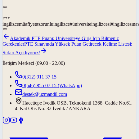
**
#
**
ingilizcemüafiyet
#
zorunluingilizce
#
üniversiteingilizcesi
#
ingilizcesına
**
Akademik PTE Puanı: Üniversiteye Giriş İçin Bilmeniz
Gerekenler
PTE Sınavında Yüksek Puan Getirecek Kelime Listesi:
Sırları Açıklıyoruz!
İletişim Merkezi (09.00 - 22.00)
0(312) 911 37 15
0(546) 855 07 15
(WhatsApp)
destek@uzmandil.com
Hacettepe İvedik OSB. Teknokenti 1368. Cadde No.61,
4. Kat Ofis No: 32 İvedik / ANKARA