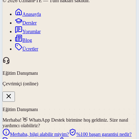
©
2026
UzmanPTE
— Tüm hakları saklıdır.
Anasayfa
Dersler
Yorumlar
Blog
Ücretler
Eğitim Danışmanı
Çevrimiçi (online)
Eğitim Danışmanı
Merhaba! 👋
WhatsApp Destek
birimine hoş geldiniz. Size nasıl
yardımcı olabiliriz?
Merhaba, bilgi alabilir miyim?
%100 başarı garantisi nedir?