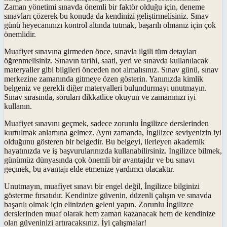
Zaman yönetimi sınavda önemli bir faktör olduğu için, deneme
sınavları çözerek bu konuda da kendinizi geliştirmelisiniz. Sınav
günü heyecanınızı kontrol altında tutmak, başarılı olmanız için çok
önemlidir.
Muafiyet sınavına girmeden önce, sınavla ilgili tüm detayları
öğrenmelisiniz. Sınavın tarihi, saati, yeri ve sınavda kullanılacak
materyaller gibi bilgileri önceden not almalısınız. Sınav günü, sınav
merkezine zamanında gitmeye özen gösterin. Yanınızda kimlik
belgeniz ve gerekli diğer materyalleri bulundurmayı unutmayın.
Sınav sırasında, soruları dikkatlice okuyun ve zamanınızı iyi
kullanın.
Muafiyet sınavını geçmek, sadece zorunlu İngilizce derslerinden
kurtulmak anlamına gelmez. Aynı zamanda, İngilizce seviyenizin iyi
olduğunu gösteren bir belgedir. Bu belgeyi, ilerleyen akademik
hayatınızda ve iş başvurularınızda kullanabilirsiniz. İngilizce bilmek,
günümüz dünyasında çok önemli bir avantajdır ve bu sınavı
geçmek, bu avantajı elde etmenize yardımcı olacaktır.
Unutmayın, muafiyet sınavı bir engel değil, İngilizce bilginizi
gösterme fırsatıdır. Kendinize güvenin, düzenli çalışın ve sınavda
başarılı olmak için elinizden geleni yapın. Zorunlu İngilizce
derslerinden muaf olarak hem zaman kazanacak hem de kendinize
olan güveninizi artıracaksınız. İyi çalışmalar!