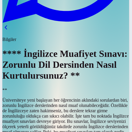
Bilgiler
**** İngilizce Muafiyet Sınavı:
Zorunlu Dil Dersinden Nasıl
Kurtulursunuz? **
**
Üniversiteye yeni başlayan her öğrencinin aklındaki sorulardan biri,
zorunlu İngilizce derslerinden nasıl muaf olunabileceğidir. Özellikle
de İngilizceye zaten hakimseniz, bu derslere tekrar girme
zorunluluğu oldukça can sıkıcı olabilir. İşte tam bu noktada İngilizce
muafiyet sınavları devreye giriyor. Bu sınavlar, İngilizce seviyenizi
ölçerek yeterli görüldüğünüz takdirde zorunlu İngilizce derslerinden
muaf olmanızı sağlar. Peki, bu muafiyet sınavları tam olarak nedir,