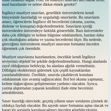
nasıl hazırlanılır ve nelere dikkat etmek gerekir?
İngilizce muafiyet sınavları, genellikle üniversitelerin kendi
bünyesinde hazırladığı ve uyguladığı sınavlardır. Bu sınavların
amacı, öğrencilerin İngilizce dil becerilerini (okuma, yazma,
dinleme ve konuşma) değerlendirmektir. Sınavların içeriği
üniversiteden üniversiteye farklılık gösterebilir. Bazı üniversiteler
daha çok dilbilgisi ve kelime bilgisine odaklanırken, bazıları daha
çok okuduğunu anlama ve yazma becerilerini ölçer. Bu nedenle,
gireceğiniz üniversitenin muafiyet sınavının formatını önceden
öğrenmek çok önemlidir.
Muafiyet sınavlarına hazırlanırken, öncelikle kendi İngilizce
seviyenizi objektif bir şekilde değerlendirmelisiniz. Hangi alanlarda
zayıf olduğunuzu belirleyip, bu alanlara ağırlık vermelisiniz.
Dilbilgisi eksiklerinizi gidermek için çeşitli kaynaklardan
yararlanabilirsiniz. Özellikle, sınavda çıkabilecek konulara
odaklanmak size avantaj sağlayacaktır. Bol bol okuma yapmanız,
kelime dağarcığınızı geliştirmenize yardımcı olacaktır. Ayrıca,
yazma alıştırmaları yaparak kendinizi ifade etme becerinizi
artırabilirsiniz.
Sınav hazırlığı sürecinde, geçmiş yılların sınav sorularını çözmek de
oldukça faydalı olacaktır. Bu sayede sınav formatına aşina olacak ve
hangi tür sorularla karşılaşacağınızı önceden görebileceksiniz.