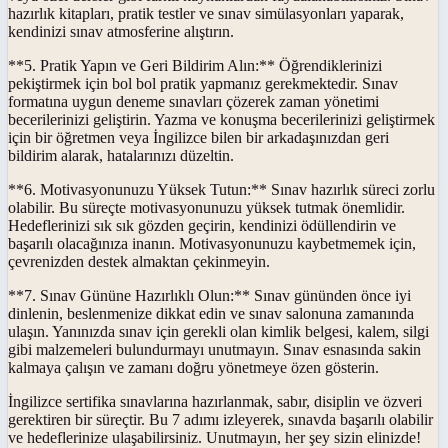
hazırlık kitapları, pratik testler ve sınav simülasyonları yaparak,
kendinizi sınav atmosferine alıştırın.
**5. Pratik Yapın ve Geri Bildirim Alın:** Öğrendiklerinizi
pekiştirmek için bol bol pratik yapmanız gerekmektedir. Sınav
formatına uygun deneme sınavları çözerek zaman yönetimi
becerilerinizi geliştirin. Yazma ve konuşma becerilerinizi geliştirmek
için bir öğretmen veya İngilizce bilen bir arkadaşınızdan geri
bildirim alarak, hatalarınızı düzeltin.
**6. Motivasyonunuzu Yüksek Tutun:** Sınav hazırlık süreci zorlu
olabilir. Bu süreçte motivasyonunuzu yüksek tutmak önemlidir.
Hedeflerinizi sık sık gözden geçirin, kendinizi ödüllendirin ve
başarılı olacağınıza inanın. Motivasyonunuzu kaybetmemek için,
çevrenizden destek almaktan çekinmeyin.
**7. Sınav Gününe Hazırlıklı Olun:** Sınav gününden önce iyi
dinlenin, beslenmenize dikkat edin ve sınav salonuna zamanında
ulaşın. Yanınızda sınav için gerekli olan kimlik belgesi, kalem, silgi
gibi malzemeleri bulundurmayı unutmayın. Sınav esnasında sakin
kalmaya çalışın ve zamanı doğru yönetmeye özen gösterin.
İngilizce sertifika sınavlarına hazırlanmak, sabır, disiplin ve özveri
gerektiren bir süreçtir. Bu 7 adımı izleyerek, sınavda başarılı olabilir
ve hedeflerinize ulaşabilirsiniz. Unutmayın, her şey sizin elinizde!