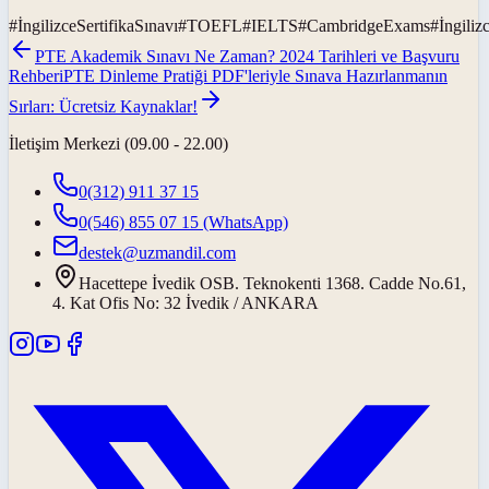
#
İngilizceSertifikaSınavı
#
TOEFL
#
IELTS
#
CambridgeExams
#
İngiliz
PTE Akademik Sınavı Ne Zaman? 2024 Tarihleri ve Başvuru
Rehberi
PTE Dinleme Pratiği PDF'leriyle Sınava Hazırlanmanın
Sırları: Ücretsiz Kaynaklar!
İletişim Merkezi (09.00 - 22.00)
0(312) 911 37 15
0(546) 855 07 15
(WhatsApp)
destek@uzmandil.com
Hacettepe İvedik OSB. Teknokenti 1368. Cadde No.61,
4. Kat Ofis No: 32 İvedik / ANKARA