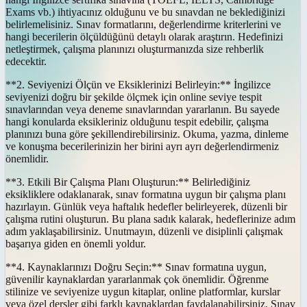
Exams vb.) ihtiyacınız olduğunu ve bu sınavdan ne beklediğinizi
belirlemelisiniz. Sınav formatlarını, değerlendirme kriterlerini ve
hangi becerilerin ölçüldüğünü detaylı olarak araştırın. Hedefinizi
netleştirmek, çalışma planınızı oluşturmanızda size rehberlik
edecektir.
**2. Seviyenizi Ölçün ve Eksiklerinizi Belirleyin:** İngilizce
seviyenizi doğru bir şekilde ölçmek için online seviye tespit
sınavlarından veya deneme sınavlarından yararlanın. Bu sayede
hangi konularda eksikleriniz olduğunu tespit edebilir, çalışma
planınızı buna göre şekillendirebilirsiniz. Okuma, yazma, dinleme
ve konuşma becerilerinizin her birini ayrı ayrı değerlendirmeniz
önemlidir.
**3. Etkili Bir Çalışma Planı Oluşturun:** Belirlediğiniz
eksikliklere odaklanarak, sınav formatına uygun bir çalışma planı
hazırlayın. Günlük veya haftalık hedefler belirleyerek, düzenli bir
çalışma rutini oluşturun. Bu plana sadık kalarak, hedeflerinize adım
adım yaklaşabilirsiniz. Unutmayın, düzenli ve disiplinli çalışmak
başarıya giden en önemli yoldur.
**4. Kaynaklarınızı Doğru Seçin:** Sınav formatına uygun,
güvenilir kaynaklardan yararlanmak çok önemlidir. Öğrenme
stilinize ve seviyenize uygun kitaplar, online platformlar, kurslar
veya özel dersler gibi farklı kaynaklardan faydalanabilirsiniz. Sınav