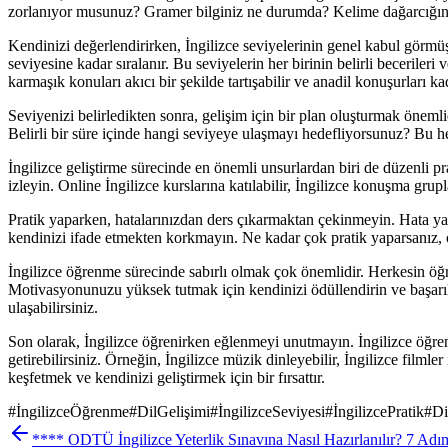
zorlanıyor musunuz? Gramer bilginiz ne durumda? Kelime dağarcığınız
Kendinizi değerlendirirken, İngilizce seviyelerinin genel kabul görmüş
seviyesine kadar sıralanır. Bu seviyelerin her birinin belirli becerileri 
karmaşık konuları akıcı bir şekilde tartışabilir ve anadil konuşurları k
Seviyenizi belirledikten sonra, gelişim için bir plan oluşturmak önemli
Belirli bir süre içinde hangi seviyeye ulaşmayı hedefliyorsunuz? Bu 
İngilizce geliştirme sürecinde en önemli unsurlardan biri de düzenli pra
izleyin. Online İngilizce kurslarına katılabilir, İngilizce konuşma grup
Pratik yaparken, hatalarınızdan ders çıkarmaktan çekinmeyin. Hata ya
kendinizi ifade etmekten korkmayın. Ne kadar çok pratik yaparsanız, o
İngilizce öğrenme sürecinde sabırlı olmak çok önemlidir. Herkesin öğr
Motivasyonunuzu yüksek tutmak için kendinizi ödüllendirin ve başarılar
ulaşabilirsiniz.
Son olarak, İngilizce öğrenirken eğlenmeyi unutmayın. İngilizce öğrenm
getirebilirsiniz. Örneğin, İngilizce müzik dinleyebilir, İngilizce filmle
keşfetmek ve kendinizi geliştirmek için bir fırsattır.
#
İngilizceÖğrenme
#
DilGelişimi
#
İngilizceSeviyesi
#
İngilizcePratik
#
Di
**** ODTÜ İngilizce Yeterlik Sınavına Nasıl Hazırlanılır? 7 Adı