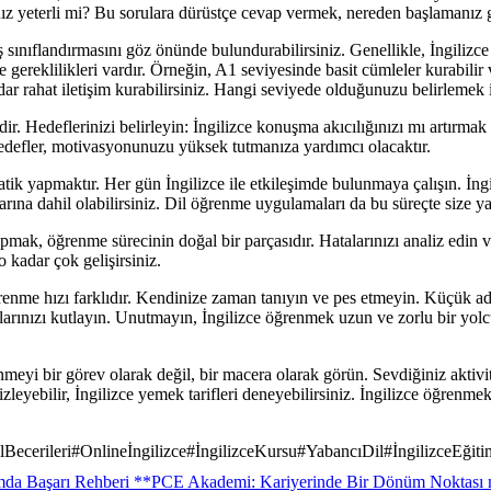
 yeterli mi? Bu sorulara dürüstçe cevap vermek, nereden başlamanız ge
 sınıflandırmasını göz önünde bulundurabilirsiniz. Genellikle, İngilizc
ve gereklilikleri vardır. Örneğin, A1 seviyesinde basit cümleler kurabilir 
adar rahat iletişim kurabilirsiniz. Hangi seviyede olduğunuzu belirlemek i
dir. Hedeflerinizi belirleyin: İngilizce konuşma akıcılığınızı mı artırma
hedefler, motivasyonunuzu yüksek tutmanıza yardımcı olacaktır.
tik yapmaktır. Her gün İngilizce ile etkileşimde bulunmaya çalışın. İngil
larına dahil olabilirsiniz. Dil öğrenme uygulamaları da bu süreçte size ya
pmak, öğrenme sürecinin doğal bir parçasıdır. Hatalarınızı analiz edin 
 kadar çok gelişirsiniz.
enme hızı farklıdır. Kendinize zaman tanıyın ve pes etmeyin. Küçük adı
ınızı kutlayın. Unutmayın, İngilizce öğrenmek uzun ve zorlu bir yolculu
eyi bir görev olarak değil, bir macera olarak görün. Sevdiğiniz aktivit
r izleyebilir, İngilizce yemek tarifleri deneyebilirsiniz. İngilizce öğrenm
lBecerileri
#
Onlineİngilizce
#
İngilizceKursu
#
YabancıDil
#
İngilizceEğiti
mda Başarı Rehberi **
PCE Akademi: Kariyerinde Bir Dönüm Noktası 