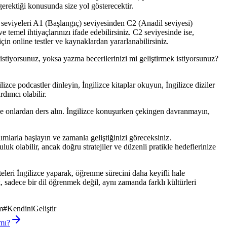
rektiği konusunda size yol gösterecektir.
e seviyeleri A1 (Başlangıç) seviyesinden C2 (Anadil seviyesi)
ve temel ihtiyaçlarınızı ifade edebilirsiniz. C2 seviyesinde ise,
çin online testler ve kaynaklardan yararlanabilirsiniz.
k istiyorsunuz, yoksa yazma becerilerinizi mi geliştirmek istiyorsunuz?
izce podcastler dinleyin, İngilizce kitaplar okuyun, İngilizce diziler
rdımcı olabilir.
ve onlardan ders alın. İngilizce konuşurken çekingen davranmayın,
mlarla başlayın ve zamanla geliştiğinizi göreceksiniz.
k olabilir, ancak doğru stratejiler ve düzenli pratikle hedeflerinize
eleri İngilizce yaparak, öğrenme sürecini daha keyifli hale
ek, sadece bir dil öğrenmek değil, aynı zamanda farklı kültürleri
m
#
KendiniGeliştir
mı?