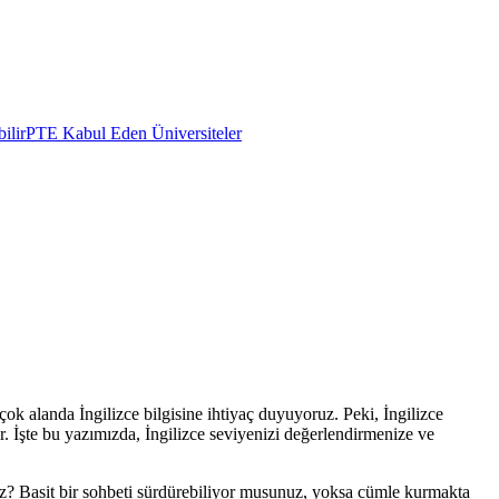
ilir
PTE Kabul Eden Üniversiteler
ok alanda İngilizce bilgisine ihtiyaç duyuyoruz. Peki, İngilizce
r. İşte bu yazımızda, İngilizce seviyenizi değerlendirmenize ve
uz? Basit bir sohbeti sürdürebiliyor musunuz, yoksa cümle kurmakta