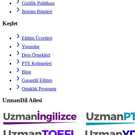
Gizlilik Politikası
İletişim Bilgileri
Keşfet
Eğitim Ücretleri
Yorumlar
Ders Örnekleri
PTE
Kelimeleri
Blog
Garantili Eğitim
Ortaklık Programı
UzmanDil Ailesi