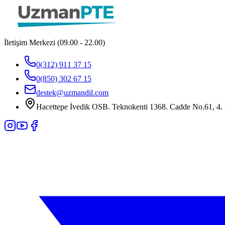
İletişim Merkezi (09.00 - 22.00)
0(312) 911 37 15
0(850) 302 67 15
destek@uzmandil.com
Hacettepe İvedik OSB. Teknokenti 1368. Cadde No.61, 4