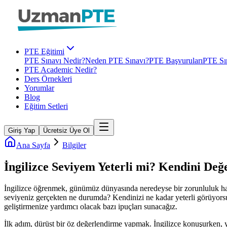
PTE Eğitimi
PTE Sınavı Nedir?
Neden PTE Sınavı?
PTE Başvuruları
PTE Sın
PTE Academic Nedir?
Ders Örnekleri
Yorumlar
Blog
Eğitim Setleri
Giriş Yap
Ücretsiz Üye Ol
Ana Sayfa
Bilgiler
İngilizce Seviyem Yeterli mi? Kendini Değe
İngilizce öğrenmek, günümüz dünyasında neredeyse bir zorunluluk haline
seviyeniz gerçekten ne durumda? Kendinizi ne kadar yeterli görüyorsunu
geliştirmenize yardımcı olacak bazı ipuçları sunacağız.
İlk adım, dürüst bir öz değerlendirme yapmak. İngilizce konuşurken, 