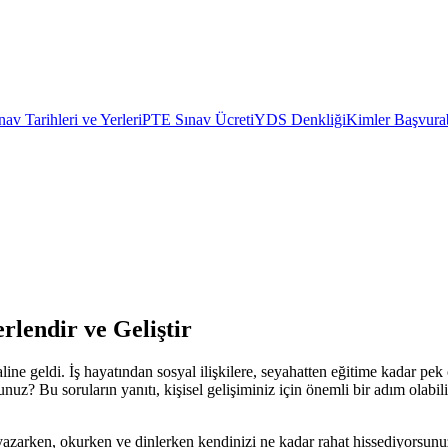
av Tarihleri ve Yerleri
PTE Sınav Ücreti
YDS Denkliği
Kimler Başvurab
rlendir ve Geliştir
 geldi. İş hayatından sosyal ilişkilere, seyahatten eğitime kadar pek ç
z? Bu soruların yanıtı, kişisel gelişiminiz için önemli bir adım olabili
yazarken, okurken ve dinlerken kendinizi ne kadar rahat hissediyorsun