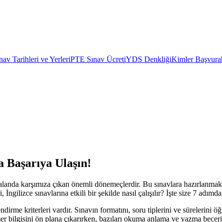
av Tarihleri ve Yerleri
PTE Sınav Ücreti
YDS Denkliği
Kimler Başvurab
a Başarıya Ulaşın!
 alanda karşımıza çıkan önemli dönemeçlerdir. Bu sınavlara hazırlanmak
, İngilizce sınavlarına etkili bir şekilde nasıl çalışılır? İşte size 7 adı
dirme kriterleri vardır. Sınavın formatını, soru tiplerini ve sürelerini
r bilgisini ön plana çıkarırken, bazıları okuma anlama ve yazma becerile