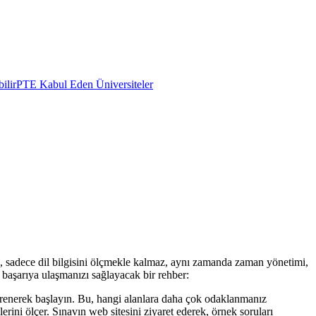
ilir
PTE Kabul Eden Üniversiteler
, sadece dil bilgisini ölçmekle kalmaz, aynı zamanda zaman yönetimi,
mda başarıya ulaşmanızı sağlayacak bir rehber:
 öğrenerek başlayın. Bu, hangi alanlara daha çok odaklanmanız
rini ölçer. Sınavın web sitesini ziyaret ederek, örnek soruları