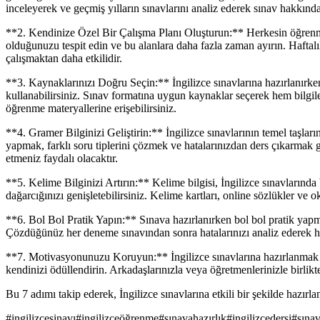
inceleyerek ve geçmiş yılların sınavlarını analiz ederek sınav hakkında 
**2. Kendinize Özel Bir Çalışma Planı Oluşturun:** Herkesin öğrenme h
olduğunuzu tespit edin ve bu alanlara daha fazla zaman ayırın. Haftalı
çalışmaktan daha etkilidir.
**3. Kaynaklarınızı Doğru Seçin:** İngilizce sınavlarına hazırlanırken
kullanabilirsiniz. Sınav formatına uygun kaynaklar seçerek hem bilgile
öğrenme materyallerine erişebilirsiniz.
**4. Gramer Bilginizi Geliştirin:** İngilizce sınavlarının temel taşları
yapmak, farklı soru tiplerini çözmek ve hatalarınızdan ders çıkarmak 
etmeniz faydalı olacaktır.
**5. Kelime Bilginizi Artırın:** Kelime bilgisi, İngilizce sınavlarınd
dağarcığınızı genişletebilirsiniz. Kelime kartları, online sözlükler ve
**6. Bol Bol Pratik Yapın:** Sınava hazırlanırken bol bol pratik yapm
Çözdüğünüz her deneme sınavından sonra hatalarınızı analiz ederek h
**7. Motivasyonunuzu Koruyun:** İngilizce sınavlarına hazırlanmak u
kendinizi ödüllendirin. Arkadaşlarınızla veya öğretmenlerinizle birlik
Bu 7 adımı takip ederek, İngilizce sınavlarına etkili bir şekilde hazırl
#
ingilizcesinavı
#
ingilizceöğrenme
#
sınavahazırlık
#
ingilizcedersi
#
sınav