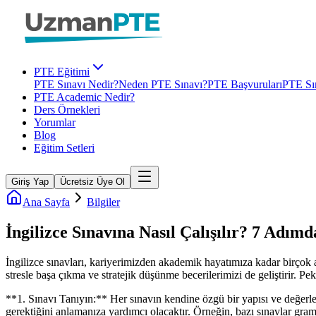
PTE Eğitimi
PTE Sınavı Nedir?
Neden PTE Sınavı?
PTE Başvuruları
PTE Sın
PTE Academic Nedir?
Ders Örnekleri
Yorumlar
Blog
Eğitim Setleri
Giriş Yap
Ücretsiz Üye Ol
Ana Sayfa
Bilgiler
İngilizce Sınavına Nasıl Çalışılır? 7 Adımd
İngilizce sınavları, kariyerimizden akademik hayatımıza kadar birçok
stresle başa çıkma ve stratejik düşünme becerilerimizi de geliştirir. Peki
**1. Sınavı Tanıyın:** Her sınavın kendine özgü bir yapısı ve değerlen
gerektiğini anlamanıza yardımcı olacaktır. Örneğin, bazı sınavlar grame