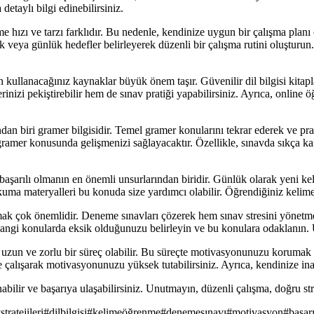
detaylı bilgi edinebilirsiniz.
ızı ve tarzı farklıdır. Bu nedenle, kendinize uygun bir çalışma planı 
k veya günlük hedefler belirleyerek düzenli bir çalışma rutini oluşturun.
 kullanacağınız kaynaklar büyük önem taşır. Güvenilir dil bilgisi kitapl
rinizi pekiştirebilir hem de sınav pratiği yapabilirsiniz. Ayrıca, onlin
ndan biri gramer bilgisidir. Temel gramer konularını tekrar ederek ve pra
gramer konusunda gelişmenizi sağlayacaktır. Özellikle, sınavda sıkça kar
a başarılı olmanın en önemli unsurlarından biridir. Günlük olarak yeni k
 okuma materyalleri bu konuda size yardımcı olabilir. Öğrendiğiniz kelim
ak çok önemlidir. Deneme sınavları çözerek hem sınav stresini yönetmey
angi konularda eksik olduğunuzu belirleyin ve bu konulara odaklanın. 
zun ve zorlu bir süreç olabilir. Bu süreçte motivasyonunuzu korumak ç
te çalışarak motivasyonunuzu yüksek tutabilirsiniz. Ayrıca, kendinize in
anabilir ve başarıya ulaşabilirsiniz. Unutmayın, düzenli çalışma, doğru str
stratejileri
#
dilbilgisi
#
kelimeöğrenme
#
denemesınavı
#
motivasyon
#
başar