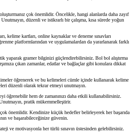
oluşturmanız çok önemlidir. Öncelikle, hangi alanlarda daha zayıf
 Unutmayın, düzenli ve istikrarlı bir çalışma, kısa sürede yoğun
arı, kelime kartları, online kaynaklar ve deneme sınavları
e öğrenme platformlarından ve uygulamalardan da yararlanarak farklı
tik yaparak gramer bilginizi güçlendirebilirsiniz. Bol bol alıştırma
şımıza çıkan zamanlar, edatlar ve bağlaçlar gibi konulara dikkat
elimeler öğrenerek ve bu kelimeleri cümle içinde kullanarak kelime
eleri düzenli olarak tekrar etmeyi unutmayın.
i öğrenebilir hem de zamanınızı daha etkili kullanabilirsiniz.
Unutmayın, pratik mükemmelleştirir.
ok önemlidir. Kendinize küçük hedefler belirleyerek her başarıda
anın ve başarabileceğinize güvenin.
ateji ve motivasyonla her türlü sınavın üstesinden gelebilirsiniz.
ı