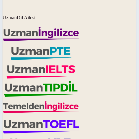
UzmanDil Ailesi