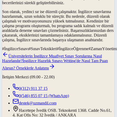
becerilerinizi sürekli geliştirebilirsiniz.
Son olarak, yedinci sır ise düzenli çalışmaktır. İngilizce sınavlarına
hazırlanmak, uzun soluklu bir süreçtir. Bu nedenle, düzenli olarak
çalışmalı ve motivasyonunuzu yüksek tutmalısınız. Kendinize bir
çalışma programı oluşturmalı, bu programa sadık kalmalı ve düzenli
aralıklarla deneme sınavları çözmelisiniz. Başarısızlıklarınızdan ders
çıkararak, eksiklerinizi tamamlamaya odaklanmalısınız. Düzenli
çalışma, İngilizce sınavlarında başarıya ulaşmanın anahtarıdır.
#
İngilizceSınavı
#
SınavTeknikleri
#
İngilizceÖğrenme
#
ZamanYönetim
Üniversitelerin İngilizce Muafiyet Sınav Sorularına Nasıl
Hazırlanılır?
İngilizce Hazırlık Sınavı Writing'de Nasıl Tam Puan
Alırsın? Örneklerle Anlatımı
İletişim Merkezi (09.00 - 22.00)
0(312) 911 37 15
0(546) 855 07 15
(WhatsApp)
destek@uzmandil.com
Hacettepe İvedik OSB. Teknokenti 1368. Cadde No.61,
4. Kat Ofis No: 32 İvedik / ANKARA