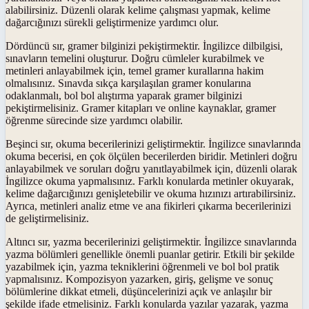
alabilirsiniz. Düzenli olarak kelime çalışması yapmak, kelime
dağarcığınızı sürekli geliştirmenize yardımcı olur.
Dördüncü sır, gramer bilginizi pekiştirmektir. İngilizce dilbilgisi,
sınavların temelini oluşturur. Doğru cümleler kurabilmek ve
metinleri anlayabilmek için, temel gramer kurallarına hakim
olmalısınız. Sınavda sıkça karşılaşılan gramer konularına
odaklanmalı, bol bol alıştırma yaparak gramer bilginizi
pekiştirmelisiniz. Gramer kitapları ve online kaynaklar, gramer
öğrenme sürecinde size yardımcı olabilir.
Beşinci sır, okuma becerilerinizi geliştirmektir. İngilizce sınavlarında
okuma becerisi, en çok ölçülen becerilerden biridir. Metinleri doğru
anlayabilmek ve soruları doğru yanıtlayabilmek için, düzenli olarak
İngilizce okuma yapmalısınız. Farklı konularda metinler okuyarak,
kelime dağarcığınızı genişletebilir ve okuma hızınızı artırabilirsiniz.
Ayrıca, metinleri analiz etme ve ana fikirleri çıkarma becerilerinizi
de geliştirmelisiniz.
Altıncı sır, yazma becerilerinizi geliştirmektir. İngilizce sınavlarında
yazma bölümleri genellikle önemli puanlar getirir. Etkili bir şekilde
yazabilmek için, yazma tekniklerini öğrenmeli ve bol bol pratik
yapmalısınız. Kompozisyon yazarken, giriş, gelişme ve sonuç
bölümlerine dikkat etmeli, düşüncelerinizi açık ve anlaşılır bir
şekilde ifade etmelisiniz. Farklı konularda yazılar yazarak, yazma