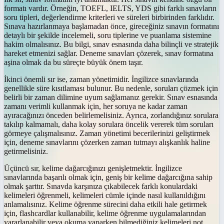
formatı vardır. Örneğin, TOEFL, IELTS, YDS gibi farklı sınavların
soru tipleri, değerlendirme kriterleri ve süreleri birbirinden farklıdır.
Sınava hazırlanmaya başlamadan önce, gireceğiniz sınavın formatını
detaylı bir şekilde incelemeli, soru tiplerine ve puanlama sistemine
hakim olmalısınız. Bu bilgi, sınav esnasında daha bilinçli ve stratejik
hareket etmenizi sağlar. Deneme sınavları çözerek, sınav formatına
aşina olmak da bu süreçte büyük önem taşır.
İkinci önemli sır ise, zaman yönetimidir. İngilizce sınavlarında
genellikle süre kısıtlaması bulunur. Bu nedenle, soruları çözmek için
belirli bir zaman dilimine uyum sağlamanız gerekir. Sınav esnasında
zamanı verimli kullanmak için, her soruya ne kadar zaman
ayıracağınızı önceden belirlemelisiniz. Ayrıca, zorlandığınız sorulara
takılıp kalmamalı, daha kolay sorulara öncelik vererek tüm soruları
görmeye çalışmalısınız. Zaman yönetimi becerilerinizi geliştirmek
için, deneme sınavlarını çözerken zaman tutmayı alışkanlık haline
getirmelisiniz.
Üçüncü sır, kelime dağarcığınızı genişletmektir. İngilizce
sınavlarında başarılı olmak için, geniş bir kelime dağarcığına sahip
olmak şarttır. Sınavda karşınıza çıkabilecek farklı konulardaki
kelimeleri öğrenmeli, kelimeleri cümle içinde nasıl kullanıldığını
anlamalısınız. Kelime öğrenme sürecini daha etkili hale getirmek
için, flashcardlar kullanabilir, kelime öğrenme uygulamalarından
yararlanabilir veya okuma yaparken bilmediğiniz kelimeleri not