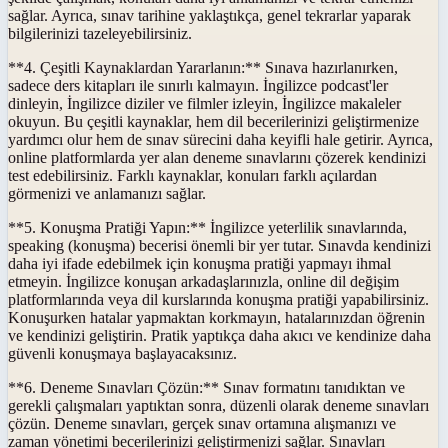
sağlar. Ayrıca, sınav tarihine yaklaştıkça, genel tekrarlar yaparak
bilgilerinizi tazeleyebilirsiniz.
**4. Çeşitli Kaynaklardan Yararlanın:** Sınava hazırlanırken,
sadece ders kitapları ile sınırlı kalmayın. İngilizce podcast'ler
dinleyin, İngilizce diziler ve filmler izleyin, İngilizce makaleler
okuyun. Bu çeşitli kaynaklar, hem dil becerilerinizi geliştirmenize
yardımcı olur hem de sınav sürecini daha keyifli hale getirir. Ayrıca,
online platformlarda yer alan deneme sınavlarını çözerek kendinizi
test edebilirsiniz. Farklı kaynaklar, konuları farklı açılardan
görmenizi ve anlamanızı sağlar.
**5. Konuşma Pratiği Yapın:** İngilizce yeterlilik sınavlarında,
speaking (konuşma) becerisi önemli bir yer tutar. Sınavda kendinizi
daha iyi ifade edebilmek için konuşma pratiği yapmayı ihmal
etmeyin. İngilizce konuşan arkadaşlarınızla, online dil değişim
platformlarında veya dil kurslarında konuşma pratiği yapabilirsiniz.
Konuşurken hatalar yapmaktan korkmayın, hatalarınızdan öğrenin
ve kendinizi geliştirin. Pratik yaptıkça daha akıcı ve kendinize daha
güvenli konuşmaya başlayacaksınız.
**6. Deneme Sınavları Çözün:** Sınav formatını tanıdıktan ve
gerekli çalışmaları yaptıktan sonra, düzenli olarak deneme sınavları
çözün. Deneme sınavları, gerçek sınav ortamına alışmanızı ve
zaman yönetimi becerilerinizi geliştirmenizi sağlar. Sınavları