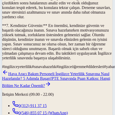
çözdükten sonra hatalarınızı analiz edin ve eksik olduğunuz
konuları tespit ederek, bu konulara tekrar çalışın. Deneme sınavları,
sınav stresinizi azaltmanıza ve sınav anında daha rahat olmanıza
yardımcı olur.
**7. Kendinize Güvenin:** En önemlisi, kendinize güvenin ve
başarılı olacağınıza inanın. Sınava hazırlanırken motivasyonunuzu
yüksek tutmak, zorlukların üstesinden gelmenizi sağlar. Olumlu
düşünün, kendinize inanın ve sınavda elinizden gelenin en iyisini
yapın. Sınav sonucunuz ne olursa olsun, her zaman bir öğrenme
süreci olduğunu unutmayın. Başarılı olmak için sabırlı olun ve
yılmadan çalışmaya devam edin. Bu taktikleri uygulayarak İngilizce
yeterlilik sınavında başarıya ulaşabilirsiniz.
#
ingilizceyeterlilik
#
sınavahazırlık
#
ingilizceöğrenme
#
dildersleri
#
yaban
Hava Aracı Bakım Personeli İngilizce Yeterlilik Sınavına Nasıl
Hazırlanılır? 5 Adımda Başarı!
PTE Sınavında Puan Katkısı: Hangi
Bölüm Ne Kadar Önemli?
İletişim Merkezi (09.00 - 22.00)
0(312) 911 37 15
0(546) 855 07 15
(WhatsApp)