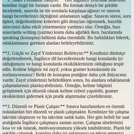
kendine özgü bir formatı vardır. Bu formatı detaylı bir şekilde
incelemek, sınavda ne tür sorularla karşılaşacağınızı ve sınavın
hangi becerilerinizi ölçtüğünü anlamanızı sağlar. Sınavın süresi, soru
tipleri, değerlendirme kriterleri gibi detayları öğrenmek, hazırlık
sürecinizi daha etkili yönetmenize yardımcı olur. Örneğin, bazı
sınavlarda writing (yazma) kısmı daha ağırlıklı iken, bazılarında
speaking (konuşma) bölümü daha önemlidir. Bu farklılıkları bilerek,
odaklanmanız gereken alanları belirleyebilirsiniz.
**2. Güçlü ve Zayıf Yönlerinizi Belirleyin:** Kendinizi dürüstçe
değerlendirerek, İngilizce dil becerilerinizde hangi konularda iyi
olduğunuzu ve hangi konularda eksikliklerinizin olduğunu tespit
edin. Kelime bilginiz mi zayıf, yoksa gramer konularında mı
zorlanıyorsunuz? Belki de konuşma pratiğine daha çok ihtiyacınız
vardır. Zayıf yönlerinizi belirledikten sonra, bu alanlara odaklanarak
çalışmalarınızı planlayabilirsiniz. Örneğin, kelime bilginizi
geliştirmek için düzenli olarak kelime ezberi yapabilir, gramer
eksiklerinizi gidermek için pratik alıştırmalar çözebilirsiniz.
**3. Düzenli ve Planlı Çalışın:** Sınava hazırlanırken en önemli
noktalardan biri düzenli ve planlı çalışmaktır. Kendinize bir çalışma
takvimi oluşturun ve bu takvime sadık kalın. Her gün belirli bir saat
aralığında İngilizce çalışmaya zaman ayırın. Çalışma sürelerinizi
kısa ve sık tutarak, motivasyonunuzu yüksek tutabilirsiniz. Planlı bir
şekilde çalışmak, konuları daha iyi anlamanızı ve tekrar etmenizi