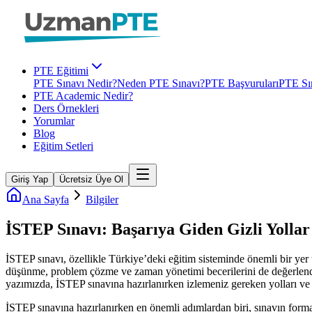
PTE Eğitimi
PTE Sınavı Nedir?
Neden PTE Sınavı?
PTE Başvuruları
PTE Sın
PTE Academic Nedir?
Ders Örnekleri
Yorumlar
Blog
Eğitim Setleri
Giriş Yap
Ücretsiz Üye Ol
Ana Sayfa
Bilgiler
İSTEP Sınavı: Başarıya Giden Gizli Yollar 
İSTEP sınavı, özellikle Türkiye’deki eğitim sisteminde önemli bir yer t
düşünme, problem çözme ve zaman yönetimi becerilerini de değerlendirir
yazımızda, İSTEP sınavına hazırlanırken izlemeniz gereken yolları ve b
İSTEP sınavına hazırlanırken en önemli adımlardan biri, sınavın format