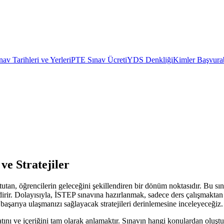
av Tarihleri ve Yerleri
PTE Sınav Ücreti
YDS Denkliği
Kimler Başvurab
ve Stratejiler
utan, öğrencilerin geleceğini şekillendiren bir dönüm noktasıdır. Bu sın
. Dolayısıyla, İSTEP sınavına hazırlanmak, sadece ders çalışmaktan ibar
aşarıya ulaşmanızı sağlayacak stratejileri derinlemesine inceleyeceğiz.
ını ve içeriğini tam olarak anlamaktır. Sınavın hangi konulardan oluştu