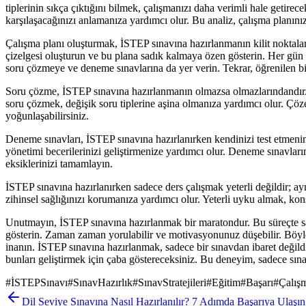
tiplerinin sıkça çıktığını bilmek, çalışmanızı daha verimli hale getire
karşılaşacağınızı anlamanıza yardımcı olur. Bu analiz, çalışma planınız
Çalışma planı oluşturmak, İSTEP sınavına hazırlanmanın kilit noktal
çizelgesi oluşturun ve bu plana sadık kalmaya özen gösterin. Her gün 
soru çözmeye ve deneme sınavlarına da yer verin. Tekrar, öğrenilen bil
Soru çözme, İSTEP sınavına hazırlanmanın olmazsa olmazlarındandır. 
soru çözmek, değişik soru tiplerine aşina olmanıza yardımcı olur. Çöz
yoğunlaşabilirsiniz.
Deneme sınavları, İSTEP sınavına hazırlanırken kendinizi test etmen
yönetimi becerilerinizi geliştirmenize yardımcı olur. Deneme sınavlar
eksiklerinizi tamamlayın.
İSTEP sınavına hazırlanırken sadece ders çalışmak yeterli değildir; 
zihinsel sağlığınızı korumanıza yardımcı olur. Yeterli uyku almak, kons
Unutmayın, İSTEP sınavına hazırlanmak bir maratondur. Bu süreçte sab
gösterin. Zaman zaman yorulabilir ve motivasyonunuz düşebilir. Böyle
inanın. İSTEP sınavına hazırlanmak, sadece bir sınavdan ibaret değildir
bunları geliştirmek için çaba göstereceksiniz. Bu deneyim, sadece sına
#
İSTEPSınavı
#
SınavHazırlık
#
SınavStratejileri
#
Eğitim
#
Başarı
#
Çalış
Dil Seviye Sınavına Nasıl Hazırlanılır? 7 Adımda Başarıya Ulaşın