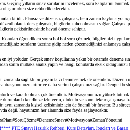
cektir. Geçmiş yılların sınav sorularını incelemek, soru kalıplarını tanı
ı oluştururken size rehberlik edecektir.
arından biridir. Plansız ve düzensiz çalışmak, hem zaman kaybına yol
düzenli olarak ders çalışmak, bilgilerin kalıcı olmasını sağlar. Çalışma
gilerin pekiştirilmesinde hayati öneme sahiptir.
Konuları öğrendikten sonra bol bol soru çözmek, bilgilerinizi uygulama
emediğiniz soruların üzerine gidip neden çözemediğinizi anlamaya çalışın
in en iyi yoludur. Gerçek sınav koşullarına yakın bir ortamda deneme 
ından sonra mutlaka analiz yapın ve hangi konularda eksik olduğunuzu be
aynı zamanda sağlıklı bir yaşam tarzı benimsemek de önemlidir. Düzenli
antrasyonunuzu artırır ve daha verimli çalışmanızı sağlar. Dengeli besle
ırlı ve kararlı olmak çok önemlidir. Motivasyonunuzu yüksek tutmak iç
 durumlarda kendinize izin verin, dinlenin ve sonra tekrar çalışmaya 
; aynı zamanda kişisel gelişiminiz için de önemli bir fırsattır. Bu süreç
vda değil, hayatınızın her alanında size fayda sağlayacaktır.
maPlanı
#
SoruÇözme
#
DenemeSınavı
#
Motivasyon
#
ZamanYönetimi
!
**** PTE Sınavı Hazırlık Rehberi: Kurs Detayları, İpuçları ve Başarı S