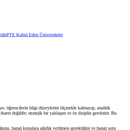
ilir
PTE Kabul Eden Üniversiteler
av, öğrencilerin bilgi düzeylerini ölçmekle kalmayıp, analitik
et değildir; stratejik bir yaklaşım ve öz disiplin gerektirir. Bu
ğunu, hangi konulara ağırlık verilmesi gerektiğini ve hangi soru