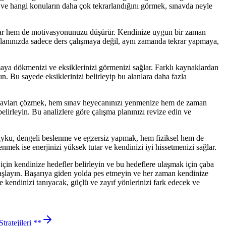
mak ve hangi konuların daha çok tekrarlandığını görmek, sınavda neyle
 açar hem de motivasyonunuzu düşürür. Kendinize uygun bir zaman
 planınızda sadece ders çalışmaya değil, aynı zamanda tekrar yapmaya,
ya dökmenizi ve eksiklerinizi görmenizi sağlar. Farklı kaynaklardan
. Bu sayede eksiklerinizi belirleyip bu alanlara daha fazla
sınavları çözmek, hem sınav heyecanınızı yenmenize hem de zaman
lirleyin. Bu analizlere göre çalışma planınızı revize edin ve
 uyku, dengeli beslenme ve egzersiz yapmak, hem fiziksel hem de
nmek ise enerjinizi yüksek tutar ve kendinizi iyi hissetmenizi sağlar.
in kendinize hedefler belirleyin ve bu hedeflere ulaşmak için çaba
başlayın. Başarıya giden yolda pes etmeyin ve her zaman kendinize
te kendinizi tanıyacak, güçlü ve zayıf yönlerinizi fark edecek ve
tratejileri **