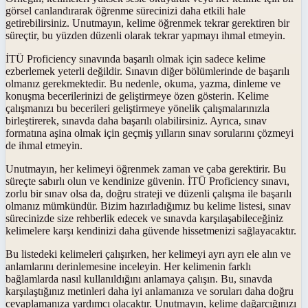
görsel canlandırarak öğrenme sürecinizi daha etkili hale
getirebilirsiniz. Unutmayın, kelime öğrenmek tekrar gerektiren bir
süreçtir, bu yüzden düzenli olarak tekrar yapmayı ihmal etmeyin.
İTÜ Proficiency sınavında başarılı olmak için sadece kelime
ezberlemek yeterli değildir. Sınavın diğer bölümlerinde de başarılı
olmanız gerekmektedir. Bu nedenle, okuma, yazma, dinleme ve
konuşma becerilerinizi de geliştirmeye özen gösterin. Kelime
çalışmanızı bu becerileri geliştirmeye yönelik çalışmalarınızla
birleştirerek, sınavda daha başarılı olabilirsiniz. Ayrıca, sınav
formatına aşina olmak için geçmiş yılların sınav sorularını çözmeyi
de ihmal etmeyin.
Unutmayın, her kelimeyi öğrenmek zaman ve çaba gerektirir. Bu
süreçte sabırlı olun ve kendinize güvenin. İTÜ Proficiency sınavı,
zorlu bir sınav olsa da, doğru strateji ve düzenli çalışma ile başarılı
olmanız mümkündür. Bizim hazırladığımız bu kelime listesi, sınav
sürecinizde size rehberlik edecek ve sınavda karşılaşabileceğiniz
kelimelere karşı kendinizi daha güvende hissetmenizi sağlayacaktır.
Bu listedeki kelimeleri çalışırken, her kelimeyi ayrı ayrı ele alın ve
anlamlarını derinlemesine inceleyin. Her kelimenin farklı
bağlamlarda nasıl kullanıldığını anlamaya çalışın. Bu, sınavda
karşılaştığınız metinleri daha iyi anlamanıza ve soruları daha doğru
cevaplamanıza yardımcı olacaktır. Unutmayın, kelime dağarcığınızı