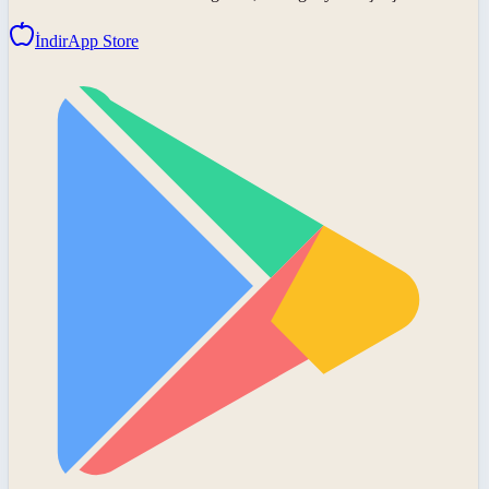
İndir
App Store