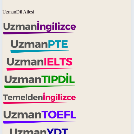
UzmanDil Ailesi