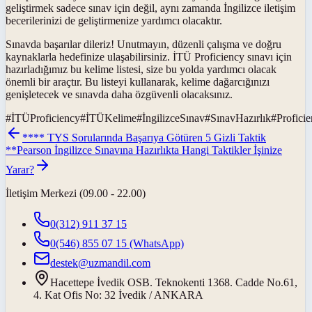
geliştirmek sadece sınav için değil, aynı zamanda İngilizce iletişim
becerilerinizi de geliştirmenize yardımcı olacaktır.
Sınavda başarılar dileriz! Unutmayın, düzenli çalışma ve doğru
kaynaklarla hedefinize ulaşabilirsiniz. İTÜ Proficiency sınavı için
hazırladığımız bu kelime listesi, size bu yolda yardımcı olacak
önemli bir araçtır. Bu listeyi kullanarak, kelime dağarcığınızı
genişletecek ve sınavda daha özgüvenli olacaksınız.
#
İTÜProficiency
#
İTÜKelime
#
İngilizceSınav
#
SınavHazırlık
#
Profici
**** TYS Sorularında Başarıya Götüren 5 Gizli Taktik
**
Pearson İngilizce Sınavına Hazırlıkta Hangi Taktikler İşinize
Yarar?
İletişim Merkezi (09.00 - 22.00)
0(312) 911 37 15
0(546) 855 07 15
(WhatsApp)
destek@uzmandil.com
Hacettepe İvedik OSB. Teknokenti 1368. Cadde No.61,
4. Kat Ofis No: 32 İvedik / ANKARA