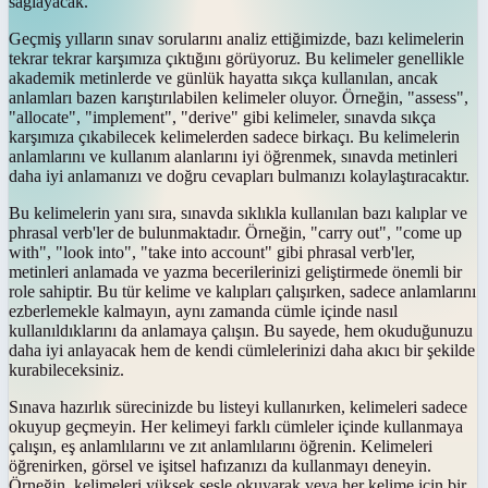
sağlayacak.
Geçmiş yılların sınav sorularını analiz ettiğimizde, bazı kelimelerin
tekrar tekrar karşımıza çıktığını görüyoruz. Bu kelimeler genellikle
akademik metinlerde ve günlük hayatta sıkça kullanılan, ancak
anlamları bazen karıştırılabilen kelimeler oluyor. Örneğin, "assess",
"allocate", "implement", "derive" gibi kelimeler, sınavda sıkça
karşımıza çıkabilecek kelimelerden sadece birkaçı. Bu kelimelerin
anlamlarını ve kullanım alanlarını iyi öğrenmek, sınavda metinleri
daha iyi anlamanızı ve doğru cevapları bulmanızı kolaylaştıracaktır.
Bu kelimelerin yanı sıra, sınavda sıklıkla kullanılan bazı kalıplar ve
phrasal verb'ler de bulunmaktadır. Örneğin, "carry out", "come up
with", "look into", "take into account" gibi phrasal verb'ler,
metinleri anlamada ve yazma becerilerinizi geliştirmede önemli bir
role sahiptir. Bu tür kelime ve kalıpları çalışırken, sadece anlamlarını
ezberlemekle kalmayın, aynı zamanda cümle içinde nasıl
kullanıldıklarını da anlamaya çalışın. Bu sayede, hem okuduğunuzu
daha iyi anlayacak hem de kendi cümlelerinizi daha akıcı bir şekilde
kurabileceksiniz.
Sınava hazırlık sürecinizde bu listeyi kullanırken, kelimeleri sadece
okuyup geçmeyin. Her kelimeyi farklı cümleler içinde kullanmaya
çalışın, eş anlamlılarını ve zıt anlamlılarını öğrenin. Kelimeleri
öğrenirken, görsel ve işitsel hafızanızı da kullanmayı deneyin.
Örneğin, kelimeleri yüksek sesle okuyarak veya her kelime için bir