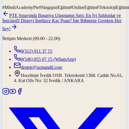
#
MindiAcademyPte
#
SingapurEğitim
#
OnlineEğitim
#
TeknolojiEğitim
PTE Sınavında Başarıya Ulaşmanın Sırrı: En İyi Şablonlar ve
İpuçları
D Düzeyi İngilizce Kaç Puan? İşte Bilmeniz Gereken Her
Şey!
İletişim Merkezi (09.00 - 22.00)
0(312) 911 37 15
0(546) 855 07 15
(WhatsApp)
destek@uzmandil.com
Hacettepe İvedik OSB. Teknokenti 1368. Cadde No.61,
4. Kat Ofis No: 32 İvedik / ANKARA