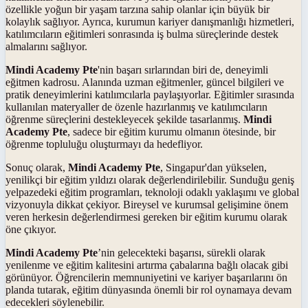
özellikle yoğun bir yaşam tarzına sahip olanlar için büyük bir
kolaylık sağlıyor. Ayrıca, kurumun kariyer danışmanlığı hizmetleri,
katılımcıların eğitimleri sonrasında iş bulma süreçlerinde destek
almalarını sağlıyor.
Mindi Academy Pte
'nin başarı sırlarından biri de, deneyimli
eğitmen kadrosu. Alanında uzman eğitmenler, güncel bilgileri ve
pratik deneyimlerini katılımcılarla paylaşıyorlar. Eğitimler sırasında
kullanılan materyaller de özenle hazırlanmış ve katılımcıların
öğrenme süreçlerini destekleyecek şekilde tasarlanmış.
Mindi
Academy Pte
, sadece bir eğitim kurumu olmanın ötesinde, bir
öğrenme topluluğu oluşturmayı da hedefliyor.
Sonuç olarak,
Mindi Academy Pte
, Singapur'dan yükselen,
yenilikçi bir eğitim yıldızı olarak değerlendirilebilir. Sunduğu geniş
yelpazedeki eğitim programları, teknoloji odaklı yaklaşımı ve global
vizyonuyla dikkat çekiyor. Bireysel ve kurumsal gelişimine önem
veren herkesin değerlendirmesi gereken bir eğitim kurumu olarak
öne çıkıyor.
Mindi Academy Pte
’nin gelecekteki başarısı, sürekli olarak
yenilenme ve eğitim kalitesini artırma çabalarına bağlı olacak gibi
görünüyor. Öğrencilerin memnuniyetini ve kariyer başarılarını ön
planda tutarak, eğitim dünyasında önemli bir rol oynamaya devam
edecekleri söylenebilir.