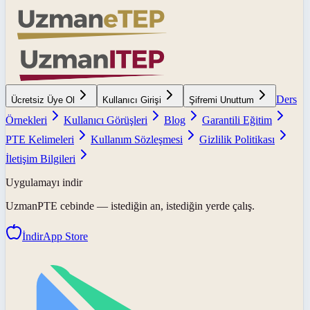
Ders
Ücretsiz Üye Ol
Kullanıcı Girişi
Şifremi Unuttum
Örnekleri
Kullanıcı Görüşleri
Blog
Garantili Eğitim
PTE Kelimeleri
Kullanım Sözleşmesi
Gizlilik Politikası
İletişim Bilgileri
Uygulamayı indir
UzmanPTE
cebinde — istediğin an, istediğin yerde çalış.
İndir
App Store