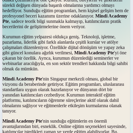
sürekli değişen dünyada başarılı olmalarına yardımcı olmayı
hedefliyor. Sunduğu eğitim programları, hem kişisel gelişim hem de
profesyonel beceri kazanımı üzerine odaklanıyor.
Mindi Academy
Pte
, sadece teorik bilgi sunmakla kalmayıp, katılımcıların pratik
becerilerini de geliştirmelerine önem veriyor.
Kurumun eğitim yelpazesi oldukça geniş. Teknoloji, işletme,
pazarlama, liderlik gibi farklı alanlarda çeşitli kurslar ve atölye
çalışmaları düzenleniyor. Özellikle dijital dönüşüm ve yapay zeka
gibi güncel konulara ağırlık verilmesi,
Mindi Academy Pte
'yi öne
çıkaran bir özellik. Ayrıca, kurumun düzenlediği seminerler ve
webinarlar aracılığıyla, en son sektör trendleri hakkında bilgi sahibi
olmak da mümkün.
Mindi Academy Pte
'nin Singapur merkezli olması, global bir
vizyonu da beraberinde getiriyor. Eğitim programları, uluslararası
standartlara uygun olarak hazırlanıyor ve dünyanın dört bir
yanından katılımcıları cezbediyor. Kurumun interaktif eğitim
platformu, katılımcıların öğrenme süreçlerine aktif olarak dahil
olmalarını sağlıyor ve eğitmenlerle etkileşim kurmalarına olanak
tanıyor.
Mindi Academy Pte
'nin sunduğu eğitimlerin en önemli
avantajlarından biri, esneklik. Online eğitim seçenekleri sayesinde,
katılımcılar istedikleri zaman ve yerde eğitim alabiliyorlar. Bu,