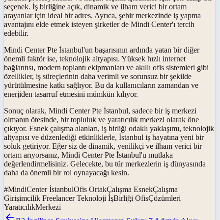
seçenek. İş birliğine açık, dinamik ve ilham verici bir ortam
arayanlar için ideal bir adres. Ayrıca, şehir merkezinde iş yapma
avantajını elde etmek isteyen şirketler de Mindi Center'ı tercih
edebilir.
Mindi Center Pte İstanbul'un başarısının ardında yatan bir diğer
önemli faktör ise, teknolojik altyapısı. Yüksek hızlı internet
bağlantısı, modern toplantı ekipmanları ve akıllı ofis sistemleri gibi
özellikler, iş süreçlerinin daha verimli ve sorunsuz bir şekilde
yürütülmesine katkı sağlıyor. Bu da kullanıcıların zamandan ve
enerjiden tasarruf etmesini mümkün kılıyor.
Sonuç olarak, Mindi Center Pte İstanbul, sadece bir iş merkezi
olmanın ötesinde, bir topluluk ve yaratıcılık merkezi olarak öne
çıkıyor. Esnek çalışma alanları, iş birliği odaklı yaklaşımı, teknolojik
altyapısı ve düzenlediği etkinliklerle, İstanbul iş hayatına yeni bir
soluk getiriyor. Eğer siz de dinamik, yenilikçi ve ilham verici bir
ortam arıyorsanız, Mindi Center Pte İstanbul'u mutlaka
değerlendirmelisiniz. Gelecekte, bu tür merkezlerin iş dünyasında
daha da önemli bir rol oynayacağı kesin.
#
MindiCenter İstanbulOfis OrtakÇalışma EsnekÇalışma
Girişimcilik Freelancer Teknoloji İşBirliği OfisÇözümleri
YaratıcılıkMerkezi