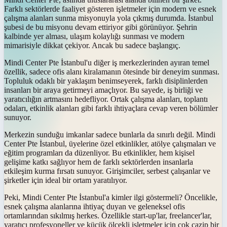
Farklı sektörlerde faaliyet gösteren işletmeler için modern ve esnek
çalışma alanları sunma misyonuyla yola çıkmış durumda. İstanbul
şubesi de bu misyonu devam ettiriyor gibi görünüyor. Şehrin
kalbinde yer alması, ulaşım kolaylığı sunması ve modern
mimarisiyle dikkat çekiyor. Ancak bu sadece başlangıç.
Mindi Center Pte İstanbul'u diğer iş merkezlerinden ayıran temel
özellik, sadece ofis alanı kiralamanın ötesinde bir deneyim sunması.
Topluluk odaklı bir yaklaşım benimseyerek, farklı disiplinlerden
insanları bir araya getirmeyi amaçlıyor. Bu sayede, iş birliği ve
yaratıcılığın artmasını hedefliyor. Ortak çalışma alanları, toplantı
odaları, etkinlik alanları gibi farklı ihtiyaçlara cevap veren bölümler
sunuyor.
Merkezin sunduğu imkanlar sadece bunlarla da sınırlı değil. Mindi
Center Pte İstanbul, üyelerine özel etkinlikler, atölye çalışmaları ve
eğitim programları da düzenliyor. Bu etkinlikler, hem kişisel
gelişime katkı sağlıyor hem de farklı sektörlerden insanlarla
etkileşim kurma fırsatı sunuyor. Girişimciler, serbest çalışanlar ve
şirketler için ideal bir ortam yaratılıyor.
Peki, Mindi Center Pte İstanbul'a kimler ilgi göstermeli? Öncelikle,
esnek çalışma alanlarına ihtiyaç duyan ve geleneksel ofis
ortamlarından sıkılmış herkes. Özellikle start-up'lar, freelancer'lar,
yaratıcı profesyoneller ve küçük ölçekli işletmeler için çok cazip bir