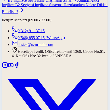
B2 İngilizce Seviyesine Ulaşmanın Sırları: 7 Adımda Akıcı
İngilizce
B2 Seviyesi İngilizce Sınavına Hazırlanırken Nelere Dikkat
Etmelisin?
İletişim Merkezi (09.00 - 22.00)
0(312) 911 37 15
0(546) 855 07 15
(WhatsApp)
destek@uzmandil.com
Hacettepe İvedik OSB. Teknokenti 1368. Cadde No.61,
4. Kat Ofis No: 32 İvedik / ANKARA