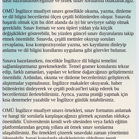
nasıl hazırlanabileceğinize ve örnek sınav sorularına odaklanacağız.
OMÜ İngilizce muafiyet sınavı genellikle okuma, yazma, dinleme
ve dil bilgisi becerilerini ölçen çeşitli bölümlerden oluşur. Sınavda
başarılı olmak için bu dört alanda da iyi bir seviyeye sahip olmak
gereklidir. Sınav formatı ve soru tipleri yıldan yıla küçük
değişiklikler gösterebilir, bu yüzden güncel sınav duyurularını takip
etmek önemlidir. Sınavda, çeşitli metinler okuyup soruları
cevaplama, kısa kompozisyonlar yazma, ses kayıtlarını dinleyip
anlama ve dil bilgisi kurallarını uygulama gibi görevler bulunur.
Sınava hazırlanırken, öncelikle İngilizce dil bilgisi temelini
sağlamlaştırmanız gerekmektedir. Temel gramer konularını tekrar
edip, farklı zamanları, yapıları ve kelime dağarcığınızı geliştirmeniz
önemlidir. Ardından, okuma ve dinleme becerilerinizi geliştirecek
alıştırmalar yapmalısınız. İngilizce makaleler okuyarak, haber
bültenlerini dinleyerek ve çeşitli podcast'leri takip ederek bu
becerilerinizi ilerletebilirsiniz. Ayrıca, yazma pratiği yapmak için
kısa denemeler yazabilir ve İngilizce günlük tutabilirsiniz.
OMÜ İngilizce muafiyet sınavı örnekleri, sınav formatını anlamak
ve hangi tür sorularla karşılaşacağınızı görmek açısından oldukça
önemlidir. Üniversitenin kendi web sitesinden veya farklı eğitim
platformlarından geçmiş yıllara ait örnek sınav sorularına
ulaşabilirsiniz. Bu örnekleri çözerek sınavdaki zaman yönetimini
öğrenebilir, hangi konularda eksiklerinizin olduğunu tespit