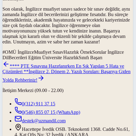
Son olarak, İngilizce muafiyet sınavı sadece bir sınav değildir, aynı
zamanda İngilizce dil becerilerinizi geliştirme fırsatıdır. Bu süreçte
öğrendikleriniz, akademik hayatınızda ve gelecekteki kariyerinizde
size çok faydalı olacaktır. İngilizce öğrenmeye olan
motivasyonunuzu yüksek tutun ve kendinize inanın. Başarıya
ulaşmak için kararlı olun ve düzenli bir şekilde çalışmaya devam
edin. Unutmayın, azim ve sabır her zaman kazanır!
#
OMÜ İngilizceMuafiyet SınavHazırlık ÖrnekSorular İngilizce
DilBecerileri Eğitim Üniversite HazırlıkSınıfı Başarı
**** PTE Sınavına Hazırlanırken En Sık Yapılan 5 Hata ve
Çözümleri **
İngilizce 2. Dönem 2. Yazılı Soruları: Başarıya Giden
Yolda Rehberiniz!
İletişim Merkezi (09.00 - 22.00)
0(312) 911 37 15
0(546) 855 07 15
(WhatsApp)
destek@uzmandil.com
Hacettepe İvedik OSB. Teknokenti 1368. Cadde No.61,
4. Kat Ofis No: 32 İvedik / ANKARA