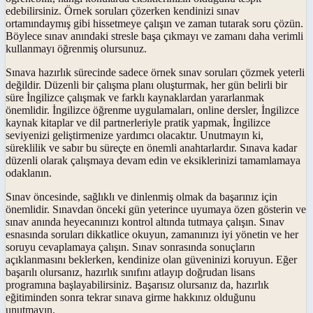
edebilirsiniz. Örnek soruları çözerken kendinizi sınav
ortamındaymış gibi hissetmeye çalışın ve zaman tutarak soru çözün.
Böylece sınav anındaki stresle başa çıkmayı ve zamanı daha verimli
kullanmayı öğrenmiş olursunuz.
Sınava hazırlık sürecinde sadece örnek sınav soruları çözmek yeterli
değildir. Düzenli bir çalışma planı oluşturmak, her gün belirli bir
süre İngilizce çalışmak ve farklı kaynaklardan yararlanmak
önemlidir. İngilizce öğrenme uygulamaları, online dersler, İngilizce
kaynak kitaplar ve dil partnerleriyle pratik yapmak, İngilizce
seviyenizi geliştirmenize yardımcı olacaktır. Unutmayın ki,
süreklilik ve sabır bu süreçte en önemli anahtarlardır. Sınava kadar
düzenli olarak çalışmaya devam edin ve eksiklerinizi tamamlamaya
odaklanın.
Sınav öncesinde, sağlıklı ve dinlenmiş olmak da başarınız için
önemlidir. Sınavdan önceki gün yeterince uyumaya özen gösterin ve
sınav anında heyecanınızı kontrol altında tutmaya çalışın. Sınav
esnasında soruları dikkatlice okuyun, zamanınızı iyi yönetin ve her
soruyu cevaplamaya çalışın. Sınav sonrasında sonuçların
açıklanmasını beklerken, kendinize olan güveninizi koruyun. Eğer
başarılı olursanız, hazırlık sınıfını atlayıp doğrudan lisans
programına başlayabilirsiniz. Başarısız olursanız da, hazırlık
eğitiminden sonra tekrar sınava girme hakkınız olduğunu
unutmayın.