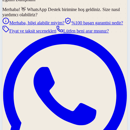
Merhaba! 👋
WhatsApp Destek
birimine hoş geldiniz. Size nasıl
yardımcı olabiliriz?
Merhaba, bilgi alabilir miyim?
%100 başarı garantisi nedir?
Fiyat ve taksit seçenekleri
Lütfen beni arar mısınız?