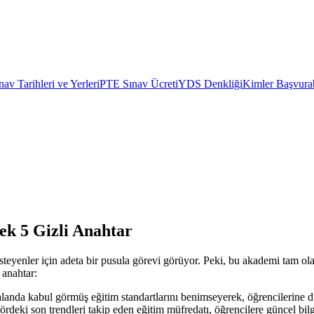
av Tarihleri ve Yerleri
PTE Sınav Ücreti
YDS Denkliği
Kimler Başvurab
ek 5 Gizli Anahtar
eyenler için adeta bir pusula görevi görüyor. Peki, bu akademi tam olar
 anahtar:
 alanda kabul görmüş eğitim standartlarını benimseyerek, öğrencilerine 
ördeki son trendleri takip eden eğitim müfredatı, öğrencilere güncel bilgi