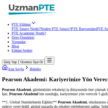
PTE Eğitimi
PTE Sınavı Nedir?
Neden PTE Sınavı?
PTE Başvuruları
PTE Sın
PTE Academic Nedir?
Ders Örnekleri
Yorumlar
Blog
Eğitim Setleri
Giriş Yap
Ücretsiz Üye Ol
Ana Sayfa
Bilgiler
Pearson Akademi: Kariyerinize Yön Verec
Pearson Akademi
, günümüzün rekabetçi iş dünyasında öne çıkmak ist
İşte,
Pearson Akademi
’nin sunduğu, kariyerinize yön verecek 5 gizli
**1. Global Standartlarda Eğitim:**
Pearson Akademi
, uluslararası
sadece yerel değil, global pazarda da rekabet edebilmesini sağlar. Sekt