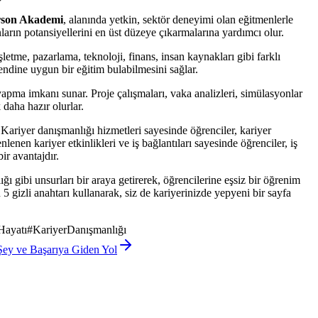
rson Akademi
, alanında yetkin, sektör deneyimi olan eğitmenlerle
ların potansiyellerini en üst düzeye çıkarmalarına yardımcı olur.
İşletme, pazarlama, teknoloji, finans, insan kaynakları gibi farklı
kendine uygun bir eğitim bulabilmesini sağlar.
 yapma imkanı sunar. Proje çalışmaları, vaka analizleri, simülasyonlar
 daha hazır olurlar.
. Kariyer danışmanlığı hizmetleri sayesinde öğrenciler, kariyer
nlenen kariyer etkinlikleri ve iş bağlantıları sayesinde öğrenciler, iş
ir avantajdır.
ğı gibi unsurları bir araya getirerek, öğrencilerine eşsiz bir öğrenim
 5 gizli anahtarı kullanarak, siz de kariyerinizde yepyeni bir sayfa
Hayatı
#
KariyerDanışmanlığı
Şey ve Başarıya Giden Yol