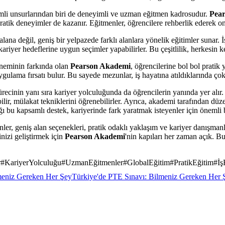
mli unsurlarından biri de deneyimli ve uzman eğitmen kadrosudur.
Pea
pratik deneyimler de kazanır. Eğitmenler, öğrencilere rehberlik ederek on
r alana değil, geniş bir yelpazede farklı alanlara yönelik eğitimler sunar. 
 kariyer hedeflerine uygun seçimler yapabilirler. Bu çeşitlilik, herkesin 
öneminin farkında olan
Pearson Akademi
, öğrencilerine bol bol pratik
ygulama fırsatı bulur. Bu sayede mezunlar, iş hayatına atıldıklarında çok
sürecinin yanı sıra kariyer yolculuğunda da öğrencilerin yanında yer alır
bilir, mülakat tekniklerini öğrenebilirler. Ayrıca, akademi tarafından düze
ğı bu kapsamlı destek, kariyerinde fark yaratmak isteyenler için önemli b
ler, geniş alan seçenekleri, pratik odaklı yaklaşım ve kariyer danışmanlı
nizi geliştirmek için
Pearson Akademi
'nin kapıları her zaman açık. Bu
r
#
KariyerYolculuğu
#
UzmanEğitmenler
#
GlobalEğitim
#
PratikEğitim
#
İş
eniz Gereken Her Şey
Türkiye'de PTE Sınavı: Bilmeniz Gereken Her 