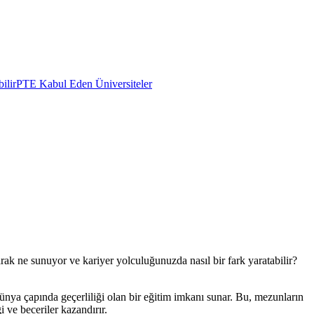
ilir
PTE Kabul Eden Üniversiteler
ak ne sunuyor ve kariyer yolculuğunuzda nasıl bir fark yaratabilir?
dünya çapında geçerliliği olan bir eğitim imkanı sunar. Bu, mezunların
 ve beceriler kazandırır.