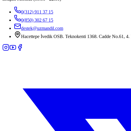
0(312) 911 37 15
0(850) 302 67 15
destek@uzmandil.com
Hacettepe İvedik OSB. Teknokenti 1368. Cadde No.61, 4