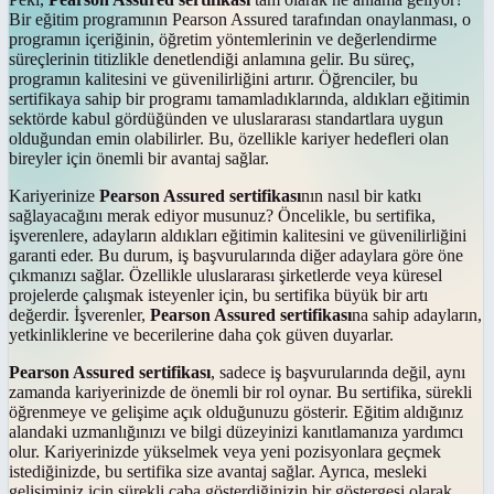
Bir eğitim programının Pearson Assured tarafından onaylanması, o
programın içeriğinin, öğretim yöntemlerinin ve değerlendirme
süreçlerinin titizlikle denetlendiği anlamına gelir. Bu süreç,
programın kalitesini ve güvenilirliğini artırır. Öğrenciler, bu
sertifikaya sahip bir programı tamamladıklarında, aldıkları eğitimin
sektörde kabul gördüğünden ve uluslararası standartlara uygun
olduğundan emin olabilirler. Bu, özellikle kariyer hedefleri olan
bireyler için önemli bir avantaj sağlar.
Kariyerinize
Pearson Assured sertifikası
nın nasıl bir katkı
sağlayacağını merak ediyor musunuz? Öncelikle, bu sertifika,
işverenlere, adayların aldıkları eğitimin kalitesini ve güvenilirliğini
garanti eder. Bu durum, iş başvurularında diğer adaylara göre öne
çıkmanızı sağlar. Özellikle uluslararası şirketlerde veya küresel
projelerde çalışmak isteyenler için, bu sertifika büyük bir artı
değerdir. İşverenler,
Pearson Assured sertifikası
na sahip adayların,
yetkinliklerine ve becerilerine daha çok güven duyarlar.
Pearson Assured sertifikası
, sadece iş başvurularında değil, aynı
zamanda kariyerinizde de önemli bir rol oynar. Bu sertifika, sürekli
öğrenmeye ve gelişime açık olduğunuzu gösterir. Eğitim aldığınız
alandaki uzmanlığınızı ve bilgi düzeyinizi kanıtlamanıza yardımcı
olur. Kariyerinizde yükselmek veya yeni pozisyonlara geçmek
istediğinizde, bu sertifika size avantaj sağlar. Ayrıca, mesleki
gelişiminiz için sürekli çaba gösterdiğinizin bir göstergesi olarak