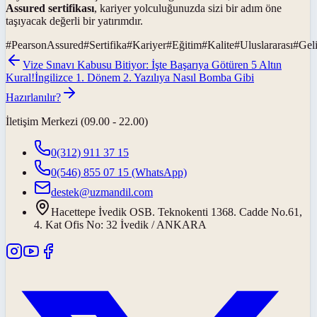
Assured sertifikası
, kariyer yolculuğunuzda sizi bir adım öne
taşıyacak değerli bir yatırımdır.
#
PearsonAssured
#
Sertifika
#
Kariyer
#
Eğitim
#
Kalite
#
Uluslararası
#
Gel
Vize Sınavı Kabusu Bitiyor: İşte Başarıya Götüren 5 Altın
Kural!
İngilizce 1. Dönem 2. Yazılıya Nasıl Bomba Gibi
Hazırlanılır?
İletişim Merkezi (09.00 - 22.00)
0(312) 911 37 15
0(546) 855 07 15
(WhatsApp)
destek@uzmandil.com
Hacettepe İvedik OSB. Teknokenti 1368. Cadde No.61,
4. Kat Ofis No: 32 İvedik / ANKARA