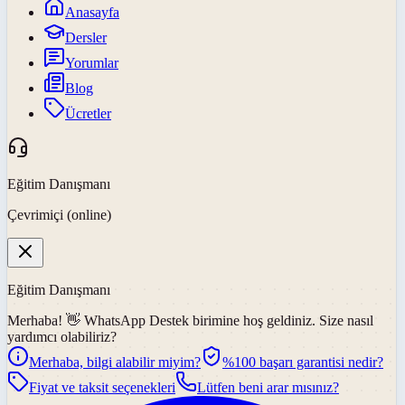
Anasayfa
Dersler
Yorumlar
Blog
Ücretler
Eğitim Danışmanı
Çevrimiçi (online)
Eğitim Danışmanı
Merhaba! 👋
WhatsApp Destek
birimine hoş geldiniz. Size nasıl
yardımcı olabiliriz?
Merhaba, bilgi alabilir miyim?
%100 başarı garantisi nedir?
Fiyat ve taksit seçenekleri
Lütfen beni arar mısınız?