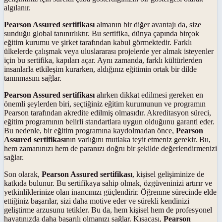
algılanır.
Pearson Assured sertifikası
almanın bir diğer avantajı da, size
sunduğu global tanınırlıktır. Bu sertifika, dünya çapında birçok
eğitim kurumu ve şirket tarafından kabul görmektedir. Farklı
ülkelerde çalışmak veya uluslararası projelerde yer almak isteyenler
için bu sertifika, kapıları açar. Aynı zamanda, farklı kültürlerden
insanlarla etkileşim kurarken, aldığınız eğitimin ortak bir dilde
tanınmasını sağlar.
Pearson Assured sertifikası
alırken dikkat edilmesi gereken en
önemli şeylerden biri, seçtiğiniz eğitim kurumunun ve programın
Pearson tarafından akredite edilmiş olmasıdır. Akreditasyon süreci,
eğitim programının belirli standartlara uygun olduğunu garanti eder.
Bu nedenle, bir eğitim programına kaydolmadan önce,
Pearson
Assured sertifikası
nın varlığını mutlaka teyit etmeniz gerekir. Bu,
hem zamanınızı hem de paranızı doğru bir şekilde değerlendirmenizi
sağlar.
Son olarak,
Pearson Assured sertifikası
, kişisel gelişiminize de
katkıda bulunur. Bu sertifikaya sahip olmak, özgüveninizi artırır ve
yetkinliklerinize olan inancınızı güçlendirir. Öğrenme sürecinde elde
ettiğiniz başarılar, sizi daha motive eder ve sürekli kendinizi
geliştirme arzusunu tetikler. Bu da, hem kişisel hem de profesyonel
hayatınızda daha başarılı olmanızı sağlar. Kısacası,
Pearson