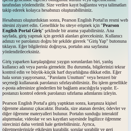
tarafından yönlendirilir. Size verilen kayıt bağlantısı veya talimatları
takip ederek kolayca hesabınızı oluşturabilirsiniz.
Hesabınızı oluşturduktan sonra, Pearson English Portal'ın resmi web
sitesini ziyaret edin. Genellikle bu siteye erişmek için "
Pearson
English Portal Giriş
" şeklinde bir arama yapabilirsiniz. Ana
sayfada, giriş yapmak için gerekli alanları göreceksiniz. Kullanıcı
adınızı ve parolanızı doğru bir şekilde girerek "Giriş Yap" butonuna
tıklayın. Eğer bilgileriniz doğruysa, portalın ana sayfasına
yönlendirileceksiniz.
Giriş yaparken karşılaştığınız yaygın sorunlardan biri, yanlış
kullanıcı adı veya parola girmektir. Bu durumda, bilgilerinizi tekrar
kontrol edin ve büyük-küçük harf duyarlılığına dikkat edin. Eğer
hala sorun yaşıyorsanız, "Parolamı Unuttum" veya benzeri bir
seçeneği kullanarak parolanızı sıfırlayabilirsiniz. Bu işlem genellikle
e-posta adresinize gönderilen bir bağlantı aracılığıyla yapılır. E-
postanızı kontrol ederek parolanızı sıfırlama adımlarını izleyin.
Pearson English Portal'a giriş yaptıktan sonra, karşınıza kişisel
öğrenme alanınız çıkacaktır. Burada, size atanan dersler, ödevler ve
diğer öğrenme materyalleri bulunur. Portalın sunduğu interaktif
alıştırmalar, videolar ve ses kayıtları sayesinde İngilizce öğrenme
sürecinizi daha verimli hale getirebilirsiniz. Ayrıca,
öğretmenlerinizle etkileşim kurabilir, sorular sorabilir ve geri