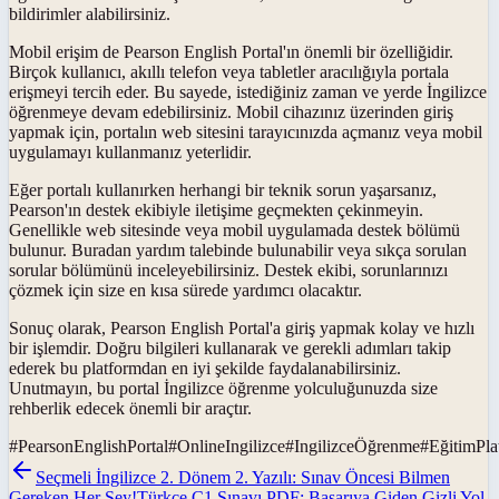
bildirimler alabilirsiniz.
Mobil erişim de Pearson English Portal'ın önemli bir özelliğidir.
Birçok kullanıcı, akıllı telefon veya tabletler aracılığıyla portala
erişmeyi tercih eder. Bu sayede, istediğiniz zaman ve yerde İngilizce
öğrenmeye devam edebilirsiniz. Mobil cihazınız üzerinden giriş
yapmak için, portalın web sitesini tarayıcınızda açmanız veya mobil
uygulamayı kullanmanız yeterlidir.
Eğer portalı kullanırken herhangi bir teknik sorun yaşarsanız,
Pearson'ın destek ekibiyle iletişime geçmekten çekinmeyin.
Genellikle web sitesinde veya mobil uygulamada destek bölümü
bulunur. Buradan yardım talebinde bulunabilir veya sıkça sorulan
sorular bölümünü inceleyebilirsiniz. Destek ekibi, sorunlarınızı
çözmek için size en kısa sürede yardımcı olacaktır.
Sonuç olarak, Pearson English Portal'a giriş yapmak kolay ve hızlı
bir işlemdir. Doğru bilgileri kullanarak ve gerekli adımları takip
ederek bu platformdan en iyi şekilde faydalanabilirsiniz.
Unutmayın, bu portal İngilizce öğrenme yolculuğunuzda size
rehberlik edecek önemli bir araçtır.
#
PearsonEnglishPortal
#
OnlineIngilizce
#
IngilizceÖğrenme
#
EğitimPla
Seçmeli İngilizce 2. Dönem 2. Yazılı: Sınav Öncesi Bilmen
Gereken Her Şey!
Türkçe C1 Sınavı PDF: Başarıya Giden Gizli Yol