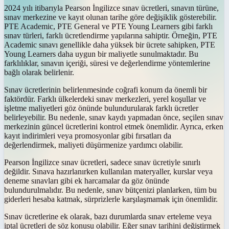
2024 yılı itibarıyla Pearson İngilizce sınav ücretleri, sınavın türüne,
sınav merkezine ve kayıt olunan tarihe göre değişiklik gösterebilir.
PTE Academic, PTE General ve PTE Young Learners gibi farklı
sınav türleri, farklı ücretlendirme yapılarına sahiptir. Örneğin, PTE
Academic sınavı genellikle daha yüksek bir ücrete sahipken, PTE
Young Learners daha uygun bir maliyetle sunulmaktadır. Bu
farklılıklar, sınavın içeriği, süresi ve değerlendirme yöntemlerine
bağlı olarak belirlenir.
Sınav ücretlerinin belirlenmesinde coğrafi konum da önemli bir
faktördür. Farklı ülkelerdeki sınav merkezleri, yerel koşullar ve
işletme maliyetleri göz önünde bulundurularak farklı ücretler
belirleyebilir. Bu nedenle, sınav kaydı yapmadan önce, seçilen sınav
merkezinin güncel ücretlerini kontrol etmek önemlidir. Ayrıca, erken
kayıt indirimleri veya promosyonlar gibi fırsatları da
değerlendirmek, maliyeti düşürmenize yardımcı olabilir.
Pearson İngilizce sınav ücretleri, sadece sınav ücretiyle sınırlı
değildir. Sınava hazırlanırken kullanılan materyaller, kurslar veya
deneme sınavları gibi ek harcamalar da göz önünde
bulundurulmalıdır. Bu nedenle, sınav bütçenizi planlarken, tüm bu
giderleri hesaba katmak, sürprizlerle karşılaşmamak için önemlidir.
Sınav ücretlerine ek olarak, bazı durumlarda sınav erteleme veya
iptal ücretleri de söz konusu olabilir. Eğer sınav tarihini değiştirmek