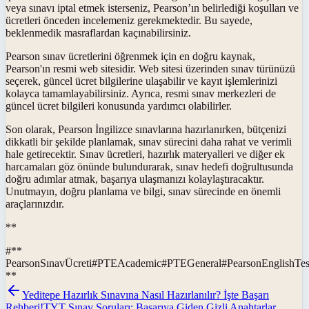
veya sınavı iptal etmek isterseniz, Pearson’ın belirlediği koşulları ve
ücretleri önceden incelemeniz gerekmektedir. Bu sayede,
beklenmedik masraflardan kaçınabilirsiniz.
Pearson sınav ücretlerini öğrenmek için en doğru kaynak,
Pearson'ın resmi web sitesidir. Web sitesi üzerinden sınav türünüzü
seçerek, güncel ücret bilgilerine ulaşabilir ve kayıt işlemlerinizi
kolayca tamamlayabilirsiniz. Ayrıca, resmi sınav merkezleri de
güncel ücret bilgileri konusunda yardımcı olabilirler.
Son olarak, Pearson İngilizce sınavlarına hazırlanırken, bütçenizi
dikkatli bir şekilde planlamak, sınav sürecini daha rahat ve verimli
hale getirecektir. Sınav ücretleri, hazırlık materyalleri ve diğer ek
harcamaları göz önünde bulundurarak, sınav hedefi doğrultusunda
doğru adımlar atmak, başarıya ulaşmanızı kolaylaştıracaktır.
Unutmayın, doğru planlama ve bilgi, sınav sürecinde en önemli
araçlarınızdır.
**
#
**
PearsonSınavÜcreti
#
PTEAcademic
#
PTEGeneral
#
PearsonEnglishTes
**
Yeditepe Hazırlık Sınavına Nasıl Hazırlanılır? İşte Başarı
Rehberi!
TYT Sınav Soruları: Başarıya Giden Gizli Anahtarlar