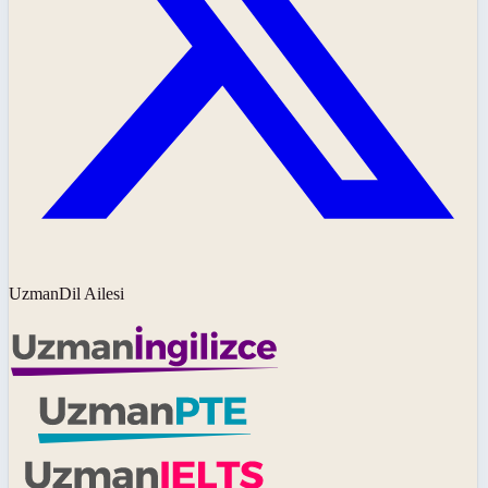
UzmanDil Ailesi