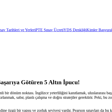
av Tarihleri ve Yerleri
PTE Sınav Ücreti
YDS Denkliği
Kimler Başvurab
Başarıya Götüren 5 Altın İpucu!
i bir dönüm noktası. İngilizce yeterliliğini kanıtlamak, uluslararası 
nmak, sabır, planlı çalışma ve doğru stratejiler gerektirir. Peki, bu zorl
ine özgü bir yapısı ve zorluk seviyesi vardır. Pearson sınavları da bu 