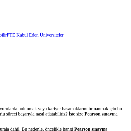
ilir
PTE Kabul Eden Üniversiteler
başvurularda bulunmak veya kariyer basamaklarını tırmanmak için bu
u süreci başarıyla nasıl atlatabiliriz? İşte size
Pearson sınavı
na
kurala dahil. Bu nedenle, öncelikle hangi
Pearson sınavı
na