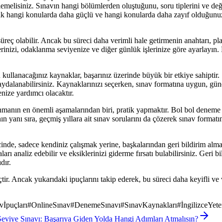
celemelisiniz. Sınavın hangi bölümlerden oluştuğunu, soru tiplerini ve de
rak hangi konularda daha güçlü ve hangi konularda daha zayıf olduğunuzu
süreç olabilir. Ancak bu süreci daha verimli hale getirmenin anahtarı, pl
nizi, odaklanma seviyenize ve diğer günlük işlerinize göre ayarlayın. H
ullanacağınız kaynaklar, başarınız üzerinde büyük bir etkiye sahiptir. 
n faydalanabilirsiniz. Kaynaklarınızı seçerken, sınav formatına uygun, g
enize yardımcı olacaktır.
nmanın en önemli aşamalarından biri, pratik yapmaktır. Bol bol deneme s
nın yanı sıra, geçmiş yıllara ait sınav sorularını da çözerek sınav formatı
ecinde, sadece kendiniz çalışmak yerine, başkalarından geri bildirim al
arı analiz edebilir ve eksiklerinizi giderme fırsatı bulabilirsiniz. Geri bi
dır.
tir. Ancak yukarıdaki ipuçlarını takip ederek, bu süreci daha keyifli ve ve
vİpuçları
#
OnlineSınav
#
DenemeSınavı
#
SınavKaynakları
#
İngilizceYeter
Seviye Sınavı: Başarıya Giden Yolda Hangi Adımları Atmalısın?