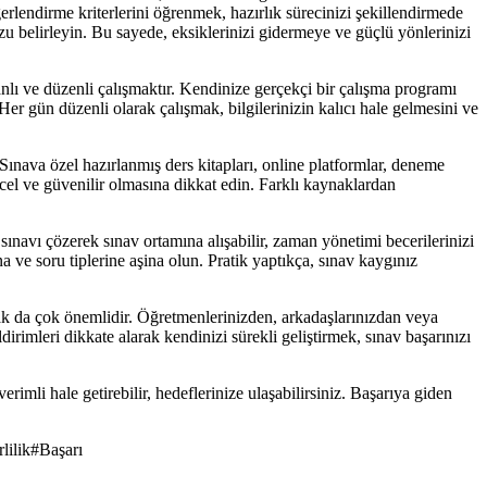
ğerlendirme kriterlerini öğrenmek, hazırlık sürecinizi şekillendirmede
 belirleyin. Bu sayede, eksiklerinizi gidermeye ve güçlü yönlerinizi
anlı ve düzenli çalışmaktır. Kendinize gerçekçi bir çalışma programı
er gün düzenli olarak çalışmak, bilgilerinizin kalıcı hale gelmesini ve
Sınava özel hazırlanmış ders kitapları, online platformlar, deneme
üncel ve güvenilir olmasına dikkat edin. Farklı kaynaklardan
ınavı çözerek sınav ortamına alışabilir, zaman yönetimi becerilerinizi
na ve soru tiplerine aşina olun. Pratik yaptıkça, sınav kaygınız
mak da çok önemlidir. Öğretmenlerinizden, arkadaşlarınızdan veya
ldirimleri dikkate alarak kendinizi sürekli geliştirmek, sınav başarınızı
rimli hale getirebilir, hedeflerinize ulaşabilirsiniz. Başarıya giden
lilik
#
Başarı