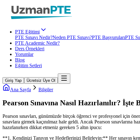
PTE Eğitimi
PTE Sınavı Nedir?
Neden PTE Sınavı?
PTE Başvuruları
PTE Sın
PTE Academic Nedir?
Ders Örnekleri
Yorumlar
Blog
Eğitim Setleri
Giriş Yap
Ücretsiz Üye Ol
Ana Sayfa
Bilgiler
Pearson Sınavına Nasıl Hazırlanılır? İşte 
Pearson sınavları, günümüzde birçok öğrenci ve profesyonel için öneml
sınavlara girmek kaçınılmaz hale geldi. Ancak Pearson sınavlarına hazırla
hazırlanırken dikkat etmeniz gereken 5 altın ipucu:
**1. Kendinizi Tanıyın ve Hedeflerinizi Belirleyin:** Her sınavın kend