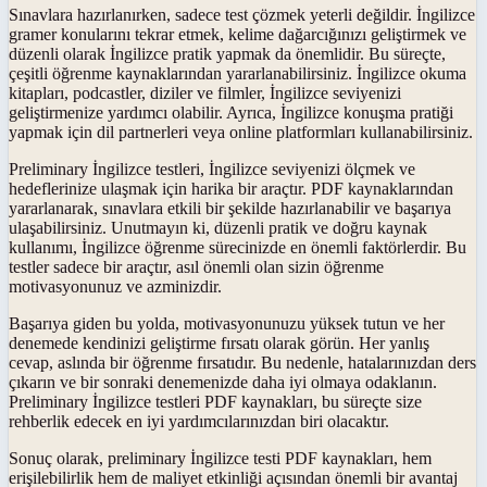
Sınavlara hazırlanırken, sadece test çözmek yeterli değildir. İngilizce
gramer konularını tekrar etmek, kelime dağarcığınızı geliştirmek ve
düzenli olarak İngilizce pratik yapmak da önemlidir. Bu süreçte,
çeşitli öğrenme kaynaklarından yararlanabilirsiniz. İngilizce okuma
kitapları, podcastler, diziler ve filmler, İngilizce seviyenizi
geliştirmenize yardımcı olabilir. Ayrıca, İngilizce konuşma pratiği
yapmak için dil partnerleri veya online platformları kullanabilirsiniz.
Preliminary İngilizce testleri, İngilizce seviyenizi ölçmek ve
hedeflerinize ulaşmak için harika bir araçtır. PDF kaynaklarından
yararlanarak, sınavlara etkili bir şekilde hazırlanabilir ve başarıya
ulaşabilirsiniz. Unutmayın ki, düzenli pratik ve doğru kaynak
kullanımı, İngilizce öğrenme sürecinizde en önemli faktörlerdir. Bu
testler sadece bir araçtır, asıl önemli olan sizin öğrenme
motivasyonunuz ve azminizdir.
Başarıya giden bu yolda, motivasyonunuzu yüksek tutun ve her
denemede kendinizi geliştirme fırsatı olarak görün. Her yanlış
cevap, aslında bir öğrenme fırsatıdır. Bu nedenle, hatalarınızdan ders
çıkarın ve bir sonraki denemenizde daha iyi olmaya odaklanın.
Preliminary İngilizce testleri PDF kaynakları, bu süreçte size
rehberlik edecek en iyi yardımcılarınızdan biri olacaktır.
Sonuç olarak, preliminary İngilizce testi PDF kaynakları, hem
erişilebilirlik hem de maliyet etkinliği açısından önemli bir avantaj