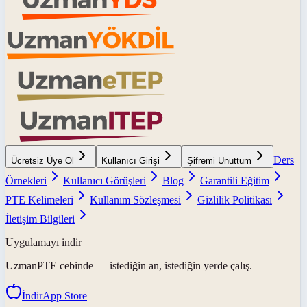
Ders
Ücretsiz Üye Ol
Kullanıcı Girişi
Şifremi Unuttum
Örnekleri
Kullanıcı Görüşleri
Blog
Garantili Eğitim
PTE Kelimeleri
Kullanım Sözleşmesi
Gizlilik Politikası
İletişim Bilgileri
Uygulamayı indir
UzmanPTE
cebinde — istediğin an, istediğin yerde çalış.
İndir
App Store