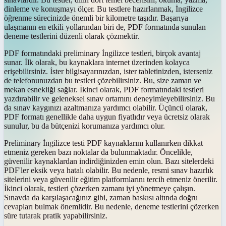
dinleme ve konuşmayı ölçer. Bu testlere hazırlanmak, İngilizce
öğrenme sürecinizde önemli bir kilometre taşıdır. Başarıya
ulaşmanın en etkili yollarından biri de, PDF formatında sunulan
deneme testlerini düzenli olarak çözmektir.
PDF formatındaki preliminary İngilizce testleri, birçok avantaj
sunar. İlk olarak, bu kaynaklara internet üzerinden kolayca
erişebilirsiniz. İster bilgisayarınızdan, ister tabletinizden, isterseniz
de telefonunuzdan bu testleri çözebilirsiniz. Bu, size zaman ve
mekan esnekliği sağlar. İkinci olarak, PDF formatındaki testleri
yazdırabilir ve geleneksel sınav ortamını deneyimleyebilirsiniz. Bu
da sınav kaygınızı azaltmanıza yardımcı olabilir. Üçüncü olarak,
PDF formatı genellikle daha uygun fiyatlıdır veya ücretsiz olarak
sunulur, bu da bütçenizi korumanıza yardımcı olur.
Preliminary İngilizce testi PDF kaynaklarını kullanırken dikkat
etmeniz gereken bazı noktalar da bulunmaktadır. Öncelikle,
güvenilir kaynaklardan indirdiğinizden emin olun. Bazı sitelerdeki
PDF'ler eksik veya hatalı olabilir. Bu nedenle, resmi sınav hazırlık
sitelerini veya güvenilir eğitim platformlarını tercih etmeniz önerilir.
İkinci olarak, testleri çözerken zamanı iyi yönetmeye çalışın.
Sınavda da karşılaşacağınız gibi, zaman baskısı altında doğru
cevapları bulmak önemlidir. Bu nedenle, deneme testlerini çözerken
süre tutarak pratik yapabilirsiniz.