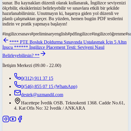
sunar. Bu kaynakları düzenli olarak kullanarak, İngilizce seviyenizi
ölçebilir, eksiklerinizi belirleyebilir ve sınavlara etkili bir şekilde
hazırlanabilirsiniz. Unutmayın ki, başarıya giden yol düzenli ve
planlı çalışmaktan geçer. Bu yüzden, hemen bugün PDF testlerini
indirin ve pratik yapmaya başlayın!
#
ingilizcesınavı
#
preliminaryenglish
#
pdfingilizce
#
ingilizceöğrenme
#
s
**** PTE Boşluk Doldurma Sınavında Ustalaşmak İçin 5 Altın
İpucu **
**** İngilizce Placement Testi: Seviyeni Nasıl
Belirleyebilirsin? **
İletişim Merkezi (09.00 - 22.00)
0(312) 911 37 15
0(546) 855 07 15
(WhatsApp)
destek@uzmandil.com
Hacettepe İvedik OSB. Teknokenti 1368. Cadde No.61,
4. Kat Ofis No: 32 İvedik / ANKARA