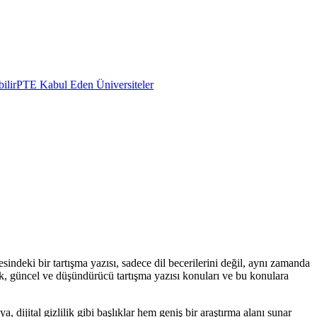
ilir
PTE Kabul Eden Üniversiteler
esindeki bir tartışma yazısı, sadece dil becerilerini değil, aynı zamanda
cek, güncel ve düşündürücü tartışma yazısı konuları ve bu konulara
 dijital gizlilik gibi başlıklar hem geniş bir araştırma alanı sunar