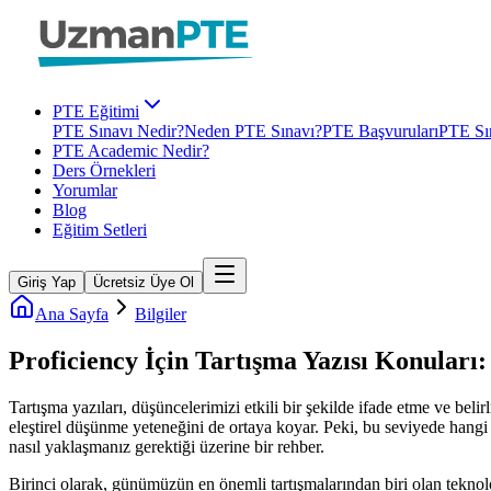
PTE Eğitimi
PTE Sınavı Nedir?
Neden PTE Sınavı?
PTE Başvuruları
PTE Sın
PTE Academic Nedir?
Ders Örnekleri
Yorumlar
Blog
Eğitim Setleri
Giriş Yap
Ücretsiz Üye Ol
Ana Sayfa
Bilgiler
Proficiency İçin Tartışma Yazısı Konuları
Tartışma yazıları, düşüncelerimizi etkili bir şekilde ifade etme ve beli
eleştirel düşünme yeteneğini de ortaya koyar. Peki, bu seviyede hangi 
nasıl yaklaşmanız gerektiği üzerine bir rehber.
Birinci olarak, günümüzün en önemli tartışmalarından biri olan teknoloji