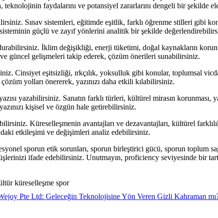
teknolojinin faydalarını ve potansiyel zararlarını dengeli bir şekilde ele
siniz. Sınav sistemleri, eğitimde eşitlik, farklı öğrenme stilleri gibi kon
isteminin güçlü ve zayıf yönlerini analitik bir şekilde değerlendirebilirs
urabilirsiniz. İklim değişikliği, enerji tüketimi, doğal kaynakların koru
ve güncel gelişmeleri takip ederek, çözüm önerileri sunabilirsiniz.
niz. Cinsiyet eşitsizliği, ırkçılık, yoksulluk gibi konular, toplumsal v
çözüm yolları önererek, yazınızı daha etkili kılabilirsiniz.
ısı yazabilirsiniz. Sanatın farklı türleri, kültürel mirasın korunması, yar
yazınızı kişisel ve özgün hale getirebilirsiniz.
bilirsiniz. Küreselleşmenin avantajları ve dezavantajları, kültürel farklı
daki etkileşimi ve değişimleri analiz edebilirsiniz.
esyonel sporun etik sorunları, sporun birleştirici gücü, sporun toplum sağ
şlerinizi ifade edebilirsiniz. Unutmayın, proficiency seviyesinde bir tar
kültür küreselleşme spor
Wejoy Pte Ltd: Geleceğin Teknolojisine Yön Veren Gizli Kahraman mı