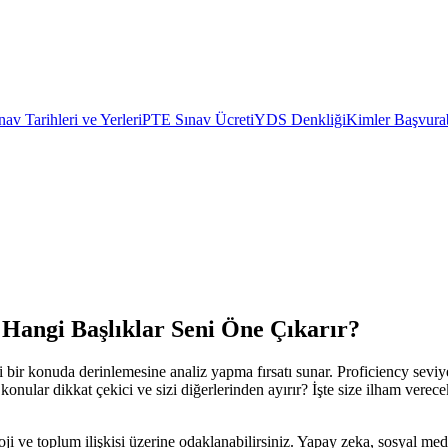
av Tarihleri ve Yerleri
PTE Sınav Ücreti
YDS Denkliği
Kimler Başvurab
: Hangi Başlıklar Seni Öne Çıkarır?
rli bir konuda derinlemesine analiz yapma fırsatı sunar. Proficiency seviy
konular dikkat çekici ve sizi diğerlerinden ayırır? İşte size ilham vere
 ve toplum ilişkisi üzerine odaklanabilirsiniz. Yapay zeka, sosyal medya,