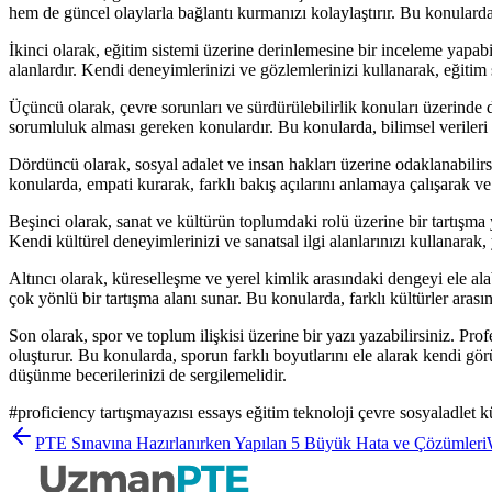
hem de güncel olaylarla bağlantı kurmanızı kolaylaştırır. Bu konularda, 
İkinci olarak, eğitim sistemi üzerine derinlemesine bir inceleme yapabilir
alanlardır. Kendi deneyimlerinizi ve gözlemlerinizi kullanarak, eğitim s
Üçüncü olarak, çevre sorunları ve sürdürülebilirlik konuları üzerinde d
sorumluluk alması gereken konulardır. Bu konularda, bilimsel verileri 
Dördüncü olarak, sosyal adalet ve insan hakları üzerine odaklanabilirsi
konularda, empati kurarak, farklı bakış açılarını anlamaya çalışarak ve 
Beşinci olarak, sanat ve kültürün toplumdaki rolü üzerine bir tartışma yaz
Kendi kültürel deneyimlerinizi ve sanatsal ilgi alanlarınızı kullanarak, 
Altıncı olarak, küreselleşme ve yerel kimlik arasındaki dengeyi ele ala
çok yönlü bir tartışma alanı sunar. Bu konularda, farklı kültürler arasın
Son olarak, spor ve toplum ilişkisi üzerine bir yazı yazabilirsiniz. Prof
oluşturur. Bu konularda, sporun farklı boyutlarını ele alarak kendi görü
düşünme becerilerinizi de sergilemelidir.
#
proficiency tartışmayazısı essays eğitim teknoloji çevre sosyaladlet 
PTE Sınavına Hazırlanırken Yapılan 5 Büyük Hata ve Çözümleri