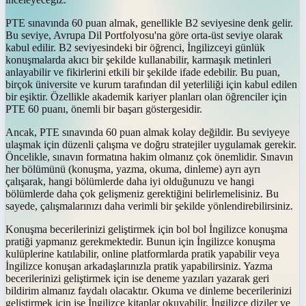
PTE sınavında 60 puan almak, genellikle B2 seviyesine denk gelir.
Bu seviye, Avrupa Dil Portfolyosu'na göre orta-üst seviye olarak
kabul edilir. B2 seviyesindeki bir öğrenci, İngilizceyi günlük
konuşmalarda akıcı bir şekilde kullanabilir, karmaşık metinleri
anlayabilir ve fikirlerini etkili bir şekilde ifade edebilir. Bu puan,
birçok üniversite ve kurum tarafından dil yeterliliği için kabul edilen
bir eşiktir. Özellikle akademik kariyer planları olan öğrenciler için
PTE 60 puanı, önemli bir başarı göstergesidir.
Ancak, PTE sınavında 60 puan almak kolay değildir. Bu seviyeye
ulaşmak için düzenli çalışma ve doğru stratejiler uygulamak gerekir.
Öncelikle, sınavın formatına hakim olmanız çok önemlidir. Sınavın
her bölümünü (konuşma, yazma, okuma, dinleme) ayrı ayrı
çalışarak, hangi bölümlerde daha iyi olduğunuzu ve hangi
bölümlerde daha çok gelişmeniz gerektiğini belirlemelisiniz. Bu
sayede, çalışmalarınızı daha verimli bir şekilde yönlendirebilirsiniz.
Konuşma becerilerinizi geliştirmek için bol bol İngilizce konuşma
pratiği yapmanız gerekmektedir. Bunun için İngilizce konuşma
kulüplerine katılabilir, online platformlarda pratik yapabilir veya
İngilizce konuşan arkadaşlarınızla pratik yapabilirsiniz. Yazma
becerilerinizi geliştirmek için ise deneme yazıları yazarak geri
bildirim almanız faydalı olacaktır. Okuma ve dinleme becerilerinizi
geliştirmek için ise İngilizce kitaplar okuyabilir, İngilizce diziler ve