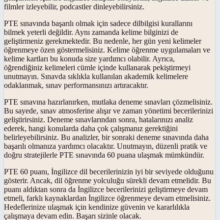
filmler izleyebilir, podcastler dinleyebilirsiniz.
PTE sınavında başarılı olmak için sadece dilbilgisi kurallarını
bilmek yeterli değildir. Aynı zamanda kelime bilginizi de
geliştirmeniz gerekmektedir. Bu nedenle, her gün yeni kelimeler
öğrenmeye özen göstermelisiniz. Kelime öğrenme uygulamaları ve
kelime kartları bu konuda size yardımcı olabilir. Ayrıca,
öğrendiğiniz kelimeleri cümle içinde kullanarak pekiştirmeyi
unutmayın. Sınavda sıklıkla kullanılan akademik kelimelere
odaklanmak, sınav performansınızı artıracaktır.
PTE sınavına hazırlanırken, mutlaka deneme sınavları çözmelisiniz.
Bu sayede, sınav atmosferine alışır ve zaman yönetimi becerilerinizi
geliştirirsiniz. Deneme sınavlarından sonra, hatalarınızı analiz
ederek, hangi konularda daha çok çalışmanız gerektiğini
belirleyebilirsiniz. Bu analizler, bir sonraki deneme sınavında daha
başarılı olmanıza yardımcı olacaktır. Unutmayın, düzenli pratik ve
doğru stratejilerle PTE sınavında 60 puana ulaşmak mümkündür.
PTE 60 puanı, İngilizce dil becerilerinizin iyi bir seviyede olduğunu
gösterir. Ancak, dil öğrenme yolculuğu sürekli devam etmelidir. Bu
puanı aldıktan sonra da İngilizce becerilerinizi geliştirmeye devam
etmeli, farklı kaynaklardan İngilizce öğrenmeye devam etmelisiniz.
Hedeflerinize ulaşmak için kendinize güvenin ve kararlılıkla
çalışmaya devam edin. Başarı sizinle olacak.