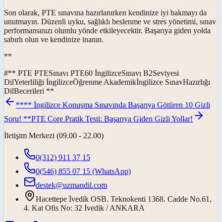
Son olarak, PTE sınavına hazırlanırken kendinize iyi bakmayı da
unutmayın. Düzenli uyku, sağlıklı beslenme ve stres yönetimi, sınav
performansınızı olumlu yönde etkileyecektir. Başarıya giden yolda
sabırlı olun ve kendinize inanın.
**
#
** PTE PTESınavı PTE60 İngilizceSınavı B2Seviyesi
DilYeterliliği İngilizceÖğrenme Akademikİngilizce SınavHazırlığı
DilBecerileri **
**** İngilizce Konuşma Sınavında Başarıya Götüren 10 Gizli
Soru! **
PTE Core Pratik Testi: Başarıya Giden Gizli Yollar!
İletişim Merkezi (09.00 - 22.00)
0(312) 911 37 15
0(546) 855 07 15
(WhatsApp)
destek@uzmandil.com
Hacettepe İvedik OSB. Teknokenti 1368. Cadde No.61,
4. Kat Ofis No: 32 İvedik / ANKARA