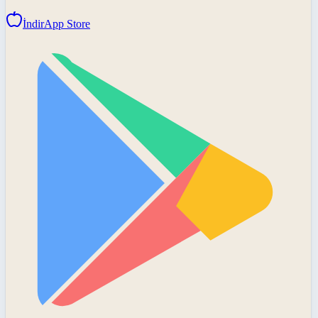
İndir
App Store