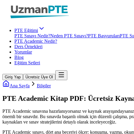
PTE Eğitimi
PTE Sınavı Nedir?
Neden PTE Sınavı?
PTE Başvuruları
PTE Sın
PTE Academic Nedir?
Ders Örnekleri
Yorumlar
Blog
Eğitim Setleri
Giriş Yap
Ücretsiz Üye Ol
Ana Sayfa
Bilgiler
PTE Academic Kitap PDF: Ücretsiz Kaynak
PTE Academic sınavına hazırlanıyorsanız ve kaynak arayışındaysanız, 
önemli bir sınavdır. Bu sınavda başarılı olmak için düzenli çalışma, p
kaynakları ve sınav stratejilerini detaylı olarak inceleyeceğiz.
PTE Academic sınavı, dört ana beceriyi ölçer: konuşma, yazma, okuma v