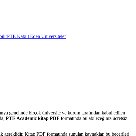
ilir
PTE Kabul Eden Üniversiteler
ünya genelinde birçok üniversite ve kurum tarafından kabul edilen
zda,
PTE Academic kitap PDF
formatında bulabileceğiniz ücretsiz
ak gereklidir. Kitap PDF formatında sunulan kaynaklar, bu becerileri