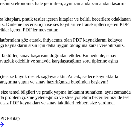
 sürecinizi ekonomik hale getirirken, aynı zamanda zamandan tasarruf
itapları, pratik testler içeren kitaplar ve belirli becerilere odaklanan
iz. Dinleme becerisi için ise ses kayıtları ve transkriptleri içeren PDF
ikler içeren PDF'ler mevcuttur.
atformlara göz atarak, ihtiyacınız olan PDF kaynaklarını kolayca
angi kaynakların sizin için daha uygun olduğuna karar verebilirsiniz.
aktörler, sınav başarısını doğrudan etkiler. Bu nedenle, sınav
vuzluk edebilir ve sınavda karşılaşacağınız soru tiplerine aşina
te size büyük destek sağlayacaktır. Ancak, sadece kaynaklarla
z araştırma yapın ve sınav hazırlığınıza bugünden başlayın!
 size temel bilgileri ve pratik yapma imkanını sunarken, aynı zamanda
da problem çözme yeteneğinizi ve stres yönetimi becerilerinizi de test
etsiz PDF kaynakları ve sınav taktikleri rehberi size yardımcı
#
PDFKitap