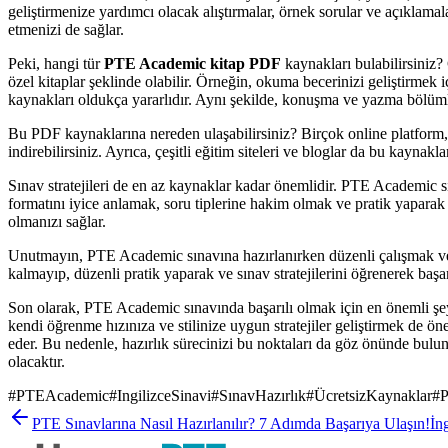
geliştirmenize yardımcı olacak alıştırmalar, örnek sorular ve açıklama
etmenizi de sağlar.
Peki, hangi tür
PTE Academic kitap PDF
kaynakları bulabilirsiniz? 
özel kitaplar şeklinde olabilir. Örneğin, okuma becerinizi geliştirmek i
kaynakları oldukça yararlıdır. Aynı şekilde, konuşma ve yazma bölümle
Bu PDF kaynaklarına nereden ulaşabilirsiniz? Birçok online platform,
indirebilirsiniz. Ayrıca, çeşitli eğitim siteleri ve bloglar da bu kayna
Sınav stratejileri de en az kaynaklar kadar önemlidir. PTE Academic s
formatını iyice anlamak, soru tiplerine hakim olmak ve pratik yaparak b
olmanızı sağlar.
Unutmayın, PTE Academic sınavına hazırlanırken düzenli çalışmak ve
kalmayıp, düzenli pratik yaparak ve sınav stratejilerini öğrenerek başa
Son olarak, PTE Academic sınavında başarılı olmak için en önemli şey
kendi öğrenme hızınıza ve stilinize uygun stratejiler geliştirmek de ö
eder. Bu nedenle, hazırlık sürecinizi bu noktaları da göz önünde bulun
olacaktır.
#
PTEAcademic
#
IngilizceSinavi
#
SınavHazırlık
#
ÜcretsizKaynaklar
#
PTE Sınavlarına Nasıl Hazırlanılır? 7 Adımda Başarıya Ulaşın!
İn