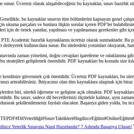
lar sunar. Ücretsiz olarak ulaşabileceğiniz bu kaynaklar, sınav hazırlık
Genellikle, bu kaynaklar sınavın tüm bölümlerini kapsayan genel çalışma k
çin okuma parçaları ve bunlara ilişkin sorular içeren PDF'ler bulabilirsin
ri için de örnek yanıtlar, yapılması ve yapılmaması gerekenler gibi içer
 PTE Academic hazırlık kaynaklarını ücretsiz olarak sunmaktadır. Bu pl
kları derleyerek kullanıcılara sunar. Bu sitelerdeki yorumları okuyarak, h
ınavında zaman yönetimi, doğru cevapları işaretleme ve odaklanma gibi f
u stratejileri geliştirmek önemlidir. PDF kaynakları bu konuda size kıla
 kendinize güvenmek çok önemlidir. Ücretsiz PDF kaynakları, bu süreç
rınızı artırabilirsiniz. İhtiyacınız olan tüm kaynaklara ulaşmak için bira
lerden biri, sürekli öğrenme ve gelişime açık olmaktır. PDF kaynakları
nemlidir. Bu sınav, sadece dil becerilerinizi ölçmekle kalmaz, aynı zaman
durarak şekillendirmeniz faydalı olacaktır. Başarıya giden yolda, bu ücr
PTEPDF
#
DilYeterliliği
#
SınavTaktikleri
#
IngilizceEğitim
#
OnlineEğitim
gilizce Yeterlik Sınavına Nasıl Hazırlanılır? 7 Adımda Başarıya Ulaşın!