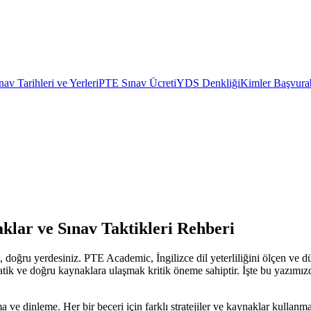
av Tarihleri ve Yerleri
PTE Sınav Ücreti
YDS Denkliği
Kimler Başvurab
lar ve Sınav Taktikleri Rehberi
doğru yerdesiniz. PTE Academic, İngilizce dil yeterliliğini ölçen ve d
ratik ve doğru kaynaklara ulaşmak kritik öneme sahiptir. İşte bu yazımı
e dinleme. Her bir beceri için farklı stratejiler ve kaynaklar kullanm