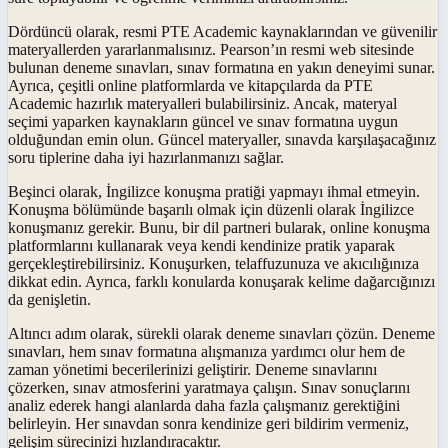
Dördüncü olarak, resmi PTE Academic kaynaklarından ve güvenilir
materyallerden yararlanmalısınız. Pearson’ın resmi web sitesinde
bulunan deneme sınavları, sınav formatına en yakın deneyimi sunar.
Ayrıca, çeşitli online platformlarda ve kitapçılarda da PTE
Academic hazırlık materyalleri bulabilirsiniz. Ancak, materyal
seçimi yaparken kaynakların güncel ve sınav formatına uygun
olduğundan emin olun. Güncel materyaller, sınavda karşılaşacağınız
soru tiplerine daha iyi hazırlanmanızı sağlar.
Beşinci olarak, İngilizce konuşma pratiği yapmayı ihmal etmeyin.
Konuşma bölümünde başarılı olmak için düzenli olarak İngilizce
konuşmanız gerekir. Bunu, bir dil partneri bularak, online konuşma
platformlarını kullanarak veya kendi kendinize pratik yaparak
gerçekleştirebilirsiniz. Konuşurken, telaffuzunuza ve akıcılığınıza
dikkat edin. Ayrıca, farklı konularda konuşarak kelime dağarcığınızı
da genişletin.
Altıncı adım olarak, sürekli olarak deneme sınavları çözün. Deneme
sınavları, hem sınav formatına alışmanıza yardımcı olur hem de
zaman yönetimi becerilerinizi geliştirir. Deneme sınavlarını
çözerken, sınav atmosferini yaratmaya çalışın. Sınav sonuçlarını
analiz ederek hangi alanlarda daha fazla çalışmanız gerektiğini
belirleyin. Her sınavdan sonra kendinize geri bildirim vermeniz,
gelişim sürecinizi hızlandıracaktır.