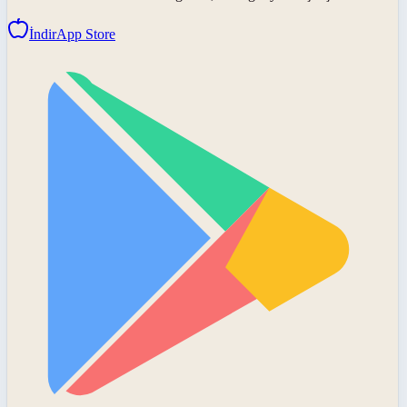
İndir
App Store