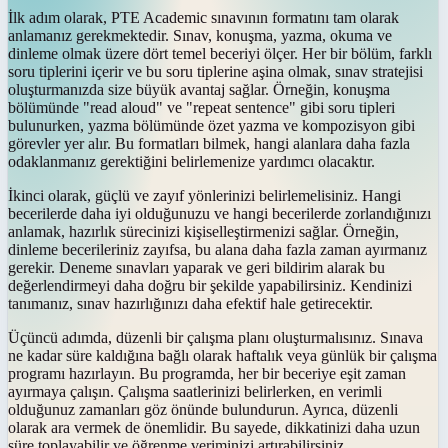
İlk adım olarak, PTE Academic sınavının formatını tam olarak
anlamanız gerekmektedir. Sınav, konuşma, yazma, okuma ve
dinleme olmak üzere dört temel beceriyi ölçer. Her bir bölüm, farklı
soru tiplerini içerir ve bu soru tiplerine aşina olmak, sınav stratejisi
oluşturmanızda size büyük avantaj sağlar. Örneğin, konuşma
bölümünde "read aloud" ve "repeat sentence" gibi soru tipleri
bulunurken, yazma bölümünde özet yazma ve kompozisyon gibi
görevler yer alır. Bu formatları bilmek, hangi alanlara daha fazla
odaklanmanız gerektiğini belirlemenize yardımcı olacaktır.
İkinci olarak, güçlü ve zayıf yönlerinizi belirlemelisiniz. Hangi
becerilerde daha iyi olduğunuzu ve hangi becerilerde zorlandığınızı
anlamak, hazırlık sürecinizi kişiselleştirmenizi sağlar. Örneğin,
dinleme becerileriniz zayıfsa, bu alana daha fazla zaman ayırmanız
gerekir. Deneme sınavları yaparak ve geri bildirim alarak bu
değerlendirmeyi daha doğru bir şekilde yapabilirsiniz. Kendinizi
tanımanız, sınav hazırlığınızı daha efektif hale getirecektir.
Üçüncü adımda, düzenli bir çalışma planı oluşturmalısınız. Sınava
ne kadar süre kaldığına bağlı olarak haftalık veya günlük bir çalışma
programı hazırlayın. Bu programda, her bir beceriye eşit zaman
ayırmaya çalışın. Çalışma saatlerinizi belirlerken, en verimli
olduğunuz zamanları göz önünde bulundurun. Ayrıca, düzenli
olarak ara vermek de önemlidir. Bu sayede, dikkatinizi daha uzun
süre toplayabilir ve öğrenme veriminizi artırabilirsiniz.