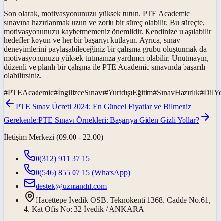
Son olarak, motivasyonunuzu yüksek tutun. PTE Academic
sınavına hazırlanmak uzun ve zorlu bir süreç olabilir. Bu süreçte,
motivasyonunuzu kaybetmemeniz önemlidir. Kendinize ulaşılabilir
hedefler koyun ve her bir başarıyı kutlayın. Ayrıca, sınav
deneyimlerini paylaşabileceğiniz bir çalışma grubu oluşturmak da
motivasyonunuzu yüksek tutmanıza yardımcı olabilir. Unutmayın,
düzenli ve planlı bir çalışma ile PTE Academic sınavında başarılı
olabilirsiniz.
#
PTEAcademic
#
İngilizceSınavı
#
YurtdışıEğitim
#
SınavHazırlık
#
DilYet
PTE Sınav Ücreti 2024: En Güncel Fiyatlar ve Bilmeniz
Gerekenler
PTE Sınavı Örnekleri: Başarıya Giden Gizli Yollar?
İletişim Merkezi (09.00 - 22.00)
0(312) 911 37 15
0(546) 855 07 15
(WhatsApp)
destek@uzmandil.com
Hacettepe İvedik OSB. Teknokenti 1368. Cadde No.61,
4. Kat Ofis No: 32 İvedik / ANKARA