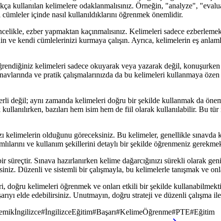
a kullanılan kelimelere odaklanmalısınız. Örneğin, "analyze", "evaluate
ı cümleler içinde nasıl kullanıldıklarını öğrenmek önemlidir.
z? Öncelikle, ezber yapmaktan kaçınmalısınız. Kelimeleri sadece ezberlem
in ve kendi cümlelerinizi kurmaya çalışın. Ayrıca, kelimelerin eş anlaml
 Öğrendiğiniz kelimeleri sadece okuyarak veya yazarak değil, konuşurken
avlarında ve pratik çalışmalarınızda da bu kelimeleri kullanmaya özen g
rli değil; aynı zamanda kelimeleri doğru bir şekilde kullanmak da önem
 kullanılırken, bazıları hem isim hem de fiil olarak kullanılabilir. Bu t
zı kelimelerin olduğunu göreceksiniz. Bu kelimeler, genellikle sınavda k
lılarını ve kullanım şekillerini detaylı bir şekilde öğrenmeniz gerekmek
süreçtir. Sınava hazırlanırken kelime dağarcığınızı sürekli olarak geniş
niz. Düzenli ve sistemli bir çalışmayla, bu kelimelerle tanışmak ve onlar
doğru kelimeleri öğrenmek ve onları etkili bir şekilde kullanabilmektir.
aşarıyı elde edebilirsiniz. Unutmayın, doğru strateji ve düzenli çalışma 
mikİngilizce
#
İngilizceEğitim
#
Başarı
#
KelimeÖğrenme
#
PTE
#
Eğitim