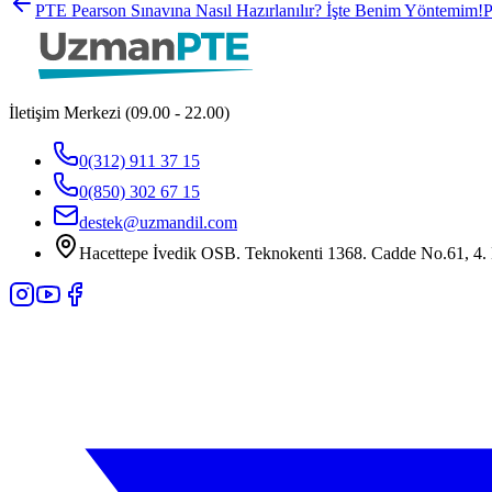
PTE Pearson Sınavına Nasıl Hazırlanılır? İşte Benim Yöntemim!
P
İletişim Merkezi (09.00 - 22.00)
0(312) 911 37 15
0(850) 302 67 15
destek@uzmandil.com
Hacettepe İvedik OSB. Teknokenti 1368. Cadde No.61, 4