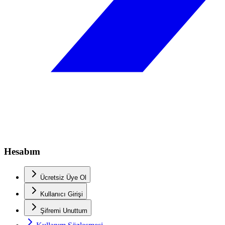
Hesabım
Ücretsiz Üye Ol
Kullanıcı Girişi
Şifremi Unuttum