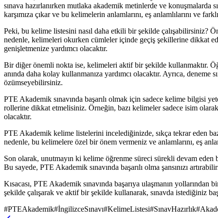
sınava hazırlanırken mutlaka akademik metinlerde ve konuşmalarda sıkç
karşımıza çıkar ve bu kelimelerin anlamlarını, eş anlamlılarını ve farkl
Peki, bu kelime listesini nasıl daha etkili bir şekilde çalışabilirsini
nedenle, kelimeleri okurken cümleler içinde geçiş şekillerine dikkat ed
genişletmenize yardımcı olacaktır.
Bir diğer önemli nokta ise, kelimeleri aktif bir şekilde kullanmaktır.
anında daha kolay kullanmanıza yardımcı olacaktır. Ayrıca, deneme sın
özümseyebilirsiniz.
PTE Akademik sınavında başarılı olmak için sadece kelime bilgisi yete
rollerine dikkat etmelisiniz. Örneğin, bazı kelimeler sadece isim olarak
olacaktır.
PTE Akademik kelime listelerini incelediğinizde, sıkça tekrar eden ba
nedenle, bu kelimelere özel bir önem vermeniz ve anlamlarını, eş anlam
Son olarak, unutmayın ki kelime öğrenme süreci sürekli devam eden bir 
Bu sayede, PTE Akademik sınavında başarılı olma şansınızı artırabilirsi
Kısacası, PTE Akademik sınavında başarıya ulaşmanın yollarından biri, 
şekilde çalışarak ve aktif bir şekilde kullanarak, sınavda istediğiniz b
#
PTEAkademik
#
İngilizceSınavı
#
KelimeListesi
#
SınavHazırlık
#
Akade