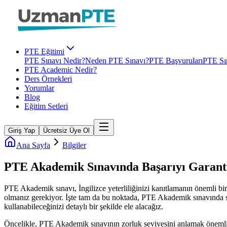
PTE Eğitimi
PTE Sınavı Nedir?
Neden PTE Sınavı?
PTE Başvuruları
PTE Sın
PTE Academic Nedir?
Ders Örnekleri
Yorumlar
Blog
Eğitim Setleri
Giriş Yap
Ücretsiz Üye Ol
Ana Sayfa
Bilgiler
PTE Akademik Sınavında Başarıyı Garanti
PTE Akademik sınavı, İngilizce yeterliliğinizi kanıtlamanın önemli bir 
olmanız gerekiyor. İşte tam da bu noktada, PTE Akademik sınavında sıkl
kullanabileceğinizi detaylı bir şekilde ele alacağız.
Öncelikle, PTE Akademik sınavının zorluk seviyesini anlamak önemlidi