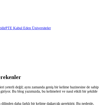
ilir
PTE Kabul Eden Üniversiteler
erekenler
leri yeterli değil; aynı zamanda geniş bir kelime hazinesine de sahip
riyor. Bu blog yazımızda, bu kelimeleri ve nasıl etkili bir şekilde
linden daha farklı bir kelime dağarcığı gerektirir. Bu nedenle,