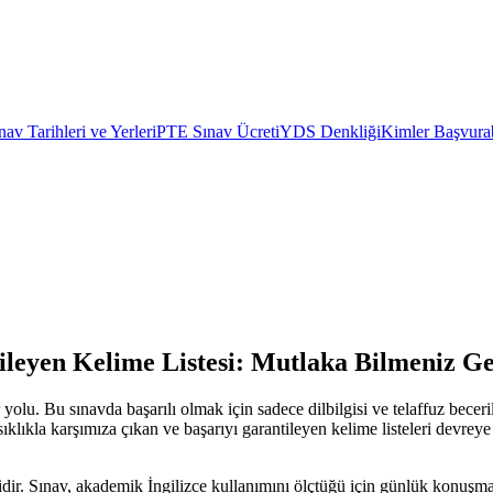
av Tarihleri ve Yerleri
PTE Sınav Ücreti
YDS Denkliği
Kimler Başvurab
leyen Kelime Listesi: Mutlaka Bilmeniz G
yolu. Bu sınavda başarılı olmak için sadece dilbilgisi ve telaffuz beceri
ıkla karşımıza çıkan ve başarıyı garantileyen kelime listeleri devreye gi
r. Sınav, akademik İngilizce kullanımını ölçtüğü için günlük konuşma di