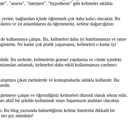
", "assess", "interpret", "hypothesis" gibi kelimeler sıklıkla
ek yerine, bağlamları içinde öğrenmek çok daha kalıcı olacaktır. Bu
ılarını ve zıt anlamlılarını da öğrenmeniz, kelime dağarcığınızı
 de kullanmaya çalışın. Bu, kelimeleri daha iyi hatırlamanıza ve sınav
österin. Ne kadar çok pratik yaparsanız, kelimeleri o kadar iyi
lidir. Bu nedenle, kelimelerin gramer yapılarına ve cümle içindeki
ür nüansları anlamak, kelimeleri daha etkili kullanmanıza yardımcı
arşımıza çıkan metinlerde ve konuşmalarda sıklıkla kullanılır. Bu
tedir.
letmeye çalışın ve öğrendiğiniz kelimeleri düzenli olarak tekrar edin.
ı aktif bir şekilde kullanmak sınav başarınızın anahtarı olacaktır.
 Bu blog yazısında bahsettiğimiz kelime listelerini dikkatli bir
ile her şey mümkün!