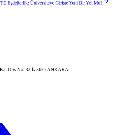
TE Eşdeğerlik: Üniversiteye Girişte Yeni Bir Yol Mu?
. Kat Ofis No: 32 İvedik / ANKARA