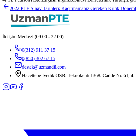
2022 PTE Sınav Tarihleri: Kaçırmamanız Gereken Kritik Döneml
İletişim Merkezi (09.00 - 22.00)
0(312) 911 37 15
0(850) 302 67 15
destek@uzmandil.com
Hacettepe İvedik OSB. Teknokenti 1368. Cadde No.61, 4