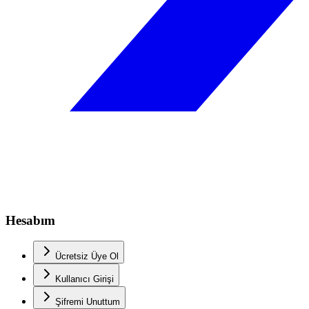
Hesabım
Ücretsiz Üye Ol
Kullanıcı Girişi
Şifremi Unuttum