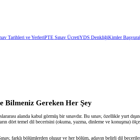
av Tarihleri ve Yerleri
PTE Sınav Ücreti
YDS Denkliği
Kimler Başvurab
e Bilmeniz Gereken Her Şey
uslararası alanda kabul görmüş bir sınavdır. Bu sınav, özellikle yurt dışı
rın dört temel dil becerisini (okuma, yazma, dinleme ve konuşma) ölçer. 
nav, farklı bölümlerden oluşur ve her bölüm, adayın belirli dil beceriler