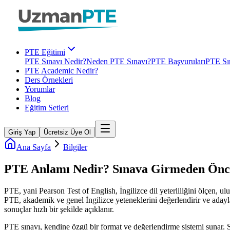
PTE Eğitimi
PTE Sınavı Nedir?
Neden PTE Sınavı?
PTE Başvuruları
PTE Sın
PTE Academic Nedir?
Ders Örnekleri
Yorumlar
Blog
Eğitim Setleri
Giriş Yap
Ücretsiz Üye Ol
Ana Sayfa
Bilgiler
PTE Anlamı Nedir? Sınava Girmeden Önc
PTE, yani Pearson Test of English, İngilizce dil yeterliliğini ölçen, ul
PTE, akademik ve genel İngilizce yeteneklerini değerlendirir ve adayla
sonuçlar hızlı bir şekilde açıklanır.
PTE sınavı, kendine özgü bir format ve değerlendirme sistemi sunar. Sı