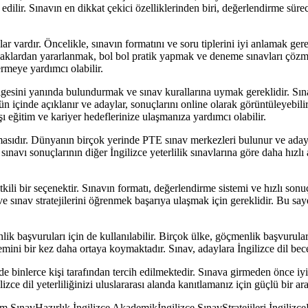
edilir. Sınavın en dikkat çekici özelliklerinden biri, değerlendirme sür
r vardır. Öncelikle, sınavın formatını ve soru tiplerini iyi anlamak ger
aynaklardan yararlanmak, bol bol pratik yapmak ve deneme sınavları çözme
meye yardımcı olabilir.
esini yanında bulundurmak ve sınav kurallarına uymak gereklidir. Sına
n içinde açıklanır ve adaylar, sonuçlarını online olarak görüntüleyebil
şı eğitim ve kariyer hedeflerinize ulaşmanıza yardımcı olabilir.
lmasıdır. Dünyanın birçok yerinde PTE sınav merkezleri bulunur ve adayla
navı sonuçlarının diğer İngilizce yeterlilik sınavlarına göre daha hızlı aç
 etkili bir seçenektir. Sınavın formatı, değerlendirme sistemi ve hızlı son
 sınav stratejilerini öğrenmek başarıya ulaşmak için gereklidir. Bu saye
başvuruları için de kullanılabilir. Birçok ülke, göçmenlik başvuruların
mini bir kez daha ortaya koymaktadır. Sınav, adaylara İngilizce dil becer
 binlerce kişi tarafından tercih edilmektedir. Sınava girmeden önce iyi 
izce dil yeterliliğinizi uluslararası alanda kanıtlamanız için güçlü bir ar
m SınavHazırlık İngilizce Akademikİngilizce SınavStratejileri İngilizce