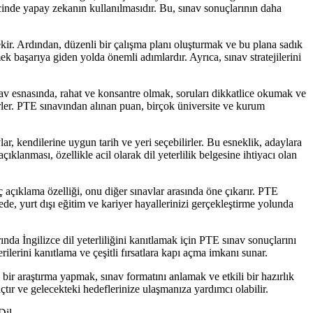
ecinde yapay zekanın kullanılmasıdır. Bu, sınav sonuçlarının daha
ekir. Ardından, düzenli bir çalışma planı oluşturmak ve bu plana sadık
k başarıya giden yolda önemli adımlardır. Ayrıca, sınav stratejilerini
v esnasında, rahat ve konsantre olmak, soruları dikkatlice okumak ve
irler. PTE sınavından alınan puan, birçok üniversite ve kurum
r, kendilerine uygun tarih ve yeri seçebilirler. Bu esneklik, adaylara
ıklanması, özellikle acil olarak dil yeterlilik belgesine ihtiyacı olan
uç açıklama özelliği, onu diğer sınavlar arasında öne çıkarır. PTE
de, yurt dışı eğitim ve kariyer hayallerinizi gerçekleştirme yolunda
da İngilizce dil yeterliliğini kanıtlamak için PTE sınav sonuçlarını
ilerini kanıtlama ve çeşitli fırsatlara kapı açma imkanı sunar.
bir araştırma yapmak, sınav formatını anlamak ve etkili bir hazırlık
açtır ve gelecekteki hedeflerinize ulaşmanıza yardımcı olabilir.
Dil