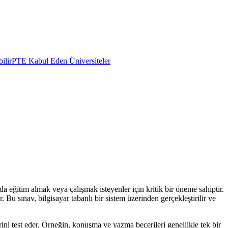
ilir
PTE Kabul Eden Üniversiteler
nda eğitim almak veya çalışmak isteyenler için kritik bir öneme sahiptir.
Bu sınav, bilgisayar tabanlı bir sistem üzerinden gerçekleştirilir ve
ini test eder. Örneğin, konuşma ve yazma becerileri genellikle tek bir