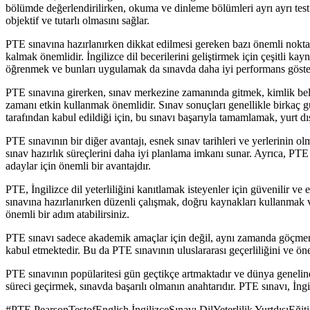
bölümde değerlendirilirken, okuma ve dinleme bölümleri ayrı ayrı test 
objektif ve tutarlı olmasını sağlar.
PTE sınavına hazırlanırken dikkat edilmesi gereken bazı önemli noktala
kalmak önemlidir. İngilizce dil becerilerini geliştirmek için çeşitli k
öğrenmek ve bunları uygulamak da sınavda daha iyi performans göster
PTE sınavına girerken, sınav merkezine zamanında gitmek, kimlik belg
zamanı etkin kullanmak önemlidir. Sınav sonuçları genellikle birkaç gü
tarafından kabul edildiği için, bu sınavı başarıyla tamamlamak, yurt dı
PTE sınavının bir diğer avantajı, esnek sınav tarihleri ve yerlerinin o
sınav hazırlık süreçlerini daha iyi planlama imkanı sunar. Ayrıca, PTE sı
adaylar için önemli bir avantajdır.
PTE, İngilizce dil yeterliliğini kanıtlamak isteyenler için güvenilir ve
sınavına hazırlanırken düzenli çalışmak, doğru kaynakları kullanmak ve
önemli bir adım atabilirsiniz.
PTE sınavı sadece akademik amaçlar için değil, aynı zamanda göçmenlik 
kabul etmektedir. Bu da PTE sınavının uluslararası geçerliliğini ve öne
PTE sınavının popülaritesi gün geçtikçe artmaktadır ve dünya genelinde
süreci geçirmek, sınavda başarılı olmanın anahtarıdır. PTE sınavı, İngil
#
PTE PearsonTestofEnglish İngilizceSınavı DilYeterlilik YurtdışıEğiti