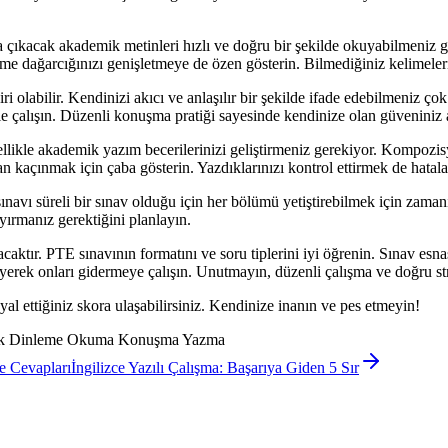
 çıkacak akademik metinleri hızlı ve doğru bir şekilde okuyabilmeniz ge
me dağarcığınızı genişletmeye de özen gösterin. Bilmediğiniz kelimeleri
i olabilir. Kendinizi akıcı ve anlaşılır bir şekilde ifade edebilmeniz
nle çalışın. Düzenli konuşma pratiği sayesinde kendinize olan güveniniz 
llikle akademik yazım becerilerinizi geliştirmeniz gerekiyor. Kompozisyo
 kaçınmak için çaba gösterin. Yazdıklarınızı kontrol ettirmek de hataları
ınavı süreli bir sınav olduğu için her bölümü yetiştirebilmek için zama
yırmanız gerektiğini planlayın.
caktır. PTE sınavının formatını ve soru tiplerini iyi öğrenin. Sınav esna
leyerek onları gidermeye çalışın. Unutmayın, düzenli çalışma ve doğru 
l ettiğiniz skora ulaşabilirsiniz. Kendinize inanın ve pes etmeyin!
ırlık Dinleme Okuma Konuşma Yazma
e Cevapları
İngilizce Yazılı Çalışma: Başarıya Giden 5 Sır