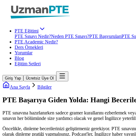
PTE Eğitimi
PTE Sınavı Nedir?
Neden PTE Sınavı?
PTE Başvuruları
PTE Sın
PTE Academic Nedir?
Ders Örnekleri
Yorumlar
Blog
Eğitim Setleri
Giriş Yap
Ücretsiz Üye Ol
Ana Sayfa
Bilgiler
PTE Başarıya Giden Yolda: Hangi Beceriler
PTE sınavına hazırlanırken sadece gramer kurallarını ezberlemek veya 
sınavın her bölümünde size yardımcı olacak ve genel İngilizce yeterlili
Öncelikle, dinleme becerilerinizi geliştirmeniz gerekiyor. PTE sınavı
olarak dinleme pratiği yapmalısınız. Podcast'ler, İngilizce haber yayı