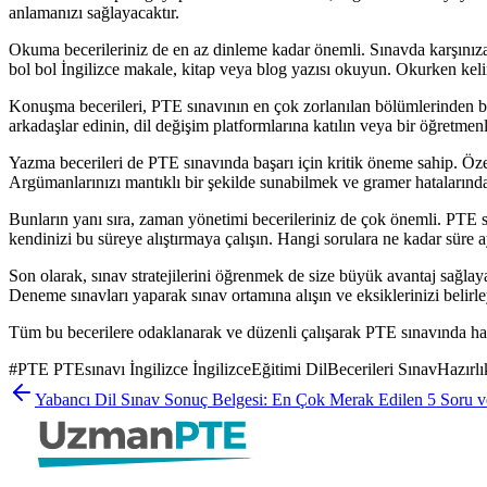
anlamanızı sağlayacaktır.
Okuma becerileriniz de en az dinleme kadar önemli. Sınavda karşınıza
bol bol İngilizce makale, kitap veya blog yazısı okuyun. Okurken keli
Konuşma becerileri, PTE sınavının en çok zorlanılan bölümlerinden bir
arkadaşlar edinin, dil değişim platformlarına katılın veya bir öğretme
Yazma becerileri de PTE sınavında başarı için kritik öneme sahip. Öze
Argümanlarınızı mantıklı bir şekilde sunabilmek ve gramer hatalarından
Bunların yanı sıra, zaman yönetimi becerileriniz de çok önemli. PTE s
kendinizi bu süreye alıştırmaya çalışın. Hangi sorulara ne kadar süre a
Son olarak, sınav stratejilerini öğrenmek de size büyük avantaj sağlaya
Deneme sınavları yaparak sınav ortamına alışın ve eksiklerinizi belir
Tüm bu becerilere odaklanarak ve düzenli çalışarak PTE sınavında haya
#
PTE PTEsınavı İngilizce İngilizceEğitimi DilBecerileri SınavHaz
Yabancı Dil Sınav Sonuç Belgesi: En Çok Merak Edilen 5 Soru v