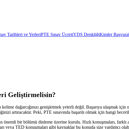
av Tarihleri ve Yerleri
PTE Sınav Ücreti
YDS Denkliği
Kimler Başvurab
i Geliştirmelisin?
kelime dağarcığınızı genişletmek yeterli değil. Başarıya ulaşmak için o
ğinizi artıracaktır. Peki, PTE sınavında başarılı olmak için hangi becer
nın önemli bir bölümü dinleme üzerine kurulu. Hızlı konuşmaları, farklı 
nları veya TED konuşmaları gibi kaynaklar bu konuda size yardımcı olabi