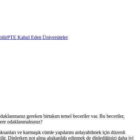
ilir
PTE Kabul Eden Üniversiteler
daklanmanız gereken birtakım temel beceriler var. Bu beceriler,
ilere odaklanmalısınız?
aksanları ve karmaşık cümle yapılarını anlayabilmek için düzenli
lir. Dinlerken not alma alışkanlığı edinmek de dinlediğinizi daha iyi