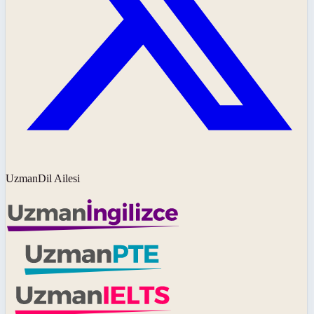
UzmanDil Ailesi