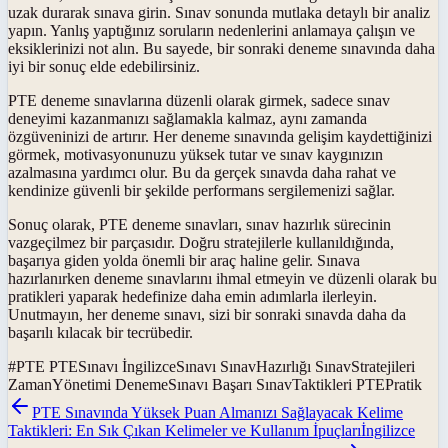
uzak durarak sınava girin. Sınav sonunda mutlaka detaylı bir analiz
yapın. Yanlış yaptığınız soruların nedenlerini anlamaya çalışın ve
eksiklerinizi not alın. Bu sayede, bir sonraki deneme sınavında daha
iyi bir sonuç elde edebilirsiniz.
PTE deneme sınavlarına düzenli olarak girmek, sadece sınav
deneyimi kazanmanızı sağlamakla kalmaz, aynı zamanda
özgüveninizi de artırır. Her deneme sınavında gelişim kaydettiğinizi
görmek, motivasyonunuzu yüksek tutar ve sınav kaygınızın
azalmasına yardımcı olur. Bu da gerçek sınavda daha rahat ve
kendinize güvenli bir şekilde performans sergilemenizi sağlar.
Sonuç olarak, PTE deneme sınavları, sınav hazırlık sürecinin
vazgeçilmez bir parçasıdır. Doğru stratejilerle kullanıldığında,
başarıya giden yolda önemli bir araç haline gelir. Sınava
hazırlanırken deneme sınavlarını ihmal etmeyin ve düzenli olarak bu
pratikleri yaparak hedefinize daha emin adımlarla ilerleyin.
Unutmayın, her deneme sınavı, sizi bir sonraki sınavda daha da
başarılı kılacak bir tecrübedir.
#
PTE PTESınavı İngilizceSınavı SınavHazırlığı SınavStratejileri
ZamanYönetimi DenemeSınavı Başarı SınavTaktikleri PTEPratik
PTE Sınavında Yüksek Puan Almanızı Sağlayacak Kelime
Taktikleri: En Sık Çıkan Kelimeler ve Kullanım İpuçları
İngilizce