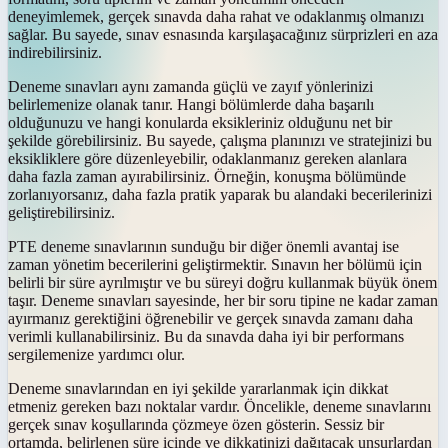
deneyimlemek, gerçek sınavda daha rahat ve odaklanmış olmanızı
sağlar. Bu sayede, sınav esnasında karşılaşacağınız sürprizleri en aza
indirebilirsiniz.
Deneme sınavları aynı zamanda güçlü ve zayıf yönlerinizi
belirlemenize olanak tanır. Hangi bölümlerde daha başarılı
olduğunuzu ve hangi konularda eksikleriniz olduğunu net bir
şekilde görebilirsiniz. Bu sayede, çalışma planınızı ve stratejinizi bu
eksikliklere göre düzenleyebilir, odaklanmanız gereken alanlara
daha fazla zaman ayırabilirsiniz. Örneğin, konuşma bölümünde
zorlanıyorsanız, daha fazla pratik yaparak bu alandaki becerilerinizi
geliştirebilirsiniz.
PTE deneme sınavlarının sunduğu bir diğer önemli avantaj ise
zaman yönetim becerilerini geliştirmektir. Sınavın her bölümü için
belirli bir süre ayrılmıştır ve bu süreyi doğru kullanmak büyük önem
taşır. Deneme sınavları sayesinde, her bir soru tipine ne kadar zaman
ayırmanız gerektiğini öğrenebilir ve gerçek sınavda zamanı daha
verimli kullanabilirsiniz. Bu da sınavda daha iyi bir performans
sergilemenize yardımcı olur.
Deneme sınavlarından en iyi şekilde yararlanmak için dikkat
etmeniz gereken bazı noktalar vardır. Öncelikle, deneme sınavlarını
gerçek sınav koşullarında çözmeye özen gösterin. Sessiz bir
ortamda, belirlenen süre içinde ve dikkatinizi dağıtacak unsurlardan