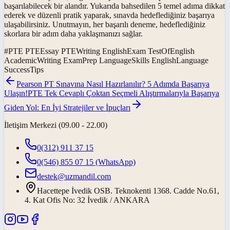
başarılabilecek bir alandır. Yukarıda bahsedilen 5 temel adıma dikkat
ederek ve düzenli pratik yaparak, sınavda hedeflediğiniz başarıya
ulaşabilirsiniz. Unutmayın, her başarılı deneme, hedeflediğiniz
skorlara bir adım daha yaklaşmanızı sağlar.
#
PTE PTEEssay PTEWriting EnglishExam TestOfEnglish
AcademicWriting ExamPrep LanguageSkills EnglishLanguage
SuccessTips
Pearson PT Sınavına Nasıl Hazırlanılır? 5 Adımda Başarıya
Ulaşın!
PTE Tek Cevaplı Çoktan Seçmeli Alıştırmalarıyla Başarıya
Giden Yol: En İyi Stratejiler ve İpuçları
İletişim Merkezi (09.00 - 22.00)
0(312) 911 37 15
0(546) 855 07 15
(WhatsApp)
destek@uzmandil.com
Hacettepe İvedik OSB. Teknokenti 1368. Cadde No.61,
4. Kat Ofis No: 32 İvedik / ANKARA