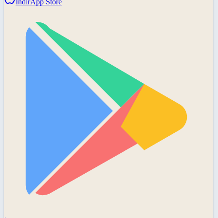
İndir
App Store