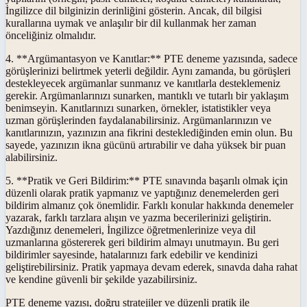
İngilizce dil bilginizin derinliğini gösterin. Ancak, dil bilgisi
kurallarına uymak ve anlaşılır bir dil kullanmak her zaman
önceliğiniz olmalıdır.
4. **Argümantasyon ve Kanıtlar:** PTE deneme yazısında, sadece
görüşlerinizi belirtmek yeterli değildir. Aynı zamanda, bu görüşleri
destekleyecek argümanlar sunmanız ve kanıtlarla desteklemeniz
gerekir. Argümanlarınızı sunarken, mantıklı ve tutarlı bir yaklaşım
benimseyin. Kanıtlarınızı sunarken, örnekler, istatistikler veya
uzman görüşlerinden faydalanabilirsiniz. Argümanlarınızın ve
kanıtlarınızın, yazınızın ana fikrini desteklediğinden emin olun. Bu
sayede, yazınızın ikna gücünü artırabilir ve daha yüksek bir puan
alabilirsiniz.
5. **Pratik ve Geri Bildirim:** PTE sınavında başarılı olmak için
düzenli olarak pratik yapmanız ve yaptığınız denemelerden geri
bildirim almanız çok önemlidir. Farklı konular hakkında denemeler
yazarak, farklı tarzlara alışın ve yazma becerilerinizi geliştirin.
Yazdığınız denemeleri, İngilizce öğretmenlerinize veya dil
uzmanlarına göstererek geri bildirim almayı unutmayın. Bu geri
bildirimler sayesinde, hatalarınızı fark edebilir ve kendinizi
geliştirebilirsiniz. Pratik yapmaya devam ederek, sınavda daha rahat
ve kendine güvenli bir şekilde yazabilirsiniz.
PTE deneme yazısı, doğru stratejiler ve düzenli pratik ile