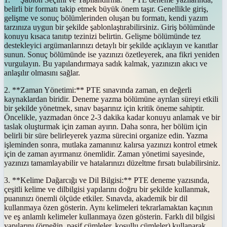
belirli bir formatı takip etmek büyük önem taşır. Genellikle giriş,
gelişme ve sonuç bölümlerinden oluşan bu formatı, kendi yazım
tarzınıza uygun bir şekilde şablonlaştırabilirsiniz. Giriş bölümünde
konuyu kısaca tanıtıp tezinizi belirtin. Gelişme bölümünde tez
destekleyici argümanlarınızı detaylı bir şekilde açıklayın ve kanıtlar
sunun. Sonuç bölümünde ise yazınızı özetleyerek, ana fikri yeniden
vurgulayın. Bu yapılandırmaya sadık kalmak, yazınızın akıcı ve
anlaşılır olmasını sağlar.
2. **Zaman Yönetimi:** PTE sınavında zaman, en değerli
kaynaklardan biridir. Deneme yazma bölümüne ayrılan süreyi etkili
bir şekilde yönetmek, sınav başarınız için kritik öneme sahiptir.
Öncelikle, yazmadan önce 2-3 dakika kadar konuyu anlamak ve bir
taslak oluşturmak için zaman ayırın. Daha sonra, her bölüm için
belirli bir süre belirleyerek yazma sürecini organize edin. Yazma
işleminden sonra, mutlaka zamanınız kalırsa yazınızı kontrol etmek
için de zaman ayırmanız önemlidir. Zaman yönetimi sayesinde,
yazınızı tamamlayabilir ve hatalarınızı düzeltme fırsatı bulabilirsiniz.
3. **Kelime Dağarcığı ve Dil Bilgisi:** PTE deneme yazısında,
çeşitli kelime ve dilbilgisi yapılarını doğru bir şekilde kullanmak,
puanınızı önemli ölçüde etkiler. Sınavda, akademik bir dil
kullanmaya özen gösterin. Aynı kelimeleri tekrarlamaktan kaçının
ve eş anlamlı kelimeler kullanmaya özen gösterin. Farklı dil bilgisi
yapılarını (örneğin, pasif cümleler, koşullu cümleler) kullanarak,