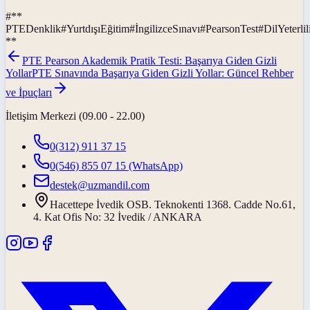
#
**
PTEDenklik
#
YurtdışıEğitim
#
İngilizceSınavı
#
PearsonTest
#
DilYeterlil
**
PTE Pearson Akademik Pratik Testi: Başarıya Giden Gizli
Yollar
PTE Sınavında Başarıya Giden Gizli Yollar: Güncel Rehber
ve İpuçları
İletişim Merkezi (09.00 - 22.00)
0(312) 911 37 15
0(546) 855 07 15
(WhatsApp)
destek@uzmandil.com
Hacettepe İvedik OSB. Teknokenti 1368. Cadde No.61,
4. Kat Ofis No: 32 İvedik / ANKARA