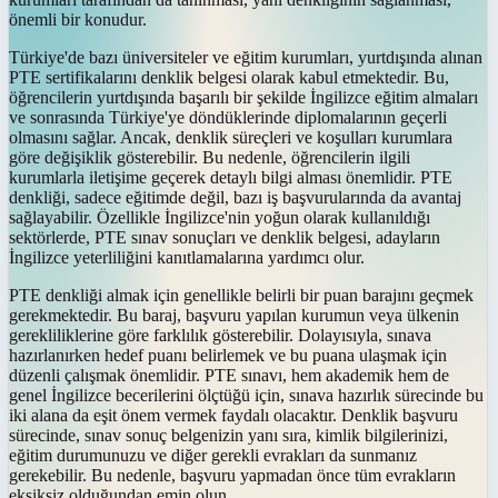
önemli bir konudur.
Türkiye'de bazı üniversiteler ve eğitim kurumları, yurtdışında alınan
PTE sertifikalarını denklik belgesi olarak kabul etmektedir. Bu,
öğrencilerin yurtdışında başarılı bir şekilde İngilizce eğitim almaları
ve sonrasında Türkiye'ye döndüklerinde diplomalarının geçerli
olmasını sağlar. Ancak, denklik süreçleri ve koşulları kurumlara
göre değişiklik gösterebilir. Bu nedenle, öğrencilerin ilgili
kurumlarla iletişime geçerek detaylı bilgi alması önemlidir. PTE
denkliği, sadece eğitimde değil, bazı iş başvurularında da avantaj
sağlayabilir. Özellikle İngilizce'nin yoğun olarak kullanıldığı
sektörlerde, PTE sınav sonuçları ve denklik belgesi, adayların
İngilizce yeterliliğini kanıtlamalarına yardımcı olur.
PTE denkliği almak için genellikle belirli bir puan barajını geçmek
gerekmektedir. Bu baraj, başvuru yapılan kurumun veya ülkenin
gerekliliklerine göre farklılık gösterebilir. Dolayısıyla, sınava
hazırlanırken hedef puanı belirlemek ve bu puana ulaşmak için
düzenli çalışmak önemlidir. PTE sınavı, hem akademik hem de
genel İngilizce becerilerini ölçtüğü için, sınava hazırlık sürecinde bu
iki alana da eşit önem vermek faydalı olacaktır. Denklik başvuru
sürecinde, sınav sonuç belgenizin yanı sıra, kimlik bilgilerinizi,
eğitim durumunuzu ve diğer gerekli evrakları da sunmanız
gerekebilir. Bu nedenle, başvuru yapmadan önce tüm evrakların
eksiksiz olduğundan emin olun.