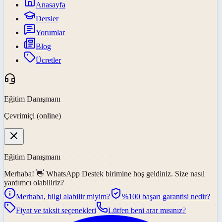
Anasayfa
Dersler
Yorumlar
Blog
Ücretler
Eğitim Danışmanı
Çevrimiçi (online)
Eğitim Danışmanı
Merhaba! 👋
WhatsApp Destek
birimine hoş geldiniz. Size nasıl
yardımcı olabiliriz?
Merhaba, bilgi alabilir miyim?
%100 başarı garantisi nedir?
Fiyat ve taksit seçenekleri
Lütfen beni arar mısınız?