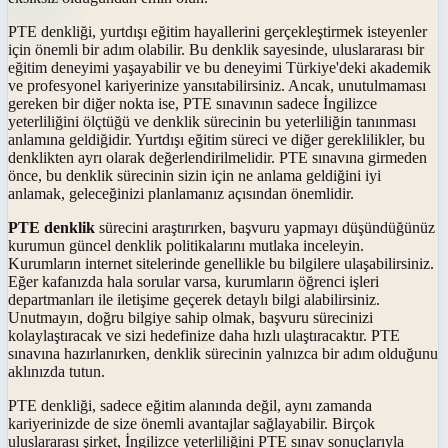
PTE denkliği, yurtdışı eğitim hayallerini gerçekleştirmek isteyenler
için önemli bir adım olabilir. Bu denklik sayesinde, uluslararası bir
eğitim deneyimi yaşayabilir ve bu deneyimi Türkiye'deki akademik
ve profesyonel kariyerinize yansıtabilirsiniz. Ancak, unutulmaması
gereken bir diğer nokta ise, PTE sınavının sadece İngilizce
yeterliliğini ölçtüğü ve denklik sürecinin bu yeterliliğin tanınması
anlamına geldiğidir. Yurtdışı eğitim süreci ve diğer gereklilikler, bu
denklikten ayrı olarak değerlendirilmelidir. PTE sınavına girmeden
önce, bu denklik sürecinin sizin için ne anlama geldiğini iyi
anlamak, geleceğinizi planlamanız açısından önemlidir.
PTE denklik
sürecini araştırırken, başvuru yapmayı düşündüğünüz
kurumun güncel denklik politikalarını mutlaka inceleyin.
Kurumların internet sitelerinde genellikle bu bilgilere ulaşabilirsiniz.
Eğer kafanızda hala sorular varsa, kurumların öğrenci işleri
departmanları ile iletişime geçerek detaylı bilgi alabilirsiniz.
Unutmayın, doğru bilgiye sahip olmak, başvuru sürecinizi
kolaylaştıracak ve sizi hedefinize daha hızlı ulaştıracaktır. PTE
sınavına hazırlanırken, denklik sürecinin yalnızca bir adım olduğunu
aklınızda tutun.
PTE denkliği, sadece eğitim alanında değil, aynı zamanda
kariyerinizde de size önemli avantajlar sağlayabilir. Birçok
uluslararası şirket, İngilizce yeterliliğini PTE sınav sonuçlarıyla