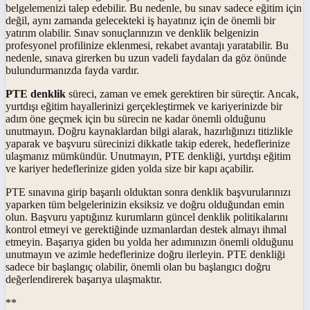
belgelemenizi talep edebilir. Bu nedenle, bu sınav sadece eğitim için
değil, aynı zamanda gelecekteki iş hayatınız için de önemli bir
yatırım olabilir. Sınav sonuçlarınızın ve denklik belgenizin
profesyonel profilinize eklenmesi, rekabet avantajı yaratabilir. Bu
nedenle, sınava girerken bu uzun vadeli faydaları da göz önünde
bulundurmanızda fayda vardır.
PTE denklik
süreci, zaman ve emek gerektiren bir süreçtir. Ancak,
yurtdışı eğitim hayallerinizi gerçekleştirmek ve kariyerinizde bir
adım öne geçmek için bu sürecin ne kadar önemli olduğunu
unutmayın. Doğru kaynaklardan bilgi alarak, hazırlığınızı titizlikle
yaparak ve başvuru sürecinizi dikkatle takip ederek, hedeflerinize
ulaşmanız mümkündür. Unutmayın, PTE denkliği, yurtdışı eğitim
ve kariyer hedeflerinize giden yolda size bir kapı açabilir.
PTE sınavına girip başarılı olduktan sonra denklik başvurularınızı
yaparken tüm belgelerinizin eksiksiz ve doğru olduğundan emin
olun. Başvuru yaptığınız kurumların güncel denklik politikalarını
kontrol etmeyi ve gerektiğinde uzmanlardan destek almayı ihmal
etmeyin. Başarıya giden bu yolda her adımınızın önemli olduğunu
unutmayın ve azimle hedeflerinize doğru ilerleyin. PTE denkliği
sadece bir başlangıç olabilir, önemli olan bu başlangıcı doğru
değerlendirerek başarıya ulaşmaktır.
**