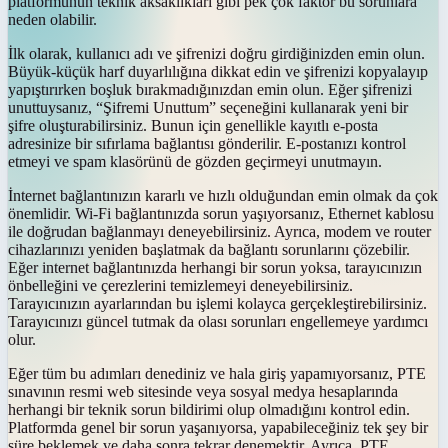
platformunun teknik aksaklıkları gibi pek çok faktör bu sorunlara
neden olabilir.
İlk olarak, kullanıcı adı ve şifrenizi doğru girdiğinizden emin olun.
Büyük-küçük harf duyarlılığına dikkat edin ve şifrenizi kopyalayıp
yapıştırırken boşluk bırakmadığınızdan emin olun. Eğer şifrenizi
unuttuysanız, “Şifremi Unuttum” seçeneğini kullanarak yeni bir
şifre oluşturabilirsiniz. Bunun için genellikle kayıtlı e-posta
adresinize bir sıfırlama bağlantısı gönderilir. E-postanızı kontrol
etmeyi ve spam klasörünü de gözden geçirmeyi unutmayın.
İnternet bağlantınızın kararlı ve hızlı olduğundan emin olmak da çok
önemlidir. Wi-Fi bağlantınızda sorun yaşıyorsanız, Ethernet kablosu
ile doğrudan bağlanmayı deneyebilirsiniz. Ayrıca, modem ve router
cihazlarınızı yeniden başlatmak da bağlantı sorunlarını çözebilir.
Eğer internet bağlantınızda herhangi bir sorun yoksa, tarayıcınızın
önbelleğini ve çerezlerini temizlemeyi deneyebilirsiniz.
Tarayıcınızın ayarlarından bu işlemi kolayca gerçekleştirebilirsiniz.
Tarayıcınızı güncel tutmak da olası sorunları engellemeye yardımcı
olur.
Eğer tüm bu adımları denediniz ve hala giriş yapamıyorsanız, PTE
sınavının resmi web sitesinde veya sosyal medya hesaplarında
herhangi bir teknik sorun bildirimi olup olmadığını kontrol edin.
Platformda genel bir sorun yaşanıyorsa, yapabileceğiniz tek şey bir
süre beklemek ve daha sonra tekrar denemektir. Ayrıca, PTE