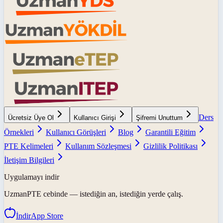
Ders
Ücretsiz Üye Ol
Kullanıcı Girişi
Şifremi Unuttum
Örnekleri
Kullanıcı Görüşleri
Blog
Garantili Eğitim
PTE Kelimeleri
Kullanım Sözleşmesi
Gizlilik Politikası
İletişim Bilgileri
Uygulamayı indir
UzmanPTE
cebinde — istediğin an, istediğin yerde çalış.
İndir
App Store