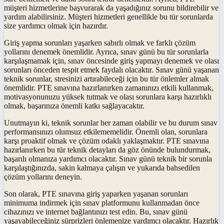
müşteri hizmetlerine başvurarak da yaşadığınız sorunu bildirebilir ve
yardım alabilirsiniz. Müşteri hizmetleri genellikle bu tür sorunlarda
size yardımcı olmak için hazırdır.
Giriş yapma sorunları yaşarken sabırlı olmak ve farklı çözüm
yollarını denemek önemlidir. Ayrıca, sınav günü bu tür sorunlarla
karşılaşmamak için, sınav öncesinde giriş yapmayı denemek ve olası
sorunları önceden tespit etmek faydalı olacaktır. Sınav günü yaşanan
teknik sorunlar, stresinizi artırabileceği için bu tür önlemler almak
önemlidir. PTE sınavına hazırlanırken zamanınızı etkili kullanmak,
motivasyonunuzu yüksek tutmak ve olası sorunlara karşı hazırlıklı
olmak, başarınıza önemli katkı sağlayacaktır.
Unutmayın ki, teknik sorunlar her zaman olabilir ve bu durum sınav
performansınızı olumsuz etkilememelidir. Önemli olan, sorunlara
karşı proaktif olmak ve çözüm odaklı yaklaşmaktır. PTE sınavına
hazırlanırken bu tür teknik detayları da göz önünde bulundurmak,
başarılı olmanıza yardımcı olacaktır. Sınav günü teknik bir sorunla
karşılaştığınızda, sakin kalmaya çalışın ve yukarıda bahsedilen
çözüm yollarını deneyin.
Son olarak, PTE sınavına giriş yaparken yaşanan sorunları
minimuma indirmek için sınav platformunu kullanmadan önce
cihazınızı ve internet bağlantınızı test edin. Bu, sınav günü
yaşayabileceğiniz sürprizleri önlemenize yardımcı olacaktır. Hazırlık