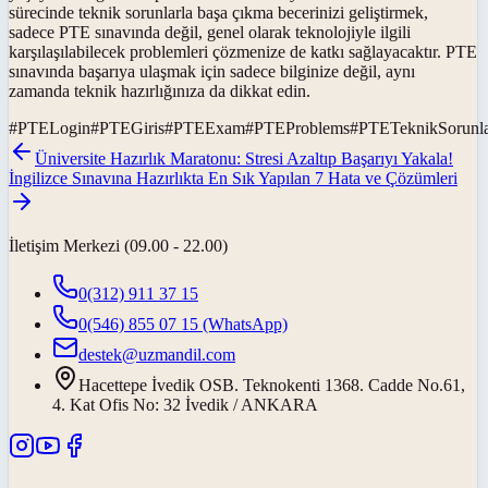
sürecinde teknik sorunlarla başa çıkma becerinizi geliştirmek,
sadece PTE sınavında değil, genel olarak teknolojiyle ilgili
karşılaşılabilecek problemleri çözmenize de katkı sağlayacaktır. PTE
sınavında başarıya ulaşmak için sadece bilginize değil, aynı
zamanda teknik hazırlığınıza da dikkat edin.
#
PTELogin
#
PTEGiris
#
PTEExam
#
PTEProblems
#
PTETeknikSorunl
Üniversite Hazırlık Maratonu: Stresi Azaltıp Başarıyı Yakala!
İngilizce Sınavına Hazırlıkta En Sık Yapılan 7 Hata ve Çözümleri
İletişim Merkezi (09.00 - 22.00)
0(312) 911 37 15
0(546) 855 07 15
(WhatsApp)
destek@uzmandil.com
Hacettepe İvedik OSB. Teknokenti 1368. Cadde No.61,
4. Kat Ofis No: 32 İvedik / ANKARA