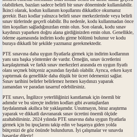
olabilirken, bazıları sadece belirli bir sınav döneminde kullanılabilir.
İkinci olarak, kodun kullanım koşullarını dikkatlice okumanız
gerekir. Bazı kodlar yalnızca belirli sınav merkezlerinde veya belirli
sınav türlerinde geçerli olabilir. Bu nedenle, kodu kullanmadan önce
tüm koşulları sağladığınızdan emin olun. Son olarak, kodu sınav
kaydınızı yaparken doğru alana girdiğinizden emin olun. Genellikle,
ödeme aşamasında indirim kodu girme bölümü bulunur ve kodu
buraya dikkatli bir şekilde yazmanız gerekmektedir.
PTE sınavına daha uygun fiyatlarla girmek için indirim kodlarının
yanı sıra başka yöntemler de vardır. Örneğin, sınav ücretlerini
karşılaştırmak ve farklı sınav merkezleri arasında en uygun fiyatlı
olanı seçmek bütçeniz açısından faydalı olabilir. Ayrıca, erken kayıt
yaptırmak da genellikle daha düşük bir ücret ödemenizi sağlar.
Sınav tarihini belirler belirlemez hemen kaydınızı yaparak
zamandan ve paradan tasarruf edebilirsiniz.
PTE sınavı, İngilizce yeterliliğinizi kanıtlamak için önemli bir
adımdır ve bu süreçte indirim kodları gibi avantajlardan
faydalanmak akıllıca bir yaklaşımdır. Unutmayın, biraz araştırma
yaparak ve dikkatli davranarak sınav ücretini önemli ölçüde
azaltabilirsiniz. 2024 yılında PTE sınavına daha uygun fiyatlarla
girmek için bu ipuçlarını takip edin ve başarıya giden yolda
bütçenizi de göz önünde bulundurun. İyi çalışmalar ve sınavda
başarılar dileriz!