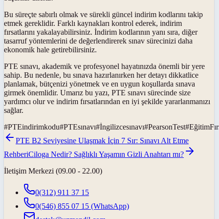
Bu süreçte sabırlı olmak ve sürekli güncel indirim kodlarını takip
etmek gereklidir. Farklı kaynakları kontrol ederek, indirim
fırsatlarını yakalayabilirsiniz. İndirim kodlarının yanı sıra, diğer
tasarruf yöntemlerini de değerlendirerek sınav sürecinizi daha
ekonomik hale getirebilirsiniz.
PTE sınavı, akademik ve profesyonel hayatınızda önemli bir yere
sahip. Bu nedenle, bu sınava hazırlanırken her detayı dikkatlice
planlamak, bütçenizi yönetmek ve en uygun koşullarda sınava
girmek önemlidir. Umarız bu yazı, PTE sınavı sürecinde size
yardımcı olur ve indirim fırsatlarından en iyi şekilde yararlanmanızı
sağlar.
#
PTEindirimkodu
#
PTEsınavı
#
İngilizcesınavı
#
PearsonTest
#
EğitimFırs
PTE B2 Seviyesine Ulaşmak İçin 7 Sır: Sınavı Alt Etme
Rehberi
Ciloga Nedir? Sağlıklı Yaşamın Gizli Anahtarı mı?
İletişim Merkezi (09.00 - 22.00)
0(312) 911 37 15
0(546) 855 07 15
(WhatsApp)