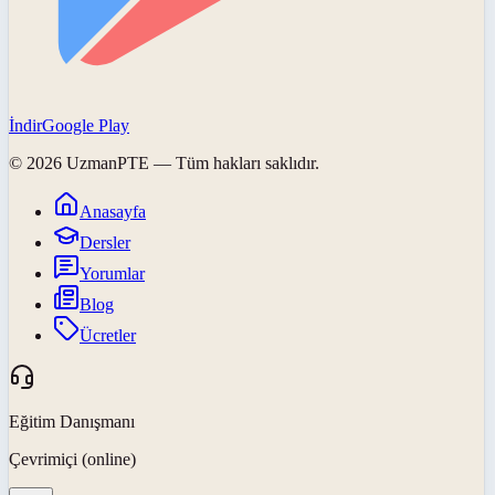
İndir
Google Play
©
2026
UzmanPTE
— Tüm hakları saklıdır.
Anasayfa
Dersler
Yorumlar
Blog
Ücretler
Eğitim Danışmanı
Çevrimiçi (online)