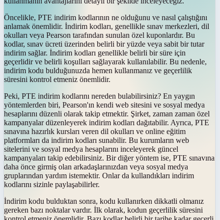
kullanmanın avantajlarını detaylı bir şekilde inceleyeceğiz.
Öncelikle, PTE indirim kodlarının ne olduğunu ve nasıl çalıştığını
anlamak önemlidir. İndirim kodları, genellikle sınav merkezleri, dil
okulları veya Pearson tarafından sunulan özel kuponlardır. Bu
kodlar, sınav ücreti üzerinden belirli bir yüzde veya sabit bir tutar
indirim sağlar. İndirim kodları genellikle belirli bir süre için
geçerlidir ve belirli koşulları sağlayarak kullanılabilir. Bu nedenle,
indirim kodu bulduğunuzda hemen kullanmanız ve geçerlilik
süresini kontrol etmeniz önemlidir.
Peki, PTE indirim kodlarını nereden bulabilirsiniz? En yaygın
yöntemlerden biri, Pearson'ın kendi web sitesini ve sosyal medya
hesaplarını düzenli olarak takip etmektir. Şirket, zaman zaman özel
kampanyalar düzenleyerek indirim kodları dağıtabilir. Ayrıca, PTE
sınavına hazırlık kursları veren dil okulları ve online eğitim
platformları da indirim kodları sunabilir. Bu kurumların web
sitelerini ve sosyal medya hesaplarını inceleyerek güncel
kampanyaları takip edebilirsiniz. Bir diğer yöntem ise, PTE sınavına
daha önce girmiş olan arkadaşlarınızdan veya sosyal medya
gruplarından yardım istemektir. Onlar da kullandıkları indirim
kodlarını sizinle paylaşabilirler.
İndirim kodu bulduktan sonra, kodu kullanırken dikkatli olmanız
gereken bazı noktalar vardır. İlk olarak, kodun geçerlilik süresini
kontrol etmeniz önemlidir. Bazı kodlar belirli bir tarihe kadar geçerli