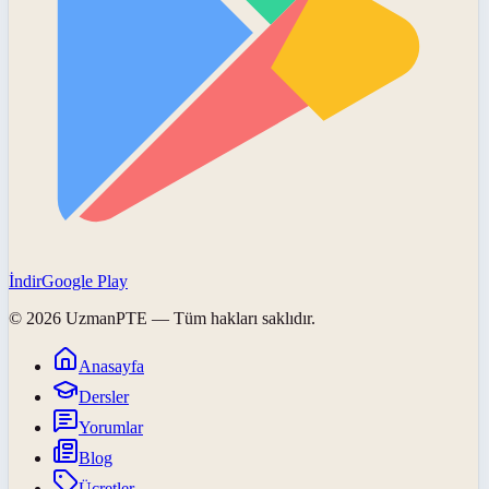
İndir
Google Play
©
2026
UzmanPTE
— Tüm hakları saklıdır.
Anasayfa
Dersler
Yorumlar
Blog
Ücretler