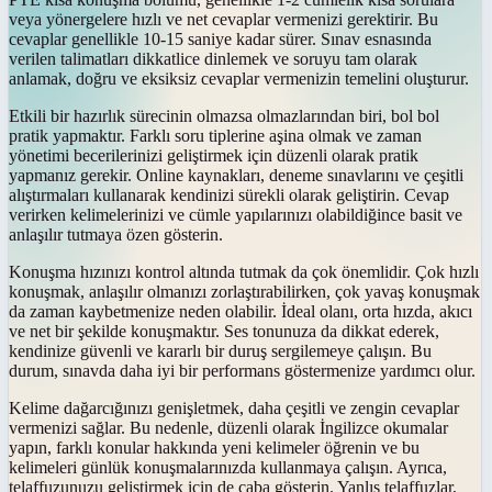
veya yönergelere hızlı ve net cevaplar vermenizi gerektirir. Bu
cevaplar genellikle 10-15 saniye kadar sürer. Sınav esnasında
verilen talimatları dikkatlice dinlemek ve soruyu tam olarak
anlamak, doğru ve eksiksiz cevaplar vermenizin temelini oluşturur.
Etkili bir hazırlık sürecinin olmazsa olmazlarından biri, bol bol
pratik yapmaktır. Farklı soru tiplerine aşina olmak ve zaman
yönetimi becerilerinizi geliştirmek için düzenli olarak pratik
yapmanız gerekir. Online kaynakları, deneme sınavlarını ve çeşitli
alıştırmaları kullanarak kendinizi sürekli olarak geliştirin. Cevap
verirken kelimelerinizi ve cümle yapılarınızı olabildiğince basit ve
anlaşılır tutmaya özen gösterin.
Konuşma hızınızı kontrol altında tutmak da çok önemlidir. Çok hızlı
konuşmak, anlaşılır olmanızı zorlaştırabilirken, çok yavaş konuşmak
da zaman kaybetmenize neden olabilir. İdeal olanı, orta hızda, akıcı
ve net bir şekilde konuşmaktır. Ses tonunuza da dikkat ederek,
kendinize güvenli ve kararlı bir duruş sergilemeye çalışın. Bu
durum, sınavda daha iyi bir performans göstermenize yardımcı olur.
Kelime dağarcığınızı genişletmek, daha çeşitli ve zengin cevaplar
vermenizi sağlar. Bu nedenle, düzenli olarak İngilizce okumalar
yapın, farklı konular hakkında yeni kelimeler öğrenin ve bu
kelimeleri günlük konuşmalarınızda kullanmaya çalışın. Ayrıca,
telaffuzunuzu geliştirmek için de çaba gösterin. Yanlış telaffuzlar,