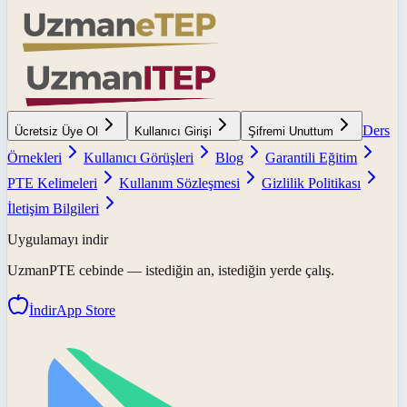
Ders
Ücretsiz Üye Ol
Kullanıcı Girişi
Şifremi Unuttum
Örnekleri
Kullanıcı Görüşleri
Blog
Garantili Eğitim
PTE Kelimeleri
Kullanım Sözleşmesi
Gizlilik Politikası
İletişim Bilgileri
Uygulamayı indir
UzmanPTE
cebinde — istediğin an, istediğin yerde çalış.
İndir
App Store