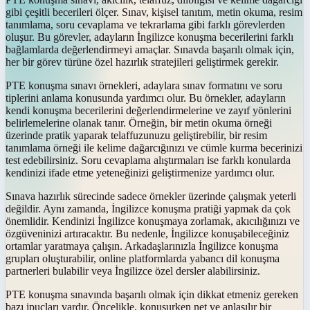
gibi çeşitli becerileri ölçer. Sınav, kişisel tanıtım, metin okuma, resim
tanımlama, soru cevaplama ve tekrarlama gibi farklı görevlerden
oluşur. Bu görevler, adayların İngilizce konuşma becerilerini farklı
bağlamlarda değerlendirmeyi amaçlar. Sınavda başarılı olmak için,
her bir görev türüne özel hazırlık stratejileri geliştirmek gerekir.
PTE konuşma sınavı örnekleri, adaylara sınav formatını ve soru
tiplerini anlama konusunda yardımcı olur. Bu örnekler, adayların
kendi konuşma becerilerini değerlendirmelerine ve zayıf yönlerini
belirlemelerine olanak tanır. Örneğin, bir metin okuma örneği
üzerinde pratik yaparak telaffuzunuzu geliştirebilir, bir resim
tanımlama örneği ile kelime dağarcığınızı ve cümle kurma becerinizi
test edebilirsiniz. Soru cevaplama alıştırmaları ise farklı konularda
kendinizi ifade etme yeteneğinizi geliştirmenize yardımcı olur.
Sınava hazırlık sürecinde sadece örnekler üzerinde çalışmak yeterli
değildir. Aynı zamanda, İngilizce konuşma pratiği yapmak da çok
önemlidir. Kendinizi İngilizce konuşmaya zorlamak, akıcılığınızı ve
özgüveninizi artıracaktır. Bu nedenle, İngilizce konuşabileceğiniz
ortamlar yaratmaya çalışın. Arkadaşlarınızla İngilizce konuşma
grupları oluşturabilir, online platformlarda yabancı dil konuşma
partnerleri bulabilir veya İngilizce özel dersler alabilirsiniz.
PTE konuşma sınavında başarılı olmak için dikkat etmeniz gereken
bazı ipuçları vardır. Öncelikle, konuşurken net ve anlaşılır bir