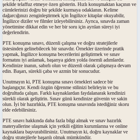
şekilde telaffuz etmeye özen gösterin. Hızlı konuşmaktan kaçının ve
cümlelerinizi doğru bir şekilde kurmaya odaklanın. Kelime
dağarcığınızı zenginleştirmek için İngilizce kitaplar okuyabilir,
İngilizce diziler ve filmler izleyebilirsiniz. Ayrıca, sınavda zaman
yönetimine dikkat edin ve her bir soru için ayrılan süreyi iyi
değerlendirin.
PTE konuşma sınavı, düzenli çalışma ve doğru stratejilerle
üstesinden gelinebilecek bir sınavdır. Örnekler üzerinde pratik
yapmak, İngilizce konuşma becerilerini geliştirmek ve sınav
formatını iyi anlamak, başarıya giden yolda önemli adımlardır.
Kendinize inanın, sabırlı olun ve düzenli olarak çalışmaya devam
edin. Başarı, sürekli çaba ve azmin bir sonucudur.
Unutmayın ki, PTE konuşma sınavı örnekleri sadece bir
başlangıçtır. Kendi özgün öğrenme stilinizi belirleyin ve bu
doğrultuda çalışın. Farklı kaynaklardan faydalanarak kendinizi
sürekli olarak geliştirin. Sınav günü kendinize güvenin ve sakin
olun. İyi bir hazırlıkla, PTE konuşma sınavında istediğiniz skoru
elde edebilirsiniz.
PTE sınavı hakkında daha fazla bilgi almak ve sınav hazırlık
materyallerine ulaşmak için yetkili eğitim kurumlarına ve online
kaynaklara başvurabilirsiniz. Unutmayın ki, doğru kaynaklar ve
doğru stratejilerle başarılı olmak mümkündür.