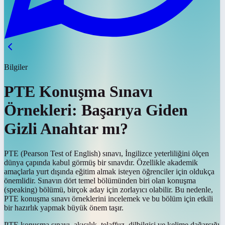
Bilgiler
PTE Konuşma Sınavı
Örnekleri: Başarıya Giden
Gizli Anahtar mı?
PTE (Pearson Test of English) sınavı, İngilizce yeterliliğini ölçen
dünya çapında kabul görmüş bir sınavdır. Özellikle akademik
amaçlarla yurt dışında eğitim almak isteyen öğrenciler için oldukça
önemlidir. Sınavın dört temel bölümünden biri olan konuşma
(speaking) bölümü, birçok aday için zorlayıcı olabilir. Bu nedenle,
PTE konuşma sınavı örneklerini incelemek ve bu bölüm için etkili
bir hazırlık yapmak büyük önem taşır.
PTE konuşma sınavı, akıcılık, telaffuz, dilbilgisi ve kelime dağarcığı