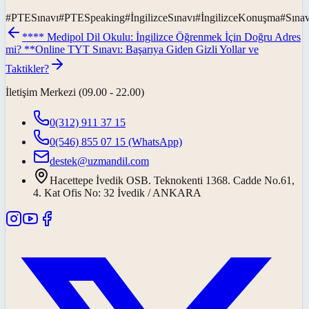
#
PTESınavı
#
PTESpeaking
#
İngilizceSınavı
#
İngilizceKonuşma
#
Sınav
**** Medipol Dil Okulu: İngilizce Öğrenmek İçin Doğru Adres
mi? **
Online TYT Sınavı: Başarıya Giden Gizli Yollar ve
Taktikler?
İletişim Merkezi (09.00 - 22.00)
0(312) 911 37 15
0(546) 855 07 15
(WhatsApp)
destek@uzmandil.com
Hacettepe İvedik OSB. Teknokenti 1368. Cadde No.61,
4. Kat Ofis No: 32 İvedik / ANKARA