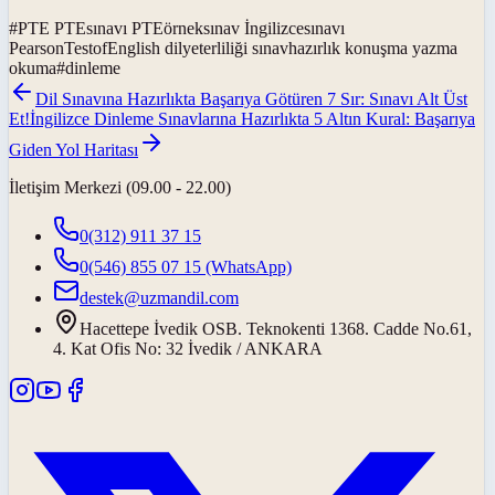
#
PTE PTEsınavı PTEörneksınav İngilizcesınavı
PearsonTestofEnglish dilyeterliliği sınavhazırlık konuşma yazma
okuma
#
dinleme
Dil Sınavına Hazırlıkta Başarıya Götüren 7 Sır: Sınavı Alt Üst
Et!
İngilizce Dinleme Sınavlarına Hazırlıkta 5 Altın Kural: Başarıya
Giden Yol Haritası
İletişim Merkezi (09.00 - 22.00)
0(312) 911 37 15
0(546) 855 07 15
(WhatsApp)
destek@uzmandil.com
Hacettepe İvedik OSB. Teknokenti 1368. Cadde No.61,
4. Kat Ofis No: 32 İvedik / ANKARA