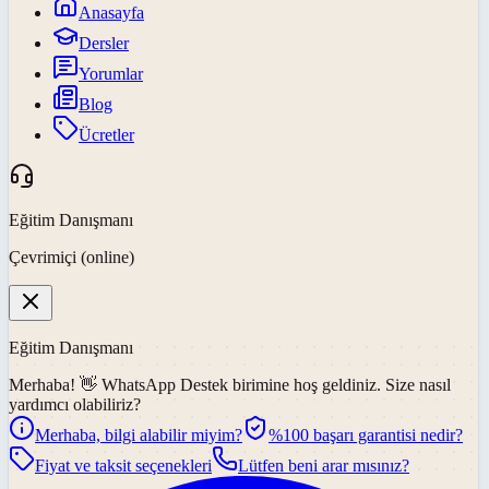
Anasayfa
Dersler
Yorumlar
Blog
Ücretler
Eğitim Danışmanı
Çevrimiçi (online)
Eğitim Danışmanı
Merhaba! 👋
WhatsApp Destek
birimine hoş geldiniz. Size nasıl
yardımcı olabiliriz?
Merhaba, bilgi alabilir miyim?
%100 başarı garantisi nedir?
Fiyat ve taksit seçenekleri
Lütfen beni arar mısınız?