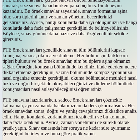
sunarak, size sınava hazırlanırken paha biçilmez bir deneyim
kazandırır. Bu örnek sınavlar sayesinde, sınavın formatına aşina
olur, soru tiplerini tanır ve zaman yönetimi becerilerinizi
geliştirirsiniz. Ayrıca, hangi konularda daha iyi olduğunuzu ve hangi
konularda daha fazla çalışmanız gerektiğini de belirleyebilirsiniz.
Böylece, sınav gününe daha hazır ve daha özgüvenli bir şekilde
girersiniz.
PTE örnek sınavları genellikle sınavın tüm bölümlerini kapsar:
konuşma, yazma, okuma ve dinleme. Her bölüm için farklı soru
tipleri bulunur ve bu örnek sınavlar, tüm bu tiplere aşina olmanızı
sağlar. Örneğin, konuşma bölümünde kendinizi ifade ederken nelere
dikkat etmeniz gerektiğini, yazma bölümünde kompozisyonunuzu
nasıl organize etmeniz gerektiğini, okuma bölümünde metinleri nasıl
hızlı ve doğru bir şekilde okuyabileceğinizi ve dinleme bölümünde
konuşmacıları nasıl anlayabileceğinizi öğrenirsiniz.
PTE sınavına hazırlanırken, sadece örnek sınavları çözmekle
kalmamalı, aynı zamanda hatalarınızdan da ders çıkarmalısınız. Her
örnek sınavdan sonra, doğru ve yanlış cevaplarınızı dikkatlice analiz
edin. Hangi konularda zorlandığınızı tespit edin ve bu konulara
daha fazla odaklanın. Ayrıca, zaman yönetimini de sürekli olarak
pratik yapın. Sınav esnasında her soruya ne kadar süre ayırmanız
gerektiğini belirleyin ve buna göre pratik yapın.