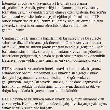
İnternette birçok farklı kaynakta PTE örnek sınavlarına
ulaşabilirsiniz. Ancak, güvenirliği kanıtlanmış, güncel ve sınav
formatına uygun kaynakları tercih etmeye özen gösterin. Pearson'ın
kendi resmi web sitesinde ve çeşitli eğitim platformlarında PTE
örnek sınavlarına erişebilirsiniz. Bu örnek sınavları düzenli olarak
çözerek, sınava hazırlanma sürecinizi daha verimli hale
getirebilirsiniz.
Unutmayın, PTE sınavına hazırlanmak bir süreçtir ve bu süreçte
sabırlı ve düzenli olmanız çok önemlidir. Örnek sınavları bir araç
olarak kullanın ve sürekli pratik yaparak kendinizi geliştirin. Sınav
formatına aşina olmak, soru tiplerini anlamak ve zaman yönetimi
becerilerini geliştirmek, sınavda başarılı olmanız için çok önemlidir.
Başarıya giden yolda örnek sınavlar, en yakın dostunuz olacaktır.
PTE sınavına hazırlanırken örnek sınavları kullanmak, başarınızı
artırabilecek önemli bir adımdır. Bu sınavlar, size gerçek sınav
deneyimi yaşatmanın yanı sıra, eksiklerinizi görmenizi ve
geliştirmenizi sağlar. Bu sayede, sınav gününe daha özgüvenli ve
hazırlıklı bir şekilde girebilirsiniz. Unutmayın, düzenli pratik ve
doğru kaynaklarla başarıya ulaşmak mümkündür.
PTE sınavına hazırlanırken örnek sınavların gücünü kullanmaktan
çekinmeyin. Kendinize inanın, düzenli çalışın ve başarıyı yakalayın.
Sınav hazırlık sürecinde bol şans!