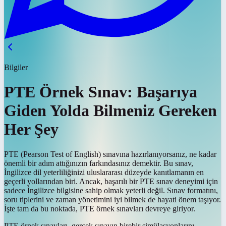
Bilgiler
PTE Örnek Sınav: Başarıya
Giden Yolda Bilmeniz Gereken
Her Şey
PTE (Pearson Test of English) sınavına hazırlanıyorsanız, ne kadar
önemli bir adım attığınızın farkındasınız demektir. Bu sınav,
İngilizce dil yeterliliğinizi uluslararası düzeyde kanıtlamanın en
geçerli yollarından biri. Ancak, başarılı bir PTE sınav deneyimi için
sadece İngilizce bilgisine sahip olmak yeterli değil. Sınav formatını,
soru tiplerini ve zaman yönetimini iyi bilmek de hayati önem taşıyor.
İşte tam da bu noktada, PTE örnek sınavları devreye giriyor.
PTE örnek sınavları, gerçek sınavın birebir simülasyonlarını