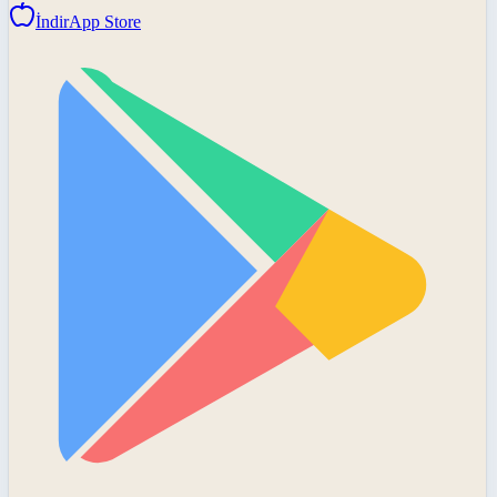
İndir
App Store