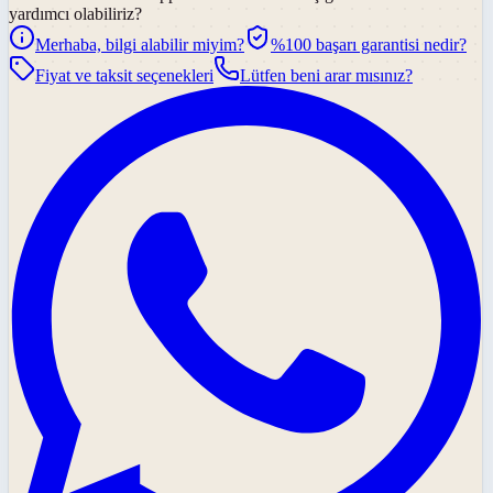
yardımcı olabiliriz?
Merhaba, bilgi alabilir miyim?
%100 başarı garantisi nedir?
Fiyat ve taksit seçenekleri
Lütfen beni arar mısınız?