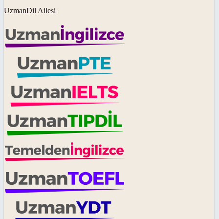
UzmanDil Ailesi