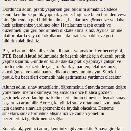
Dördüncü adım, pratik yaparken geri bildirim almaktır. Sadece
kendi kendinize pratik yapmak yerine, İngilizce bilen birinden veya
bir eğitmenden geri bildirim almak, hatalarınızı görmenize ve daha
hızlı gelişmenize yardımcı olur. Hatalarınızı tespit etmek ve
düzeltmek için geri bildirimleri dikkate almalısınız. Ayrıca, online
platformlarda veya dil okullarında da pratik yapabilir ve geri
bildirim alabilirsiniz.
Beşinci adım, düzenli ve sürekli pratik yapmaktır. Her beceri gibi,
PTE Read Aloud
bölümünde de başarılı olmak için düzenli pratik
yapmak şarttır. Günde en az 30 dakika pratik yapmaya çalışın ve
farklı metinler üzerinde çalışın. Pratik yaparken, telaffuzunuza,
akıcılığınıza ve tonlamanıza dikkat etmeyi unutmayın. Sürekli
pratik, bu becerileri otomatik hale getirmenize yardımcı olacaktır.
Altıncı adım, sınav stratejilerini öğrenmektir. Sınavda zamanı doğru
yönetmek, metni okumaya başlamadan önce hızlıca gözden
geçirmek ve zorlandığınız kelimeleri tahmin etmeye çalışmak sınav
başarınızı artırabilir. Ayrıca, kendinizi sınav ortamına hazırlamak
için deneme sınavları çözmeniz de faydalı olacaktır. Deneme
sınavları, sınav formatına alışmanızı ve zaman yönetimi
becerilerinizi geliştirmenizi sağlar.
Son olarak, yedinci adım, kendinize güvenmektir. Sınava girerken