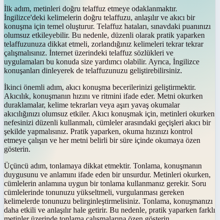
İlk adım, metinleri doğru telaffuz etmeye odaklanmaktır.
İngilizce'deki kelimelerin doğru telaffuzu, anlaşılır ve akıcı bir
konuşma için temel oluşturur. Telaffuz hataları, sınavdaki puanınızı
olumsuz etkileyebilir. Bu nedenle, düzenli olarak pratik yaparken
telaffuzunuza dikkat etmeli, zorlandığınız kelimeleri tekrar tekrar
çalışmalısınız. İnternet üzerindeki telaffuz sözlükleri ve
uygulamaları bu konuda size yardımcı olabilir. Ayrıca, İngilizce
konuşanları dinleyerek de telaffuzunuzu geliştirebilirsiniz.
İkinci önemli adım, akıcı konuşma becerilerinizi geliştirmektir.
Akıcılık, konuşmanın hızını ve ritmini ifade eder. Metni okurken
duraklamalar, kelime tekrarları veya aşırı yavaş okumalar
akıcılığınızı olumsuz etkiler. Akıcı konuşmak için, metinleri okurken
nefesinizi düzenli kullanmalı, cümleler arasındaki geçişleri akıcı bir
şekilde yapmalısınız. Pratik yaparken, okuma hızınızı kontrol
etmeye çalışın ve her metni belirli bir süre içinde okumaya özen
gösterin.
Üçüncü adım, tonlamaya dikkat etmektir. Tonlama, konuşmanın
duygusunu ve anlamını ifade eden bir unsurdur. Metinleri okurken,
cümlelerin anlamına uygun bir tonlama kullanmanız gerekir. Soru
cümlelerinde tonunuzu yükseltmeli, vurgulanması gereken
kelimelerde tonunuzu belirginleştirmelisiniz. Tonlama, konuşmanızı
daha etkili ve anlaşılır hale getirir. Bu nedenle, pratik yaparken farklı
metinler üzerinde tonlama çalışmalarına özen gösterin.