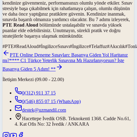
kendinize güvenmeniz, performansınızı olumlu yönde etkiler. Sınav
stresiyle başa çıkabilmek için rahatlamaya çalışın, olumlu düşünün
ve daha önce yaptığınız pratiklere güvenin. Kendinize inanmak,
sınavda başarılı olmanıza yardımcı olacaktır. Bu 7 adımı izleyerek,
PTE Read Aloud
bölümünde ustalaşabilir ve sınavda yüksek
puanlar elde edebilirsiniz. Unutmayın, sürekli pratik ve doğru
stratejilerle başarıya ulaşmak mümkündür.
#
PTE
#
ReadAloud
#
İngilizceSınavı
#
İngilizce
#
Telaffuz
#
Akıcılık
#
Ton
PTE Online Deneme Sınavları: Başarıya Giden Yol Haritanız
mı?
**** C1 Türkçe Yeterlik Sınavına Mı Hazırlanıyorsun? İşte
Başarıya Giden 5 Adım! **
İletişim Merkezi (09.00 - 22.00)
0(312) 911 37 15
0(546) 855 07 15
(WhatsApp)
destek@uzmandil.com
Hacettepe İvedik OSB. Teknokenti 1368. Cadde No.61,
4. Kat Ofis No: 32 İvedik / ANKARA