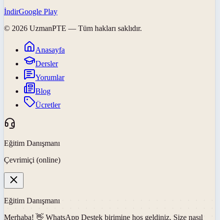
İndir
Google Play
©
2026
UzmanPTE
— Tüm hakları saklıdır.
Anasayfa
Dersler
Yorumlar
Blog
Ücretler
Eğitim Danışmanı
Çevrimiçi (online)
Eğitim Danışmanı
Merhaba! 👋
WhatsApp Destek
birimine hoş geldiniz. Size nasıl