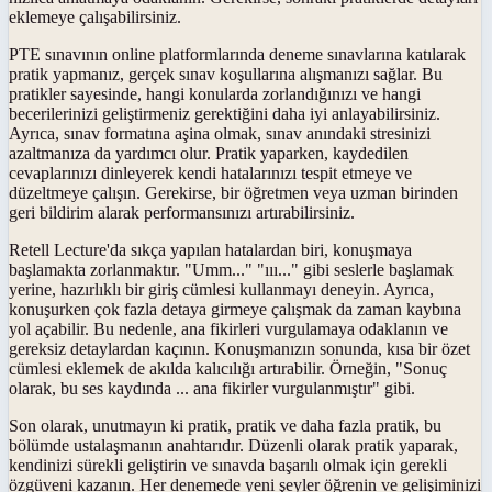
eklemeye çalışabilirsiniz.
PTE sınavının online platformlarında deneme sınavlarına katılarak
pratik yapmanız, gerçek sınav koşullarına alışmanızı sağlar. Bu
pratikler sayesinde, hangi konularda zorlandığınızı ve hangi
becerilerinizi geliştirmeniz gerektiğini daha iyi anlayabilirsiniz.
Ayrıca, sınav formatına aşina olmak, sınav anındaki stresinizi
azaltmanıza da yardımcı olur. Pratik yaparken, kaydedilen
cevaplarınızı dinleyerek kendi hatalarınızı tespit etmeye ve
düzeltmeye çalışın. Gerekirse, bir öğretmen veya uzman birinden
geri bildirim alarak performansınızı artırabilirsiniz.
Retell Lecture'da sıkça yapılan hatalardan biri, konuşmaya
başlamakta zorlanmaktır. "Umm..." "ııı..." gibi seslerle başlamak
yerine, hazırlıklı bir giriş cümlesi kullanmayı deneyin. Ayrıca,
konuşurken çok fazla detaya girmeye çalışmak da zaman kaybına
yol açabilir. Bu nedenle, ana fikirleri vurgulamaya odaklanın ve
gereksiz detaylardan kaçının. Konuşmanızın sonunda, kısa bir özet
cümlesi eklemek de akılda kalıcılığı artırabilir. Örneğin, "Sonuç
olarak, bu ses kaydında ... ana fikirler vurgulanmıştır" gibi.
Son olarak, unutmayın ki pratik, pratik ve daha fazla pratik, bu
bölümde ustalaşmanın anahtarıdır. Düzenli olarak pratik yaparak,
kendinizi sürekli geliştirin ve sınavda başarılı olmak için gerekli
özgüveni kazanın. Her denemede yeni şeyler öğrenin ve gelişiminizi