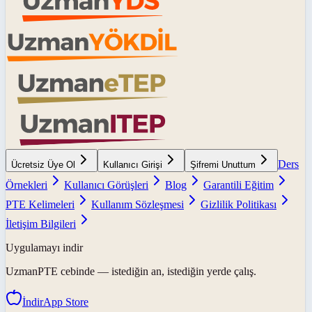
Ders
Ücretsiz Üye Ol
Kullanıcı Girişi
Şifremi Unuttum
Örnekleri
Kullanıcı Görüşleri
Blog
Garantili Eğitim
PTE Kelimeleri
Kullanım Sözleşmesi
Gizlilik Politikası
İletişim Bilgileri
Uygulamayı indir
UzmanPTE
cebinde — istediğin an, istediğin yerde çalış.
İndir
App Store