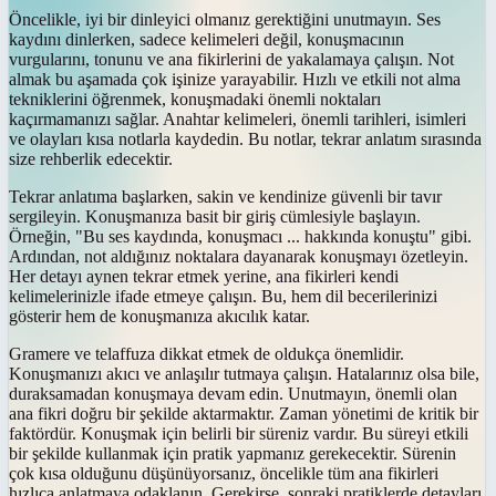
Öncelikle, iyi bir dinleyici olmanız gerektiğini unutmayın. Ses
kaydını dinlerken, sadece kelimeleri değil, konuşmacının
vurgularını, tonunu ve ana fikirlerini de yakalamaya çalışın. Not
almak bu aşamada çok işinize yarayabilir. Hızlı ve etkili not alma
tekniklerini öğrenmek, konuşmadaki önemli noktaları
kaçırmamanızı sağlar. Anahtar kelimeleri, önemli tarihleri, isimleri
ve olayları kısa notlarla kaydedin. Bu notlar, tekrar anlatım sırasında
size rehberlik edecektir.
Tekrar anlatıma başlarken, sakin ve kendinize güvenli bir tavır
sergileyin. Konuşmanıza basit bir giriş cümlesiyle başlayın.
Örneğin, "Bu ses kaydında, konuşmacı ... hakkında konuştu" gibi.
Ardından, not aldığınız noktalara dayanarak konuşmayı özetleyin.
Her detayı aynen tekrar etmek yerine, ana fikirleri kendi
kelimelerinizle ifade etmeye çalışın. Bu, hem dil becerilerinizi
gösterir hem de konuşmanıza akıcılık katar.
Gramere ve telaffuza dikkat etmek de oldukça önemlidir.
Konuşmanızı akıcı ve anlaşılır tutmaya çalışın. Hatalarınız olsa bile,
duraksamadan konuşmaya devam edin. Unutmayın, önemli olan
ana fikri doğru bir şekilde aktarmaktır. Zaman yönetimi de kritik bir
faktördür. Konuşmak için belirli bir süreniz vardır. Bu süreyi etkili
bir şekilde kullanmak için pratik yapmanız gerekecektir. Sürenin
çok kısa olduğunu düşünüyorsanız, öncelikle tüm ana fikirleri
hızlıca anlatmaya odaklanın. Gerekirse, sonraki pratiklerde detayları