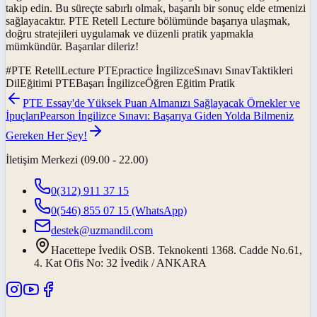
takip edin. Bu süreçte sabırlı olmak, başarılı bir sonuç elde etmenizi
sağlayacaktır. PTE Retell Lecture bölümünde başarıya ulaşmak,
doğru stratejileri uygulamak ve düzenli pratik yapmakla
mümkündür. Başarılar dileriz!
#
PTE RetellLecture PTEpractice İngilizceSınavı SınavTaktikleri
DilEğitimi PTEBaşarı İngilizceÖğren Eğitim Pratik
PTE Essay'de Yüksek Puan Almanızı Sağlayacak Örnekler ve
İpuçları
Pearson İngilizce Sınavı: Başarıya Giden Yolda Bilmeniz
Gereken Her Şey!
İletişim Merkezi (09.00 - 22.00)
0(312) 911 37 15
0(546) 855 07 15
(WhatsApp)
destek@uzmandil.com
Hacettepe İvedik OSB. Teknokenti 1368. Cadde No.61,
4. Kat Ofis No: 32 İvedik / ANKARA