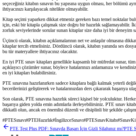
seçeceğiniz kitabın sınavın bu yapısına uygun olması, her bölümü ayrı
ihtiyacınızı karşılayacak nitelikte olmayabilir.
Kitap seçimi yaparken dikkat etmeniz gereken bazı temel noktalar bulu
için, eski bir kitapla çalışmak size doğru bir hazırlık sağlamayabilir. İk
zorluk seviyelerinde sorular sunan kitaplar size daha iyi bir deneyim s
Üçüncü olarak, kitabın açıklamalarının net ve anlaşılır olmasına dikkat
kitaplar tercih etmelisiniz. Dördüncü olarak, kitabın yanında ses dos
bu tür materyallere ihtiyacınız olacaktır.
En iyi PTE sınav kitapları genellikle kapsamlı bir müfredat sunar, tüm 
açıklayıcı çözümler sunar, böylece hatalarınızı anlamanıza ve kendiniz
en iyi kitapları bulabilirsiniz.
PTE sınavına hazırlanırken sadece kitaplara bağlı kalmak yeterli deği
becerilerinizi geliştirerek ve hatalarınızdan ders çıkararak başarıya 
Son olarak, PTE sınavına hazırlık süreci kişisel bir yolculuktur. Herke
başarıya giden yolda emin adımlarla ilerleyebilirsiniz. PTE sınav kitab
dikkatli olun, ancak en önemlisi düzenli ve disiplinli bir şekilde çalı
#
PTESınavı
#
PTEHazırlık
#
İngilizceSınavı
#
PTESınavKitabı
#
SınavKit
PTE Test Plus PDF: Sınavda Başarı İçin Gizli Silahınız mı?
PTE S