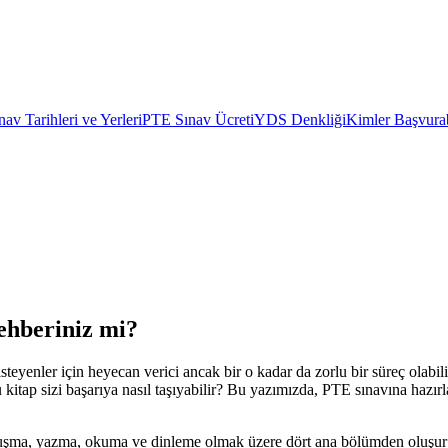
av Tarihleri ve Yerleri
PTE Sınav Ücreti
YDS Denkliği
Kimler Başvurab
ehberiniz mi?
isteyenler için heyecan verici ancak bir o kadar da zorlu bir süreç olab
kitap sizi başarıya nasıl taşıyabilir? Bu yazımızda, PTE sınavına hazırl
uşma, yazma, okuma ve dinleme olmak üzere dört ana bölümden oluşur ve