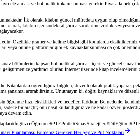
 ayrı ele alması ve bol pratik imkanı sunması gerekir. Piyasada pek çok
nmaktadır. İlk olarak, kitabın güncel müfredata uygun olup olmadığını k
inci olarak, kitabın içerisindeki alıştırma sorularının zorluk seviyesini v
ağlayacaktır.
 edin. Özellikle gramer ve kelime bilgisi gibi konularda eksiklikleriniz 
yaları veya online platformlar gibi ek kaynaklar sunması da çok önemlid
sınav bölümlerini kapsar, bol pratik alıştırması içerir ve güncel sınav f
i geliştirmenize yardımcı olurlar. İnternet üzerinde kitap incelemelerini
ldir. Kitaplardan öğrendiğiniz bilgileri, düzenli olarak pratik yaparak 
ulaşma şansınızı artırabilirsiniz. Unutmayın ki, doğru kaynaklar ve düze
sin öğrenme hızı, eksiklikleri ve hedefleri farklıdır. Bu nedenle, kendi
ı, sadece bir araçtır; onu nasıl kullandığınız ve ne kadar özveri gösterdi
şmaya devam edin.
apları
#
İngilizceÖğrenme
#
PTEPratik
#
SınavStratejileri
#
DilEğitimi
#
PTE
ınavı Puanlaması: Bilmeniz Gereken Her Şey ve Püf Noktaları