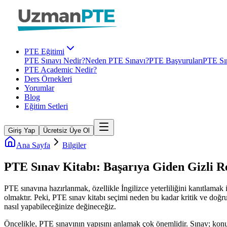
PTE Eğitimi
PTE Sınavı Nedir?
Neden PTE Sınavı?
PTE Başvuruları
PTE Sın
PTE Academic Nedir?
Ders Örnekleri
Yorumlar
Blog
Eğitim Setleri
Giriş Yap
Ücretsiz Üye Ol
Ana Sayfa
Bilgiler
PTE Sınav Kitabı: Başarıya Giden Gizli R
PTE sınavına hazırlanmak, özellikle İngilizce yeterliliğini kanıtlamak 
olmaktır. Peki, PTE sınav kitabı seçimi neden bu kadar kritik ve doğru 
nasıl yapabileceğinize değineceğiz.
Öncelikle, PTE sınavının yapısını anlamak çok önemlidir. Sınav; kon