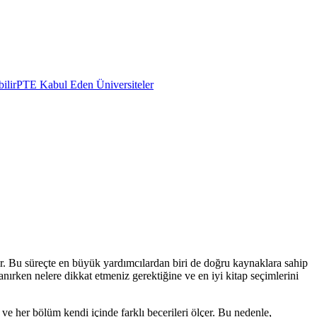
ilir
PTE Kabul Eden Üniversiteler
ilir. Bu süreçte en büyük yardımcılardan biri de doğru kaynaklara sahip
anırken nelere dikkat etmeniz gerektiğine ve en iyi kitap seçimlerini
 her bölüm kendi içinde farklı becerileri ölçer. Bu nedenle,