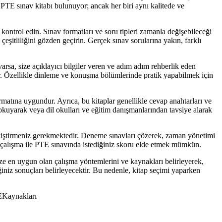
 PTE sınav kitabı bulunuyor; ancak her biri aynı kalitede ve
ontrol edin. Sınav formatları ve soru tipleri zamanla değişebileceği
e çeşitliliğini gözden geçirin. Gerçek sınav sorularına yakın, farklı
varsa, size açıklayıcı bilgiler veren ve adım adım rehberlik eden
ir. Özellikle dinleme ve konuşma bölümlerinde pratik yapabilmek için
ormatına uygundur. Ayrıca, bu kitaplar genellikle cevap anahtarları ve
 okuyarak veya dil okulları ve eğitim danışmanlarından tavsiye alarak
pekiştirmeniz gerekmektedir. Deneme sınavları çözerek, zaman yönetimi
nli çalışma ile PTE sınavında istediğiniz skoru elde etmek mümkün.
nize en uygun olan çalışma yöntemlerini ve kaynakları belirleyerek,
ğiniz sonuçları belirleyecektir. Bu nedenle, kitap seçimi yaparken
Kaynakları