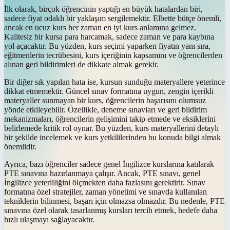
İlk olarak, birçok öğrencinin yaptığı en büyük hatalardan biri,
sadece fiyat odaklı bir yaklaşım sergilemektir. Elbette bütçe önemli,
ancak en ucuz kurs her zaman en iyi kurs anlamına gelmez.
Kalitesiz bir kursa para harcamak, sadece zaman ve para kaybına
yol açacaktır. Bu yüzden, kurs seçimi yaparken fiyatın yanı sıra,
eğitmenlerin tecrübesini, kurs içeriğinin kapsamını ve öğrencilerden
alınan geri bildirimleri de dikkate almak gerekir.
Bir diğer sık yapılan hata ise, kursun sunduğu materyallere yeterince
dikkat etmemektir. Güncel sınav formatına uygun, zengin içerikli
materyaller sunmayan bir kurs, öğrencilerin başarısını olumsuz
yönde etkileyebilir. Özellikle, deneme sınavları ve geri bildirim
mekanizmaları, öğrencilerin gelişimini takip etmede ve eksiklerini
belirlemede kritik rol oynar. Bu yüzden, kurs materyallerini detaylı
bir şekilde incelemek ve kurs yetkililerinden bu konuda bilgi almak
önemlidir.
Ayrıca, bazı öğrenciler sadece genel İngilizce kurslarına katılarak
PTE sınavına hazırlanmaya çalışır. Ancak, PTE sınavı, genel
İngilizce yeterliliğini ölçmekten daha fazlasını gerektirir. Sınav
formatına özel stratejiler, zaman yönetimi ve sınavda kullanılan
tekniklerin bilinmesi, başarı için olmazsa olmazdır. Bu nedenle, PTE
sınavına özel olarak tasarlanmış kursları tercih etmek, hedefe daha
hızlı ulaşmayı sağlayacaktır.