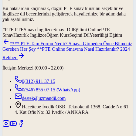
Bu hatalardan kaçınarak, doğru PTE sınav kursunu seçebilir ve
İngilizce dil becerilerinizi geliştirerek hayallerinize bir adım daha
yaklaşabilirsiniz.
#
PTE PTESınavı İngilizceSınavı DilEğitimi OnlinePTE
SınavHazırlık İngilizceÖğren KursSeçimi DilYeterliliği Eğitim
**** PTE Tam Formu Nedir? Sınava Girmeden Önce Bilmeniz
Gereken Her Şey **
PTE Online Sınavına Nasıl Hazırlanılır? 2024
Rehberi
İletişim Merkezi (09.00 - 22.00)
0(312) 911 37 15
0(546) 855 07 15
(WhatsApp)
destek@uzmandil.com
Hacettepe İvedik OSB. Teknokenti 1368. Cadde No.61,
4. Kat Ofis No: 32 İvedik / ANKARA