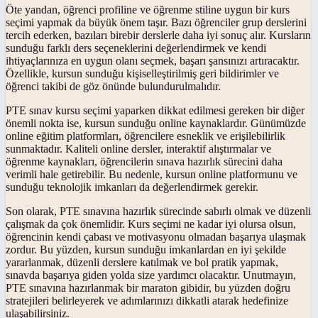
Öte yandan, öğrenci profiline ve öğrenme stiline uygun bir kurs
seçimi yapmak da büyük önem taşır. Bazı öğrenciler grup derslerini
tercih ederken, bazıları birebir derslerle daha iyi sonuç alır. Kursların
sunduğu farklı ders seçeneklerini değerlendirmek ve kendi
ihtiyaçlarınıza en uygun olanı seçmek, başarı şansınızı artıracaktır.
Özellikle, kursun sunduğu kişiselleştirilmiş geri bildirimler ve
öğrenci takibi de göz önünde bulundurulmalıdır.
PTE sınav kursu seçimi yaparken dikkat edilmesi gereken bir diğer
önemli nokta ise, kursun sunduğu online kaynaklardır. Günümüzde
online eğitim platformları, öğrencilere esneklik ve erişilebilirlik
sunmaktadır. Kaliteli online dersler, interaktif alıştırmalar ve
öğrenme kaynakları, öğrencilerin sınava hazırlık sürecini daha
verimli hale getirebilir. Bu nedenle, kursun online platformunu ve
sunduğu teknolojik imkanları da değerlendirmek gerekir.
Son olarak, PTE sınavına hazırlık sürecinde sabırlı olmak ve düzenli
çalışmak da çok önemlidir. Kurs seçimi ne kadar iyi olursa olsun,
öğrencinin kendi çabası ve motivasyonu olmadan başarıya ulaşmak
zordur. Bu yüzden, kursun sunduğu imkanlardan en iyi şekilde
yararlanmak, düzenli derslere katılmak ve bol pratik yapmak,
sınavda başarıya giden yolda size yardımcı olacaktır. Unutmayın,
PTE sınavına hazırlanmak bir maraton gibidir, bu yüzden doğru
stratejileri belirleyerek ve adımlarınızı dikkatli atarak hedefinize
ulaşabilirsiniz.