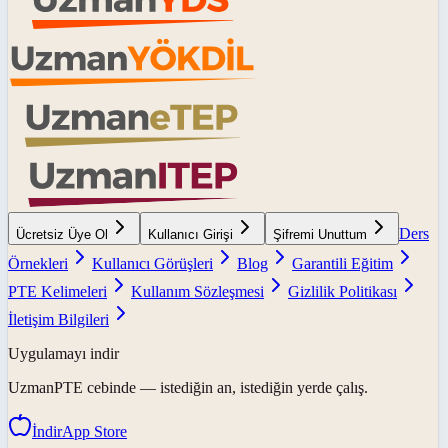
Ders
Ücretsiz Üye Ol
Kullanıcı Girişi
Şifremi Unuttum
Örnekleri
Kullanıcı Görüşleri
Blog
Garantili Eğitim
PTE Kelimeleri
Kullanım Sözleşmesi
Gizlilik Politikası
İletişim Bilgileri
Uygulamayı indir
UzmanPTE
cebinde — istediğin an, istediğin yerde çalış.
İndir
App Store