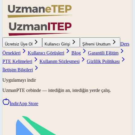
Ders
Ücretsiz Üye Ol
Kullanıcı Girişi
Şifremi Unuttum
Örnekleri
Kullanıcı Görüşleri
Blog
Garantili Eğitim
PTE Kelimeleri
Kullanım Sözleşmesi
Gizlilik Politikası
İletişim Bilgileri
Uygulamayı indir
UzmanPTE
cebinde — istediğin an, istediğin yerde çalış.
İndir
App Store