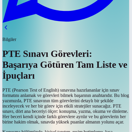
Bilgiler
PTE Sınavı Görevleri:
Başarıya Götüren Tam Liste ve
İpuçları
PTE (Pearson Test of English) sınavına hazırlananlar için sınav
formatını anlamak ve görevleri bilmek başarının anahtarıdır. Bu blog
yazımızda, PTE sınavının tüm görevlerini detaylı bir şekilde
inceleyecek ve her bir görev için etkili stratejiler sunacağız. PTE
sınavı, dört ana beceriyi ölçer: konuşma, yazma, okuma ve dinleme.
Her beceri kendi içinde farklı görevlere ayrılır ve bu görevlerin her
birine hakim olmak, sınavda yüksek puanlar almanın yolunu açar.
Konuşma bölümünde, kişisel tanıtım, resim betimleme, kısa