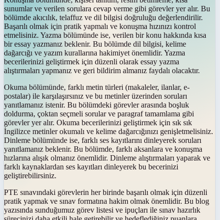
sunumlar ve verilen sorulara cevap verme gibi görevler yer alır. Bu
bölümde akıcılık, telaffuz ve dil bilgisi doğruluğu değerlendirilir.
Başarılı olmak için pratik yapmalı ve konuşma hızınızı kontrol
etmelisiniz. Yazma bölümünde ise, verilen bir konu hakkında kısa
bir essay yazmanız beklenir. Bu bölümde dil bilgisi, kelime
dağarcığı ve yazım kurallarına hakimiyet önemlidir. Yazma
becerilerinizi geliştirmek için düzenli olarak essay yazma
alıştırmaları yapmanız ve geri bildirim almanız faydalı olacaktır.
Okuma bölümünde, farklı metin türleri (makaleler, ilanlar, e-
postalar) ile karşılaşırsınız ve bu metinler üzerinden soruları
yanıtlamanız istenir. Bu bölümdeki görevler arasında boşluk
doldurma, çoktan seçmeli sorular ve paragraf tamamlama gibi
görevler yer alır. Okuma becerilerinizi geliştirmek için sık sık
İngilizce metinler okumalı ve kelime dağarcığınızı genişletmelisiniz.
Dinleme bölümünde ise, farklı ses kayıtlarını dinleyerek soruları
yanıtlamanız beklenir. Bu bölümde, farklı aksanlara ve konuşma
hızlarına alışık olmanız önemlidir. Dinleme alıştırmaları yaparak ve
farklı kaynaklardan ses kayıtları dinleyerek bu becerinizi
geliştirebilirsiniz.
PTE sınavındaki görevlerin her birinde başarılı olmak için düzenli
pratik yapmak ve sınav formatına hakim olmak önemlidir. Bu blog
yazısında sunduğumuz görev listesi ve ipuçları ile sınav hazırlık
sürecinizi daha etkili hale getirebilir ve hedeflediğiniz puanlara