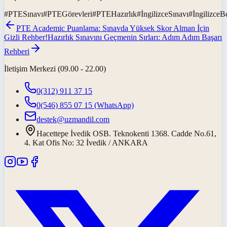
#
PTESınavı
#
PTEGörevleri
#
PTEHazırlık
#
İngilizceSınavı
#
İngilizceBe
PTE Academic Puanlama: Sınavda Yüksek Skor Alman İçin
Gizli Rehber!
Hazırlık Sınavını Geçmenin Sırları: Adım Adım Başarı
Rehberi
İletişim Merkezi (09.00 - 22.00)
0(312) 911 37 15
0(546) 855 07 15
(WhatsApp)
destek@uzmandil.com
Hacettepe İvedik OSB. Teknokenti 1368. Cadde No.61,
4. Kat Ofis No: 32 İvedik / ANKARA