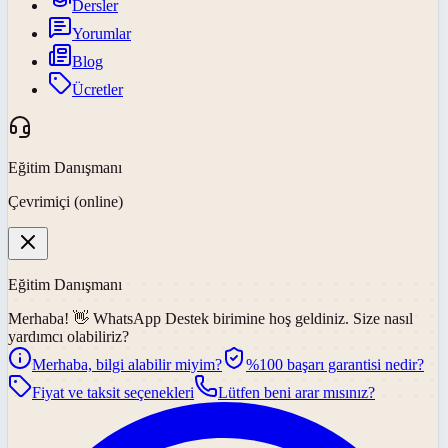
Dersler
Yorumlar
Blog
Ücretler
Eğitim Danışmanı
Çevrimiçi (online)
Eğitim Danışmanı
Merhaba! 👋
WhatsApp Destek
birimine hoş geldiniz. Size nasıl
yardımcı olabiliriz?
Merhaba, bilgi alabilir miyim?
%100 başarı garantisi nedir?
Fiyat ve taksit seçenekleri
Lütfen beni arar mısınız?