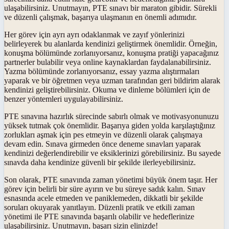
ulaşabilirsiniz. Unutmayın, PTE sınavı bir maraton gibidir. Sürekli
ve düzenli çalışmak, başarıya ulaşmanın en önemli adımıdır.
Her görev için ayrı ayrı odaklanmak ve zayıf yönlerinizi
belirleyerek bu alanlarda kendinizi geliştirmek önemlidir. Örneğin,
konuşma bölümünde zorlanıyorsanız, konuşma pratiği yapacağınız
partnerler bulabilir veya online kaynaklardan faydalanabilirsiniz.
Yazma bölümünde zorlanıyorsanız, essay yazma alıştırmaları
yaparak ve bir öğretmen veya uzman tarafından geri bildirim alarak
kendinizi geliştirebilirsiniz. Okuma ve dinleme bölümleri için de
benzer yöntemleri uygulayabilirsiniz.
PTE sınavına hazırlık sürecinde sabırlı olmak ve motivasyonunuzu
yüksek tutmak çok önemlidir. Başarıya giden yolda karşılaştığınız
zorlukları aşmak için pes etmeyin ve düzenli olarak çalışmaya
devam edin. Sınava girmeden önce deneme sınavları yaparak
kendinizi değerlendirebilir ve eksiklerinizi görebilirsiniz. Bu sayede
sınavda daha kendinize güvenli bir şekilde ilerleyebilirsiniz.
Son olarak, PTE sınavında zaman yönetimi büyük önem taşır. Her
görev için belirli bir süre ayırın ve bu süreye sadık kalın. Sınav
esnasında acele etmeden ve paniklemeden, dikkatli bir şekilde
soruları okuyarak yanıtlayın. Düzenli pratik ve etkili zaman
yönetimi ile PTE sınavında başarılı olabilir ve hedeflerinize
ulaşabilirsiniz. Unutmayın, başarı sizin elinizde!