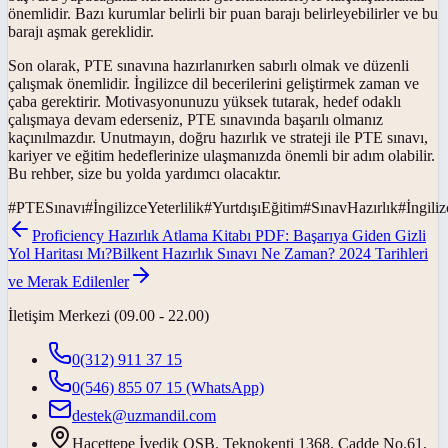
önemlidir. Bazı kurumlar belirli bir puan barajı belirleyebilirler ve bu
barajı aşmak gereklidir.
Son olarak, PTE sınavına hazırlanırken sabırlı olmak ve düzenli
çalışmak önemlidir. İngilizce dil becerilerini geliştirmek zaman ve
çaba gerektirir. Motivasyonunuzu yüksek tutarak, hedef odaklı
çalışmaya devam ederseniz, PTE sınavında başarılı olmanız
kaçınılmazdır. Unutmayın, doğru hazırlık ve strateji ile PTE sınavı,
kariyer ve eğitim hedeflerinize ulaşmanızda önemli bir adım olabilir.
Bu rehber, size bu yolda yardımcı olacaktır.
#
PTESınavı
#
İngilizceYeterlilik
#
YurtdışıEğitim
#
SınavHazırlık
#
İngili
Proficiency Hazırlık Atlama Kitabı PDF: Başarıya Giden Gizli
Yol Haritası Mı?
Bilkent Hazırlık Sınavı Ne Zaman? 2024 Tarihleri
ve Merak Edilenler
İletişim Merkezi (09.00 - 22.00)
0(312) 911 37 15
0(546) 855 07 15
(WhatsApp)
destek@uzmandil.com
Hacettepe İvedik OSB. Teknokenti 1368. Cadde No.61,