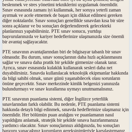
beslenmek ve stres yönetimi tekniklerini uygulamak önemlidir.
Sınav esnasında zamanı iyi kullanmak, her soruya yeterli zaman
ayırmak ve acele etmemek de başarı için dikkat edilmesi gereken
diğer noktalardır. Sınav sonuçları genellikle sınavdan kısa bir süre
sonra açıklanır ve bu sonuçları değerlendirerek gelecekteki
planlarınızı yapabilirsiniz. PTE sınav sonucu, yurtdışı
başvurularınızda ve kariyer hedeflerinize ulaşmanızda size önemli
bir avantaj sağlayacaktır.
PTE sınavının avantajlarından biri de bilgisayar tabanlı bir sınav
olmasıdır. Bu durum, sınav sonuçlarının daha hızlı açıklanmasını
sağlar ve sınava daha pratik bir şekilde girmenize olanak tanır.
Ayrıca, sınav esnasında kulaklık kullanarak sesleri daha net
duyabilirsiniz. Sınavda kullanılacak teknolojik ekipmanlar hakkında
da bilgi sahibi olmak, sınav günü yaşanabilecek olası sorunların
önüne geçecektir. Sınav merkezinde kimlik belgenizi yanınızda
bulundurmayı ve sınav kurallarına uymayı unutmamalısınız.
PTE sınavının puanlama sistemi, diğer İngilizce yeterlilik
sınavlarından farklı olabilir. Bu nedenle, PTE puanlama sistemi
hakkında detaylı bilgi edinmek, sınavda hedeflerinize ulaşmanız için
önemlidir. Her bölümün puan aralığını ve puanlamanın nasıl
yapıldığını anlamak, stratejik bir şekilde sınava hazırlanmanıza
yardımcı olacaktır. Sınav sonuçlarınızı aldığınızda, bu sonuçları
başvuru yapacağınız kurumların gereksinimleriyle karşılaştırmanız