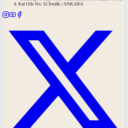
4. Kat Ofis No: 32 İvedik / ANKARA