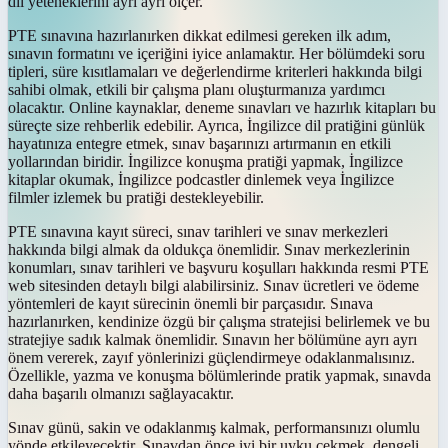
dil yeteneklerini ayrı ayrı ölçer.
PTE sınavına hazırlanırken dikkat edilmesi gereken ilk adım,
sınavın formatını ve içeriğini iyice anlamaktır. Her bölümdeki soru
tipleri, süre kısıtlamaları ve değerlendirme kriterleri hakkında bilgi
sahibi olmak, etkili bir çalışma planı oluşturmanıza yardımcı
olacaktır. Online kaynaklar, deneme sınavları ve hazırlık kitapları bu
süreçte size rehberlik edebilir. Ayrıca, İngilizce dil pratiğini günlük
hayatınıza entegre etmek, sınav başarınızı artırmanın en etkili
yollarından biridir. İngilizce konuşma pratiği yapmak, İngilizce
kitaplar okumak, İngilizce podcastler dinlemek veya İngilizce
filmler izlemek bu pratiği destekleyebilir.
PTE sınavına kayıt süreci, sınav tarihleri ve sınav merkezleri
hakkında bilgi almak da oldukça önemlidir. Sınav merkezlerinin
konumları, sınav tarihleri ve başvuru koşulları hakkında resmi PTE
web sitesinden detaylı bilgi alabilirsiniz. Sınav ücretleri ve ödeme
yöntemleri de kayıt sürecinin önemli bir parçasıdır. Sınava
hazırlanırken, kendinize özgü bir çalışma stratejisi belirlemek ve bu
stratejiye sadık kalmak önemlidir. Sınavın her bölümüne ayrı ayrı
önem vererek, zayıf yönlerinizi güçlendirmeye odaklanmalısınız.
Özellikle, yazma ve konuşma bölümlerinde pratik yapmak, sınavda
daha başarılı olmanızı sağlayacaktır.
Sınav günü, sakin ve odaklanmış kalmak, performansınızı olumlu
yönde etkileyecektir. Sınavdan önce iyi bir uyku çekmek, dengeli