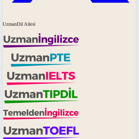
UzmanDil Ailesi