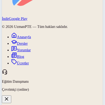
İndir
Google Play
©
2026
UzmanPTE
— Tüm hakları saklıdır.
Anasayfa
Dersler
Yorumlar
Blog
Ücretler
Eğitim Danışmanı
Çevrimiçi (online)