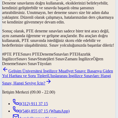
Deneme sınavlarını doğru kullanarak, eksiklerinizi belirleyebilir,
kendinizi geliştirebilir ve sınavda başarılı olma şansınızı
artırabilirsiniz. Unutmayın, her deneme sınavı size bir adım daha
yaklaştırır. Düzenli olarak çalışmaya, hatalarınızdan ders çıkarmaya
ve kendinize güvenmeye devam edin.
Sonuç olarak, PTE deneme sınavları sadece birer test aracı değil,
aynı zamanda öğrenme ve gelişme araçlarıdır. Bu araçları doğru
kullanarak, PTE sınavında istediğiniz skoru elde edebilir ve
hedeflerinize ulaşabilirsiniz. Sınav yolculuğunuzda başarılar dileriz!
#
PTE PTESınavı PTEDenemeSınavları PTEHazırlık
İngilizceSınavı SınavStratejileri SınavZamanı İngilizceÖğren
DenemeSınavı SınavTüyoları
Gelişim Üniversitesi İngilizce Muafiyet Sınavı: Başarıya Giden
Yol Haritası ve Soru Tipleri
Uluslararası İngilizce Sınavları: Hangi
Sınav, Hangi Seviye İçin?
İletişim Merkezi (09.00 - 22.00)
0(312) 911 37 15
0(546) 855 07 15
(WhatsApp)