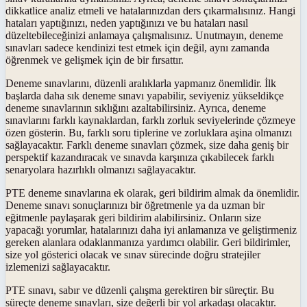
dikkatlice analiz etmeli ve hatalarınızdan ders çıkarmalısınız. Hangi
hataları yaptığınızı, neden yaptığınızı ve bu hataları nasıl
düzeltebileceğinizi anlamaya çalışmalısınız. Unutmayın, deneme
sınavları sadece kendinizi test etmek için değil, aynı zamanda
öğrenmek ve gelişmek için de bir fırsattır.
Deneme sınavlarını, düzenli aralıklarla yapmanız önemlidir. İlk
başlarda daha sık deneme sınavı yapabilir, seviyeniz yükseldikçe
deneme sınavlarının sıklığını azaltabilirsiniz. Ayrıca, deneme
sınavlarını farklı kaynaklardan, farklı zorluk seviyelerinde çözmeye
özen gösterin. Bu, farklı soru tiplerine ve zorluklara aşina olmanızı
sağlayacaktır. Farklı deneme sınavları çözmek, size daha geniş bir
perspektif kazandıracak ve sınavda karşınıza çıkabilecek farklı
senaryolara hazırlıklı olmanızı sağlayacaktır.
PTE deneme sınavlarına ek olarak, geri bildirim almak da önemlidir.
Deneme sınavı sonuçlarınızı bir öğretmenle ya da uzman bir
eğitmenle paylaşarak geri bildirim alabilirsiniz. Onların size
yapacağı yorumlar, hatalarınızı daha iyi anlamanıza ve geliştirmeniz
gereken alanlara odaklanmanıza yardımcı olabilir. Geri bildirimler,
size yol gösterici olacak ve sınav sürecinde doğru stratejiler
izlemenizi sağlayacaktır.
PTE sınavı, sabır ve düzenli çalışma gerektiren bir süreçtir. Bu
süreçte deneme sınavları, size değerli bir yol arkadaşı olacaktır.