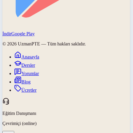
İndir
Google Play
©
2026
UzmanPTE
— Tüm hakları saklıdır.
Anasayfa
Dersler
Yorumlar
Blog
Ücretler
Eğitim Danışmanı
Çevrimiçi (online)