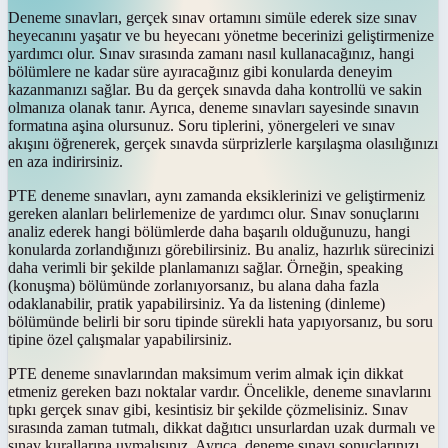
Deneme sınavları, gerçek sınav ortamını simüle ederek size sınav
heyecanını yaşatır ve bu heyecanı yönetme becerinizi geliştirmenize
yardımcı olur. Sınav sırasında zamanı nasıl kullanacağınız, hangi
bölümlere ne kadar süre ayıracağınız gibi konularda deneyim
kazanmanızı sağlar. Bu da gerçek sınavda daha kontrollü ve sakin
olmanıza olanak tanır. Ayrıca, deneme sınavları sayesinde sınavın
formatına aşina olursunuz. Soru tiplerini, yönergeleri ve sınav
akışını öğrenerek, gerçek sınavda sürprizlerle karşılaşma olasılığınızı
en aza indirirsiniz.
PTE deneme sınavları, aynı zamanda eksiklerinizi ve geliştirmeniz
gereken alanları belirlemenize de yardımcı olur. Sınav sonuçlarını
analiz ederek hangi bölümlerde daha başarılı olduğunuzu, hangi
konularda zorlandığınızı görebilirsiniz. Bu analiz, hazırlık sürecinizi
daha verimli bir şekilde planlamanızı sağlar. Örneğin, speaking
(konuşma) bölümünde zorlanıyorsanız, bu alana daha fazla
odaklanabilir, pratik yapabilirsiniz. Ya da listening (dinleme)
bölümünde belirli bir soru tipinde sürekli hata yapıyorsanız, bu soru
tipine özel çalışmalar yapabilirsiniz.
PTE deneme sınavlarından maksimum verim almak için dikkat
etmeniz gereken bazı noktalar vardır. Öncelikle, deneme sınavlarını
tıpkı gerçek sınav gibi, kesintisiz bir şekilde çözmelisiniz. Sınav
sırasında zaman tutmalı, dikkat dağıtıcı unsurlardan uzak durmalı ve
sınav kurallarına uymalısınız. Ayrıca, deneme sınavı sonuçlarınızı