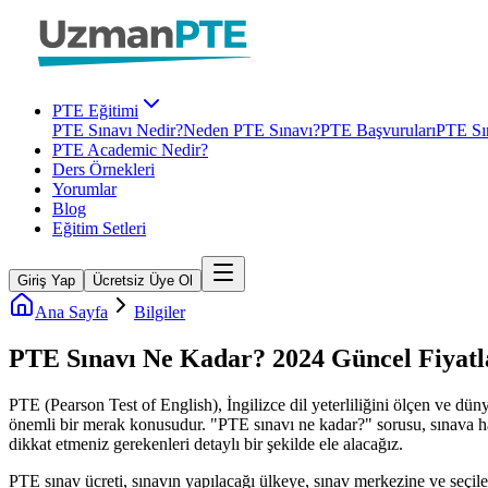
PTE Eğitimi
PTE Sınavı Nedir?
Neden PTE Sınavı?
PTE Başvuruları
PTE Sın
PTE Academic Nedir?
Ders Örnekleri
Yorumlar
Blog
Eğitim Setleri
Giriş Yap
Ücretsiz Üye Ol
Ana Sayfa
Bilgiler
PTE Sınavı Ne Kadar? 2024 Güncel Fiyatl
PTE (Pearson Test of English), İngilizce dil yeterliliğini ölçen ve dü
önemli bir merak konusudur. "PTE sınavı ne kadar?" sorusu, sınava hazı
dikkat etmeniz gerekenleri detaylı bir şekilde ele alacağız.
PTE sınav ücreti, sınavın yapılacağı ülkeye, sınav merkezine ve seçile