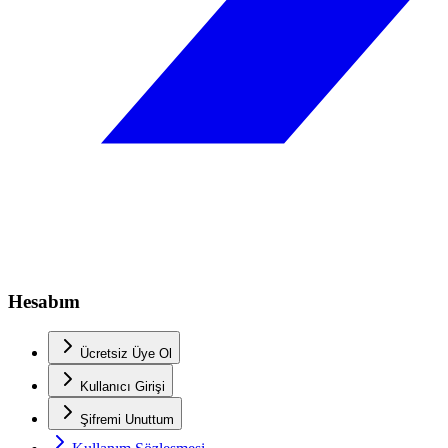
Hesabım
Ücretsiz Üye Ol
Kullanıcı Girişi
Şifremi Unuttum