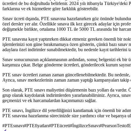
ücretleri de bu doğrultuda belirlenir. 2024 yılı itibarıyla Türkiye'dek
farklarına ve ek hizmetlere göre farklılık gösterebilir.
Sınav ücreti dışında, PTE sınavına hazırlanırken göz önünde bulundurm
özel dersler yer alır. Özellikle sınava ilk kez girecek adaylar için profe
değişmekle birlikte, ortalama 1000 TL ile 5000 TL arasında bir harca
PTE sınavına kayıt yaptırırken dikkat etmeniz gereken önemli bir nokta
işlemlerinizi son güne bırakmamaya özen gösterin, çünkü bazı sınav mer
adaylara özel indirimler sunabilmektedir, bu nedenle kayıt tarihlerini ta
Sınav sonucunuzun açıklanmasının ardından, sonuç belgenizi ek bir üc
karşımıza çıkar. Belge gönderme ücretleri, gönderilecek kurum sayısın
PTE sınav ücretleri zaman zaman güncellenebilmektedir. Bu nedenle, sı
Ayrıca, sınav merkezlerinin zaman zaman yaptığı kampanyaları takip ed
Son olarak, PTE sınavı maliyetini düşürmenin bazı yolları da vardır. Ör
grup olarak kaydolarak indirimlerden yararlanabilirsiniz. Ayrıca, sınav 
geçmenizi ve ek harcamalardan kaçınmanızı sağlar.
PTE sınavı, İngilizce dil yeterliliğinizi kanıtlamak için önemli bir adı
PTE sınavına hazırlanma sürecinizde size yardımcı olur ve başarıya ul
#
PTEsınavı
#
PTEfiyatları
#
PTEücreti
#
İngilizceSınavı
#
PearsonTestofE