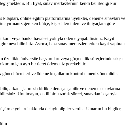
değişmektedir. Bu fiyat, sınav merkezlerinin kendi belirlediği kur
itapları, online eğitim platformlarına üyelikler, deneme sınavları ve
için ayırmanız gereken bütçe, kişisel tercihlere ve ihtiyaçlara göre
di kartı veya banka havalesi yoluyla ödeme yapabilirsiniz. Kayıt
giremeyebilirsiniz. Ayrıca, bazı sınav merkezleri erken kayıt yaptıran
 özellikle üniversite başvuruları veya göçmenlik süreçlerinde sıkça
 kurum için ayrı bir ücret ödemeniz gerekebilir.
 güncel ücretleri ve ödeme koşullarını kontrol etmeniz önemlidir.
lir, arkadaşlarınızla birlikte ders çalışabilir ve deneme sınavlarına
ilirsiniz. Unutmayın, etkili bir hazırlık süreci, sınavdan başarıyla
 düşürme yolları hakkında detaylı bilgiler verdik. Umarım bu bilgiler,
itim