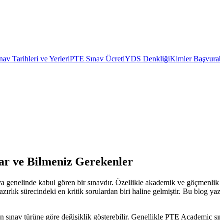
av Tarihleri ve Yerleri
PTE Sınav Ücreti
YDS Denkliği
Kimler Başvurab
ar ve Bilmeniz Gerekenler
nya genelinde kabul gören bir sınavdır. Özellikle akademik ve göçmenlik 
rlık sürecindeki en kritik sorulardan biri haline gelmiştir. Bu blog yaz
n sınav türüne göre değişiklik gösterebilir. Genellikle PTE Academic sına