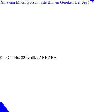
Sınavına Mı Giriyorsun? İşte Bilmen Gereken Her Şey!
. Kat Ofis No: 32 İvedik / ANKARA