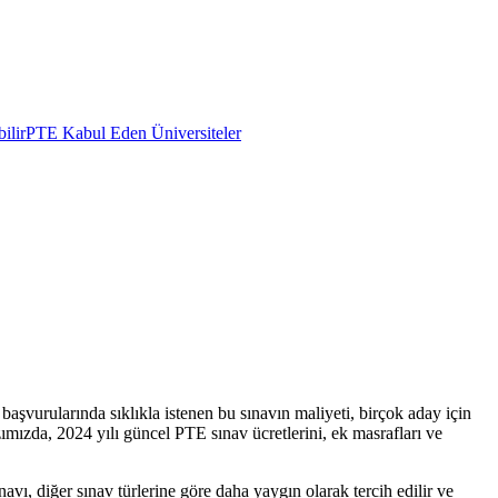
ilir
PTE Kabul Eden Üniversiteler
başvurularında sıklıkla istenen bu sınavın maliyeti, birçok aday için
ımızda, 2024 yılı güncel PTE sınav ücretlerini, ek masrafları ve
vı, diğer sınav türlerine göre daha yaygın olarak tercih edilir ve