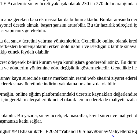
i PTE Academic sınav ücreti yaklaşık olarak 230 ila 270 dolar aralığında 
anız gereken bazı ek masraflar da bulunmaktadır. Bunlar arasında ders k
syonel destek almak, başarı şansını artırabilir. Bu tür hazırlık süreçleri 
ma yapmanız gerekebilir.
 da, sınav ücretini yatırma yöntemleridir. Genellikle online olarak kre
kezleri kontenjanlarını erken doldurabilir ve istediğiniz tarihte sınava 
kip etmek faydalı olabilir.
ret ödeyerek belirli kurum veya kuruluşlara gönderebilirsiniz. Bu durum
a ve gönderim yöntemine göre değişiklik göstermektedir. Genellikle her
nav kayıt sürecinde sınav merkezinin resmi web sitesini ziyaret ederek
erek sınav ücretinde indirim yakalama fırsatınız da olabilir.
neğin, online eğitim platformlarındaki ücretsiz kaynakları değerlendirebi
için gerekli materyalleri ikinci el olarak temin ederek de maliyeti azaltab
m olabilir. Bu yazıda, sınav ücreti, ek masraflar, kayıt süreci ve maliyeti
aşmanıza katkı sağlar.
nglish
#
PTEhazırlık
#
PTE2024
#
YabancıDilSınavı
#
SınavMaliyetleri
#
Eğ