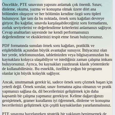
Öncelikle, PTE sınavının yapısını anlamak çok önemli. Sınav,
dinleme, okuma, yazma ve konuşma olmak üzere dört ana
bölümden oluşuyor ve her bölümün kendine özgü soru tipleri
bulunuyor. İşte tam da bu noktada, örnek soru kağıtları devreye
giriyor. Bu kağıtlar, sınavda karşılaşabileceğiniz soru formatlarını,
zorluk seviyelerini ve değerlendirme kriterlerini anlamanızı sağlıyor.
Cevap anahtarları sayesinde ise kendi performansınızı
değerlendirme ve eksiklerinizi tespit etme fırsatı buluyorsunuz.
PDF formatında sunulan örnek soru kağıtları, pratiklik ve
erişilebilirlik açısından büyük avantajlar sunuyor. İhtiyacınız olan
her yerde, telefonunuzdan, tabletinizden veya bilgisayarınızdan bu
kaynaklara kolayca ulaşabiliyor ve istediğiniz zaman çalışma imkanı
buluyorsunuz. Ayrıca, bu kaynakları yazdırarak klasik yöntemlerle
de kullanabilirsiniz. Bu esneklik, özellikle yoğun bir programı
olanlar için büyük kolaylık sağlıyor.
Ancak, unutmamak gerekir ki, sadece örnek soru çözmek başarı için
yeterli değil. Örnek sorular, sınav formatına aşina olmanızı ve pratik
yapmanızı sağlasa da, dil becerilerinizi geliştirmek için daha
kapsamlı bir çalışma yapmanız gerekiyor. Kelime dağarcığınızı
genişletmek, gramer kurallarını iyi öğrenmek, dinleme ve konuşma
becerilerinizi geliştirmek için çeşitli kaynaklardan yararlanmalısınız.
PTE sınavına hazırlanırken stratejik bir yaklaşım benimsemek de