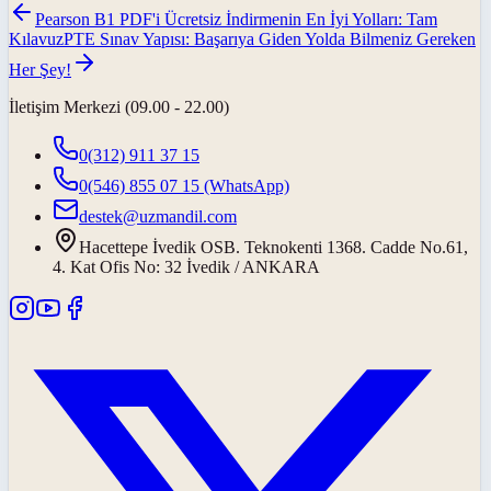
Pearson B1 PDF'i Ücretsiz İndirmenin En İyi Yolları: Tam
Kılavuz
PTE Sınav Yapısı: Başarıya Giden Yolda Bilmeniz Gereken
Her Şey!
İletişim Merkezi (09.00 - 22.00)
0(312) 911 37 15
0(546) 855 07 15
(WhatsApp)
destek@uzmandil.com
Hacettepe İvedik OSB. Teknokenti 1368. Cadde No.61,
4. Kat Ofis No: 32 İvedik / ANKARA