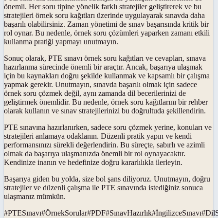
önemli. Her soru tipine yönelik farklı stratejiler geliştirerek ve bu
stratejileri örnek soru kağıtları üzerinde uygulayarak sınavda daha
başarılı olabilirsiniz. Zaman yönetimi de sınav başarısında kritik bir
rol oynar. Bu nedenle, örnek soru çözümleri yaparken zamanı etkili
kullanma pratiği yapmayı unutmayın.
Sonuç olarak, PTE sınavı örnek soru kağıtları ve cevapları, sınava
hazırlanma sürecinde önemli bir araçtır. Ancak, başarıya ulaşmak
için bu kaynakları doğru şekilde kullanmak ve kapsamlı bir çalışma
yapmak gerekir. Unutmayın, sınavda başarılı olmak için sadece
örnek soru çözmek değil, aynı zamanda dil becerilerinizi de
geliştirmek önemlidir. Bu nedenle, örnek soru kağıtlarını bir rehber
olarak kullanın ve sınav stratejilerinizi bu doğrultuda şekillendirin.
PTE sınavına hazırlanırken, sadece soru çözmek yerine, konuları ve
stratejileri anlamaya odaklanın. Düzenli pratik yapın ve kendi
performansınızı sürekli değerlendirin. Bu süreçte, sabırlı ve azimli
olmak da başarıya ulaşmanızda önemli bir rol oynayacaktır.
Kendinize inanın ve hedefinize doğru kararlılıkla ilerleyin.
Başarıya giden bu yolda, size bol şans diliyoruz. Unutmayın, doğru
stratejiler ve düzenli çalışma ile PTE sınavında istediğiniz sonuca
ulaşmanız mümkün.
#
PTESınavı
#
ÖrnekSorular
#
PDF
#
SınavHazırlık
#
İngilizceSınavı
#
Dil