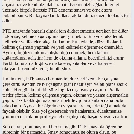
alışmanızı ve kendinizi daha rahat hissetmenizi sağlar. İnternet
üzerinde birçok ücretsiz PTE deneme sınavı ve örnek soru
bulabilirsiniz. Bu kaynakları kullanarak kendinizi düzenli olarak test
edin.
PTE sınavında başarılı olmak için dikkat etmeniz gereken bir diğer
nokta ise, kelime dağarcığınızı geliştirmektir. Sınavda, akademik
kelimeler ve ifadeler sıkça kullanılır. Bu nedenle, düzenli olarak
kelime çalışması yapmak ve yeni kelimeler öğrenmek önemlidir.
Ayrıca, İngilizce okuma alışkanlığı edinmek, hem kelime
dağarcığınızı geliştirir hem de okuma anlama becerilerinizi artırır.
Farklı konularda İngilizce makaleler, kitaplar veya haberler
okuyarak kendinizi geliştirebilirsiniz.
Unutmayın, PTE sınavı bir maratondur ve düzenli bir çalışma
gerektirir. Kendinize bir çalışma planı hazırlayın ve bu plana sadık
kalın. Her gün belirli bir süre İngilizce çalışmaya ayırın. Pratik
testler çözün, kelime çalışması yapın, okuma ve yazma alıştırmaları
yapın. Eksik olduğunuz alanları belirleyip bu alanlara daha fazla
odaklanın. Ayrıca, bir öğretmen veya sınav koçu desteği almak da
faydalı olabilir. Size yol gösterecek ve hatalarınızı düzeltmenize
yardımcı olacak bir profesyonel ile çalışmak, başarı şansınızı artırır.
Son olarak, unutmayın ki her sınav gibi PTE sınavı da öğrenme
sürecinin bir parçasıdır. Sınav sonucunuz ne olursa olsun, bu