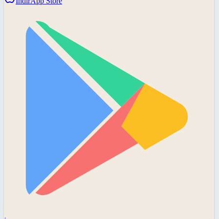
İndir
App Store