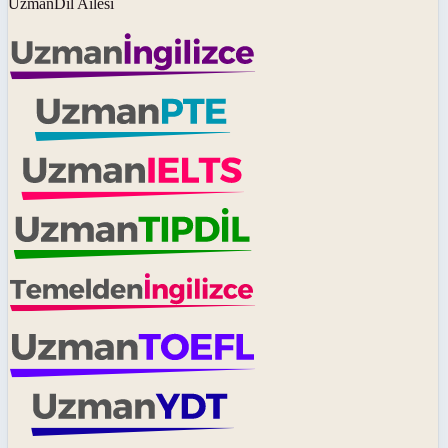
UzmanDil Ailesi