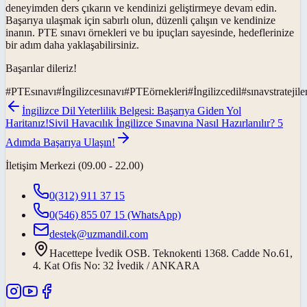
deneyimden ders çıkarın ve kendinizi geliştirmeye devam edin.
Başarıya ulaşmak için sabırlı olun, düzenli çalışın ve kendinize
inanın. PTE sınavı örnekleri ve bu ipuçları sayesinde, hedeflerinize
bir adım daha yaklaşabilirsiniz.
Başarılar dileriz!
#
PTEsınavı
#
İngilizcesınavı
#
PTEörnekleri
#
İngilizcedil
#
sınavstratejile
İngilizce Dil Yeterlilik Belgesi: Başarıya Giden Yol
Haritanız!
Sivil Havacılık İngilizce Sınavına Nasıl Hazırlanılır? 5
Adımda Başarıya Ulaşın!
İletişim Merkezi (09.00 - 22.00)
0(312) 911 37 15
0(546) 855 07 15
(WhatsApp)
destek@uzmandil.com
Hacettepe İvedik OSB. Teknokenti 1368. Cadde No.61,
4. Kat Ofis No: 32 İvedik / ANKARA