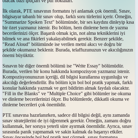
olacak bazı ipuçları ve püf noktaları.
İlk olarak, PTE sınavının formatını iyi anlamak çok önemli. Sınav,
bilgisayar tabanlı bir sınav olup, farklı soru türlerini içerir. Örneğin,
"Summarize Spoken Text" bölümünde, bir ses kaydını dinleyip kısa
bir özet yazmanız istenir. Bu bölüm, hem dinleme hem de yazma
becerilerinizi ölçer. Başarılı olmak için, not alma tekniklerini iyi
bilmek ve ana fikirleri yakalayabilmek gerekir. Benzer şekilde,
"Read Aloud" bölümünde ise verilen metni akıcı ve doğru bir
şekilde okumanız beklenir. Burada, telaffuzunuzun ve akıcılığınızın
önemi büyüktür.
Sınavın bir diğer önemli bölümü ise "Write Essay" bölümüdür.
Burada, verilen bir konu hakkında kompozisyon yazmanız istenir.
Kompozisyonunuzun içeriği, dil bilgisi kurallarına uygunluğu ve
akıcılığı değerlendirilir. Bu bölüm için bol bol pratik yapmak, farklı
konular hakkında yazmak ve geri bildirim almak faydalı olacaktır.
"Fill in the Blanks" ve "Multiple Choice" gibi bölümler ise okuma
ve dinleme becerilerinizi ölçer. Bu bölümlerde, dikkatli okuma ve
dinleme becerileri çok önemlidir.
PTE sınavına hazırlanırken, sadece dil bilgisi değil, aynı zamanda
sınav stratejilerini de iyi öğrenmek gerekir. Örneğin, zamanı doğru
kullanmak, her soruya yeterli süre ayırmak önemlidir. Ayrıca, sınav
sırasında panik yapmamak ve sakin kalmak da başarıyı etkiler.
Sınav öncesinde bol bol pratik test çözmek, sınav formatına